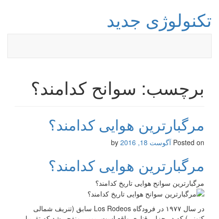
تکنولوژی جدید
برچسب: سوانح کدامند؟
مرگبارترین هوایی کدامند؟
Posted on
آگوست 18, 2016
by
مرگبارترین هوایی کدامند؟
مرگبارترین سوانح هوایی تاریخ کدامند؟
در سال ۱۹۷۷ در فرودگاه Los Rodeos سابق (تنریف شمالی
کنونی) که در جزایر قناری واقع است، بمبی منفجر شد که تقریبا