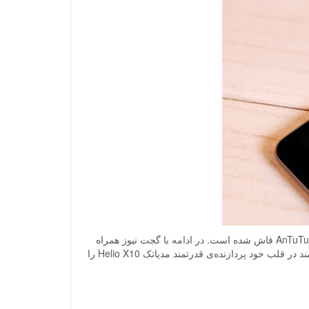
به تازگی مشخصات گوشی میزو m3 note پرچمدار آینده‌ی میزو، در برنامه‌ی بنچمارک AnTuTu فاش شده است. در ادامه با گجت نیوز همراه
باشید تا این مشخصات را با هم مرور کنیم. اینگونه که به نظر میرسد، این گوشی هوشمند در قلب خود پردازنده‌ی قدرتمند مدیاتک Helio X10 را