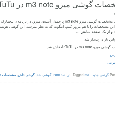
گوشی میزو m3 note در AnTuTu فاش شد
ه و از یک صفحه نمایش …
لین بار در پدیدار شد.
زو m3 note در AnTuTu فاش شد
ورس
ترنتی
Pos
گوشی جدید
m3
Tagged
,
در
,
شد note
,
گوشی شد
,
گوشی فاش
,
مشخصات note