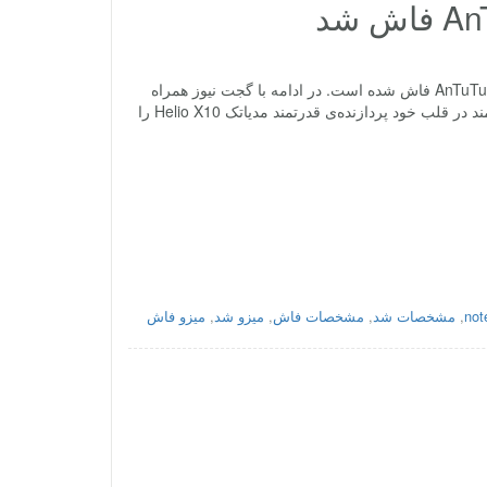
به تازگی مشخصات گوشی میزو m3 note پرچمدار آینده‌ی میزو، در برنامه‌ی بنچمارک AnTuTu فاش شده است. در ادامه با گجت نیوز همراه
باشید تا این مشخصات را با هم مرور کنیم. اینگونه که به نظر میرسد، این گوشی هوشمند در قلب خود پردازنده‌ی قدرتمند مدیاتک Helio X10 را
,
مشخصات شد
,
مشخصات فاش
,
میزو شد
,
میزو فاش