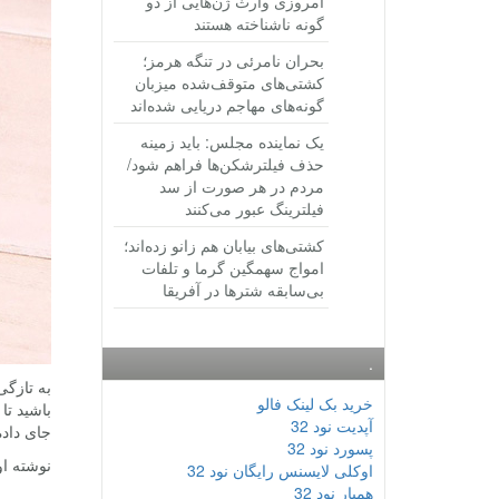
امروزی وارث ژن‌هایی از دو
گونه ناشناخته هستند
بحران نامرئی در تنگه هرمز؛
کشتی‌های متوقف‌شده میزبان
گونه‌های مهاجم دریایی شده‌اند
یک نماینده مجلس: باید زمینه
حذف فیلترشکن‌ها فراهم شود/
مردم در هر صورت از سد
فیلترینگ عبور می‌کنند
کشتی‌های بیابان هم زانو زده‌اند؛
امواج سهمگین گرما و تلفات
بی‌سابقه شترها در آفریقا
.
خرید بک لینک فالو
آپدیت نود 32
جای داد
پسورد نود 32
نوشته او
اوکلی لایسنس رایگان نود 32
همیار نود 32