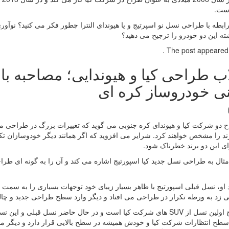
ست.
ابطه با طراحی نسل نو اسپرتیج و یا هیوندای النترا چطور فکر می کنید؟ نوآور
ه این دو خودرو را ترجیح می دهید؟
The post appeared fi
اب طراحی کیا و هیوندایی؛ مصاحبه با
نی خودروساز کره ای
 دو شرکت کیا و هیوندای کره جنوبی می گوید که تغییرات بزرگ در طراحی 
ند را مشخص خواهند کرد. شرایر می افزوید که اگر همانند دیگر خودوسازان ت
ی این دو برند خطرناک شود.
مثال به طراحی نسل جدید کیا اسپورتیج اشاره می کند و آن را به گونه ای طر
د او، نسل قبلی اسپورتیج با ظاهر بسیار زیبای خود توجهات بسیاری را به سمت 
 زد به ورطه تکرار در طراحی می افتاد و دیگر وارد سطح طراحی جدید و چا
اسپورتیج اولین نسل از SUV های شرکت کیا است و در حال حاضر نسل 
 سطح انتظارات شرکت کیا و خودش همیشه در سطح بالایی قرار دارد و دیگر م