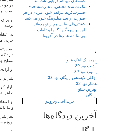
گونه‌های مهاجم دریایی شده‌اند
هر دو بر
یک نماینده مجلس: باید زمینه حذف
است برا
فیلترشکن‌ها فراهم شود/ مردم در هر
صورت از سد فیلترینگ عبور می‌کنند
او برای 
کشتی‌های بیابان هم زانو زده‌اند؛
برسد.
امواج سهمگین گرما و تلفات
به اعتقا
بی‌سابقه شترها در آفریقا
جزیی می
.
دارد که
خرید بک لینک فالو
سطح جدی
آپدیت نود 32
او آزادی
پسورد نود 32
اوکلی لایسنس رایگان نود 32
شرایر یک
همیار نود 32
بازار کر
بهترین سئو
ظاهر شهر
رایگان
خرید آنتی ویروس
او اعتقا
و ما دائ
آخرین دیدگاه‌ها
پروژه ط
بایگانی