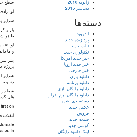
ژانویه 2016
سطح جدی
دسامبر 2015
او آزادی
دسته‌ها
شرایر یک
بازار کر
اندروید
ظاهر شهر
پردازنده جدید
او اعتقا
تبلت جدید
و ما دائ
تکنولوژی جدید
خبر جدید آمریکا
خبر جدید اروپا
پروژه ط
خبر خارجی
دانلود بازی
رسیده ا
دانلود برنامه
دانلود رایگان بازی
شما در ر
دانلود رایگان نرم افراز
های گذشت
دسته‌بندی نشده
rst on .
عکس جدید
فروش
انقلاب ط
قیمت جدید
forsale.
گوشی جدید
osted in
لینک دانلود رایگان