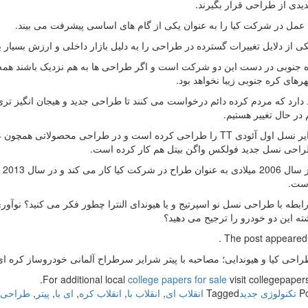
دی از طراحی قرار بگیرند.
 عمل در شرکت کیا را به عنوان یکی از گام های اساسی پیشرفت می بیند.
ی از دلایل تغییرات گسترده در طراحی را به دلیل بازار داخلی و ارزش بسیار ب
ه جنوبی در دست این دو شرکت است و اگر طراحی ها به هم نزدیک باشند همه خ
های کره جنوبی زیبا نخواهد بود.
د دارد که مردم کرده دائم درخواست می کنند تا طراحی جدید و هیجان انگیز تر
م در حال تغییر هستیم.
راحی نسل جدید فولکس واگن بیتل هم کار کرده است.
شر
ست.
ابطه با طراحی نسل نو اسپرتیج و یا هیوندای النترا چطور فکر می کنید؟ نوآور
ه این دو خودرو را ترجیح می دهید؟
The post appeared fi
راحی کیا و هیوندایی؛ مصاحبه با پیتر شرایر سرطراح آلمانی خودروساز کره ای
For additional local
college papers for sale
visit collegepapers
P
تکنولوژی جدید
Tagged
انقلاب ای
,
انقلاب با
,
انقلاب کره
,
ای با
,
پیتر
,
طراحی 