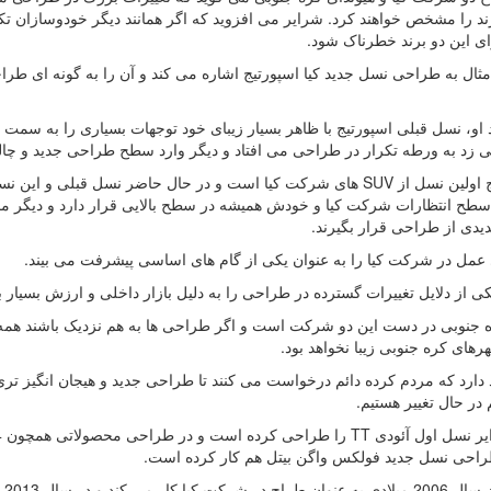
ند را مشخص خواهند کرد. شرایر می افزوید که اگر همانند دیگر خودوسازان ت
ی این دو برند خطرناک شود.
مثال به طراحی نسل جدید کیا اسپورتیج اشاره می کند و آن را به گونه ای طر
د او، نسل قبلی اسپورتیج با ظاهر بسیار زیبای خود توجهات بسیاری را به سمت 
 زد به ورطه تکرار در طراحی می افتاد و دیگر وارد سطح طراحی جدید و چا
اسپورتیج اولین نسل از SUV های شرکت کیا است و در حال حاضر نسل 
 سطح انتظارات شرکت کیا و خودش همیشه در سطح بالایی قرار دارد و دیگر م
دی از طراحی قرار بگیرند.
 عمل در شرکت کیا را به عنوان یکی از گام های اساسی پیشرفت می بیند.
ی از دلایل تغییرات گسترده در طراحی را به دلیل بازار داخلی و ارزش بسیار ب
ه جنوبی در دست این دو شرکت است و اگر طراحی ها به هم نزدیک باشند همه خ
های کره جنوبی زیبا نخواهد بود.
د دارد که مردم کرده دائم درخواست می کنند تا طراحی جدید و هیجان انگیز تر
م در حال تغییر هستیم.
راحی نسل جدید فولکس واگن بیتل هم کار کرده است.
شر