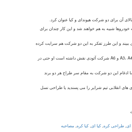
الای آن برای دو شرکت هیوندای و کیا عنوان کرد.
ودروها شبیه به هم خواهند شد و این کار چندان برای
ی ببیند و این طرز تفکر به این دو شرکت هم سرایت کرده
پیتر شرایر نسل اول آئودی TT را طراحی کرده است و در طراحی محصولاتی همچون A3، A4 و A6 شرکت آئودی نقش داشته است او حتی در
ایر از سال 2006 میلادی به عنوان طراح در شرکت کیا کار می کند و در سال 2013 با ادغام این دو شرکت به مقام سر طراح هر دو برند
ی های انقلابی تیم شرایر را می پسندید یا طراحی نسل
ای
,
طراحی کره
,
کیا ای
,
کیا کره
,
مصاحبه