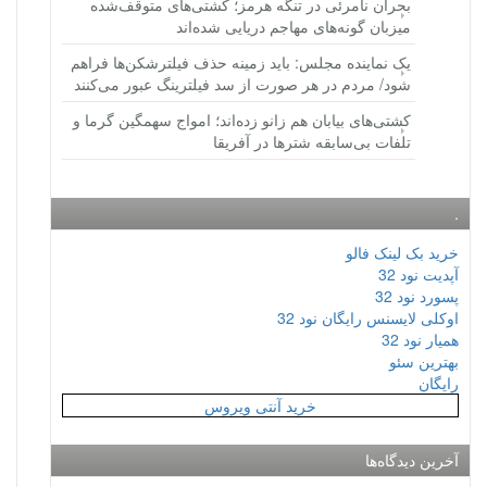
بحران نامرئی در تنگه هرمز؛ کشتی‌های متوقف‌شده
میزبان گونه‌های مهاجم دریایی شده‌اند
یک نماینده مجلس: باید زمینه حذف فیلترشکن‌ها فراهم
شود/ مردم در هر صورت از سد فیلترینگ عبور می‌کنند
کشتی‌های بیابان هم زانو زده‌اند؛ امواج سهمگین گرما و
تلفات بی‌سابقه شترها در آفریقا
.
خرید بک لینک فالو
آپدیت نود 32
پسورد نود 32
اوکلی لایسنس رایگان نود 32
همیار نود 32
بهترین سئو
رایگان
خرید آنتی ویروس
آخرین دیدگاه‌ها