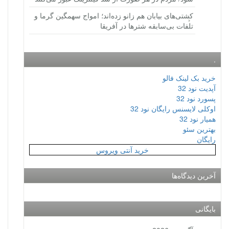
کشتی‌های بیابان هم زانو زده‌اند؛ امواج سهمگین گرما و
تلفات بی‌سابقه شترها در آفریقا
.
خرید بک لینک فالو
آپدیت نود 32
پسورد نود 32
اوکلی لایسنس رایگان نود 32
همیار نود 32
بهترین سئو
رایگان
خرید آنتی ویروس
آخرین دیدگاه‌ها
بایگانی