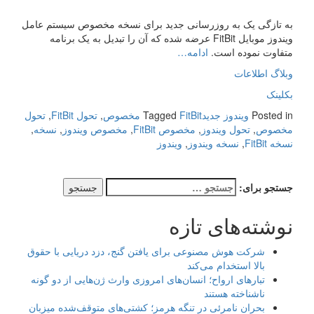
به تازگی یک به روزرسانی جدید برای نسخه مخصوص سیستم عامل
ویندوز موبایل FitBit عرضه شده که آن را تبدیل به یک برنامه
متفاوت نموده است.
ادامه…
وبلاگ اطلاعات
بکلینک
Posted in
ویندوز جدید
FitBit مخصوص
Tagged
,
تحول FitBit
,
تحول
مخصوص
,
تحول ویندوز
,
مخصوص FitBit
,
مخصوص ویندوز
,
نسخه
,
نسخه FitBit
,
نسخه ویندوز
,
ویندوز
جستجو برای:
نوشته‌های تازه
شرکت هوش مصنوعی برای یافتن گنج، دزد دریایی با حقوق
بالا استخدام می‌کند
تبارهای ارواح؛ انسان‌های امروزی وارث ژن‌هایی از دو گونه
ناشناخته هستند
بحران نامرئی در تنگه هرمز؛ کشتی‌های متوقف‌شده میزبان