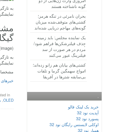
امروزی وارث ژن‌هایی از دو
گونه ناشناخته هستند
به تازگ
نمایشگر OLED، تراشه‌ی کوالکام اسنپدارگون ۸۲۱ و ۶ گیگابایت حافظه‌ی رم برخوردار است. با 
بحران نامرئی در تنگه هرمز؛
کشتی‌های متوقف‌شده میزبان
گونه‌های مهاجم دریایی شده‌اند
گیگاب
یک نماینده مجلس: باید زمینه
حذف فیلترشکن‌ها فراهم شود/
(image)
مردم در هر صورت از سد
فیلترینگ عبور می‌کنند
به تازگ
نمایشگر OLED، تراشه‌ی کوالکام اسنپدارگون ۸۲۱ و ۶ گیگابایت حافظه‌ی رم برخوردار است. با 
کشتی‌های بیابان هم زانو زده‌اند؛
امواج سهمگین گرما و تلفات
مشخصات شیائو
بی‌سابقه شترها در آفریقا
خبرهای 
ted in
.
OLED
,
م
خرید بک لینک فالو
آپدیت نود 32
پسورد نود 32
اوکلی لایسنس رایگان نود 32
همیار نود 32