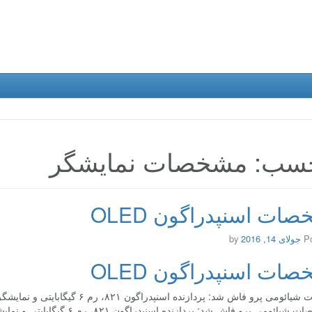
سب: مشخصات نمایشگر
ات اسنپدراگون OLED
P
جولای 14, 2016
by
ات اسنپدراگون OLED
می پرو فاش شد: پردازنده اسنپدراگون ۸۲۱، رم ۶ گیگابایتی و نمایشگر OLED