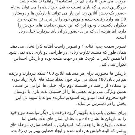
موجب می شود تا چاره ای جز استفاده از راهنما نداشته باشید.
بزرگترین تغییری که بازی نسبت به قبل خود دیده را می توان به نام
حضور یک بخش آنلاین زد. این بار می توانید با بازیکن ها و دوستان
تان هم وارد رقابت شده و هوش خود را در نبری تن به تن به رخ
دیگران بکشید. با وجود این که این بخش جذابیت های خودش را
دارد، اما هزینه ای که برای حضور در آن باید بپردازید خیلی زیاد
است.
تصویر سمت چپ آفتابه 1 و تصویر راست آفتابه 2 را نشان می دهد.
همان طور که میبینید تفاوت زیادی در طراحی دو بازی دیده نمی شود
اما همین تغییرات کوچک هم در جهت مثبت بوده و بازیکن احساس
تکرار نمی کند.
بازیکن ها مجبورند برای هر مسابقه آنلاین 100 سکه بپردازند و برنده
هم در پایان 180 سکه می برد. چون تعداد سکه های بازی زیاد نبوده
و استفاده از راهنما در قسمت دوم برای خیلی ها الزامی تر است،
همین ویژگی می تواند بعضی ها را از چشیدن لذت بازی با دوستان
خود محروم کند. امیدواریم استودیو سازنده بتواند با تمهیداتی این
بخش را در دسترس تر نماید.
برای سخن پایانی باید بگوییم گروه درخت بار دیگر توانسته نبوغ خود
را به بازیکن ها نشان داده و با تعادل المان های لذت بخش اما
سخت، بازیکن ها را جذب کند. امیدواریم با اضافه سازی مرحله های
بیشتر که البته قولش هم داده شده و ایجاد فضایی بهتر برای رقابت،