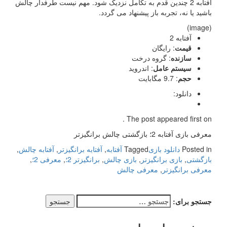
آفتابه 2 چندین قدم به تکامل نزدیک شود. مهم نیست طرفدار چالش
باشید یا نه، تجربه باز پیشنهاد می گردد.
(image)
آفتابه 2
قیمت
: رایگان
سازنده
: گروه درخت
سیستم عامل
: اندروید
حجم
: 9.7 مگابایت
دانلود:
The post appeared first on .
معرفی بازی آفتابه 2؛ بازگشتی چالش برانگیزتر
Posted in
دانلود بازی
Tagged
آفتابه
,
آفتابه برانگیزتر
,
آفتابه چالش
,
بازگشتی
,
بازی برانگیزتر
,
بازی چالش
,
برانگیزتر 2؛
,
معرفی 2؛
,
معرفی برانگیزتر
,
معرفی چالش
جستجو برای: