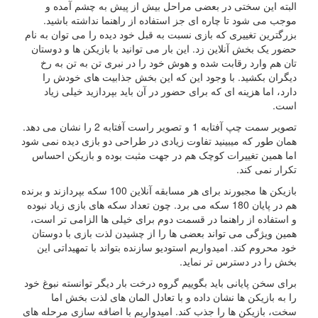
البته این سختی در بعضی مراحل بیش از پیش به چشم آمده و
موجب می شود تا چاره ای جز استفاده از راهنما نداشته باشید.
بزرگترین تغییری که بازی نسبت به قبل خود دیده را می توان به نام
حضور یک بخش آنلاین زد. این بار می توانید با بازیکن ها و دوستان
تان هم وارد رقابت شده و هوش خود را در نبری تن به تن به رخ
دیگران بکشید. با وجود این که این بخش جذابیت های خودش را
دارد، اما هزینه ای که برای حضور در آن باید بپردازید خیلی زیاد
است.
تصویر سمت چپ آفتابه 1 و تصویر راست آفتابه 2 را نشان می دهد.
همان طور که میبینید تفاوت زیادی در طراحی دو بازی دیده نمی شود
اما همین تغییرات کوچک هم در جهت مثبت بوده و بازیکن احساس
تکرار نمی کند.
بازیکن ها مجبورند برای هر مسابقه آنلاین 100 سکه بپردازند و برنده
هم در پایان 180 سکه می برد. چون تعداد سکه های بازی زیاد نبوده
و استفاده از راهنما در قسمت دوم برای خیلی ها الزامی تر است،
همین ویژگی می تواند بعضی ها را از چشیدن لذت بازی با دوستان
خود محروم کند. امیدواریم استودیو سازنده بتواند با تمهیداتی این
بخش را در دسترس تر نماید.
برای سخن پایانی باید بگوییم گروه درخت بار دیگر توانسته نبوغ خود
را به بازیکن ها نشان داده و با تعادل المان های لذت بخش اما
سخت، بازیکن ها را جذب کند. امیدواریم با اضافه سازی مرحله های