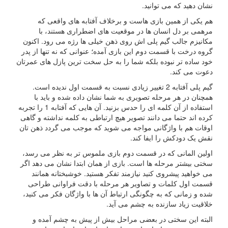
نشان دهید که می توانید.
هم یکی از همین بازی هاست و برخلاف آفتابه های واقعی که
مرهمی بر دل انسان ها در موقعیت های اضطراری هستند، با
مکانیزم جالب گیم پلی اش روی ذهن خیلی ها رژه می رود. اکنون
گروه درخت با قسمت دوم این بازی آمده؛ عنوانی که نه تنها از پدر
خود ساده تر نبوده بلکه شما را به حل سخت ترین پازل های عمرتان
دعوت می کند.
گیم پلی آفتابه 2 تغییر زیادی نسبت به قسمت اول ندیده است.
همچنان در هر مرحله تصویری به شما نشان داده شده و باید با
استفاده از آن کلمه ای را حدس بزنید. آن هایی که آفتابه 1 را تجربه
کرده اند حتما می دانند تصویر هیچ ارتباطی به کلمه نداشته و گاهی
اوقات هم با واژگانی مواجه می شوید که موجب می گردد ذهن تان
نقش یک دودکش را ایفا کند.
اولین المانی که در قسمت دوم بازی ملموس تر به نظر می رسد،
سختی بیشتر مرحله ها است. بازی از همان ابتدا نشان می دهد اگر
می خواهید پیشروی کنید نیازمند تفکر هستید. خوشبختانه همانند
قسمت اول کلمات و تصاویر هر مرحله با دقت فراوانی طراحی
شده و زمانی که به چگونگی ارتباط آن ها با واژگان فکر می کنید،
خلاقیت زیاد سازنده به چشم می آید.
البته این سختی در بعضی مراحل بیش از پیش به چشم آمده و