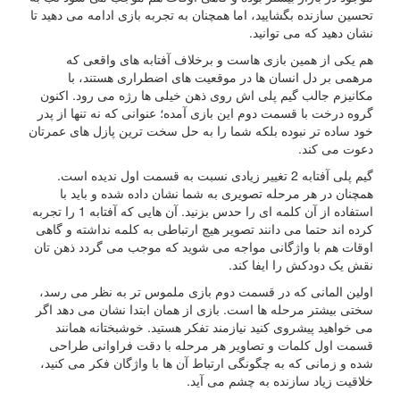
تحسین سازنده بگشایید، اما همچنان به تجربه بازی ادامه می دهید تا
نشان دهید که می توانید.
هم یکی از همین بازی هاست و برخلاف آفتابه های واقعی که
مرهمی بر دل انسان ها در موقعیت های اضطراری هستند، با
مکانیزم جالب گیم پلی اش روی ذهن خیلی ها رژه می رود. اکنون
گروه درخت با قسمت دوم این بازی آمده؛ عنوانی که نه تنها از پدر
خود ساده تر نبوده بلکه شما را به حل سخت ترین پازل های عمرتان
دعوت می کند.
گیم پلی آفتابه 2 تغییر زیادی نسبت به قسمت اول ندیده است.
همچنان در هر مرحله تصویری به شما نشان داده شده و باید با
استفاده از آن کلمه ای را حدس بزنید. آن هایی که آفتابه 1 را تجربه
کرده اند حتما می دانند تصویر هیچ ارتباطی به کلمه نداشته و گاهی
اوقات هم با واژگانی مواجه می شوید که موجب می گردد ذهن تان
نقش یک دودکش را ایفا کند.
اولین المانی که در قسمت دوم بازی ملموس تر به نظر می رسد،
سختی بیشتر مرحله ها است. بازی از همان ابتدا نشان می دهد اگر
می خواهید پیشروی کنید نیازمند تفکر هستید. خوشبختانه همانند
قسمت اول کلمات و تصاویر هر مرحله با دقت فراوانی طراحی
شده و زمانی که به چگونگی ارتباط آن ها با واژگان فکر می کنید،
خلاقیت زیاد سازنده به چشم می آید.