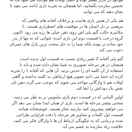
تحسین سازنده بگشایید، اما همچنان به تجربه بازی ادامه می دهید تا
نشان دهید که می توانید.
هم یکی از همین بازی هاست و برخلاف آفتابه های واقعی که
مرهمی بر دل انسان ها در موقعیت های اضطراری هستند، با
مکانیزم جالب گیم پلی اش روی ذهن خیلی ها رژه می رود. اکنون
گروه درخت با قسمت دوم این بازی آمده؛ عنوانی که نه تنها از پدر
خود ساده تر نبوده بلکه شما را به حل سخت ترین پازل های عمرتان
دعوت می کند.
گیم پلی آفتابه 2 تغییر زیادی نسبت به قسمت اول ندیده است.
همچنان در هر مرحله تصویری به شما نشان داده شده و باید با
استفاده از آن کلمه ای را حدس بزنید. آن هایی که آفتابه 1 را تجربه
کرده اند حتما می دانند تصویر هیچ ارتباطی به کلمه نداشته و گاهی
اوقات هم با واژگانی مواجه می شوید که موجب می گردد ذهن تان
نقش یک دودکش را ایفا کند.
اولین المانی که در قسمت دوم بازی ملموس تر به نظر می رسد،
سختی بیشتر مرحله ها است. بازی از همان ابتدا نشان می دهد اگر
می خواهید پیشروی کنید نیازمند تفکر هستید. خوشبختانه همانند
قسمت اول کلمات و تصاویر هر مرحله با دقت فراوانی طراحی
شده و زمانی که به چگونگی ارتباط آن ها با واژگان فکر می کنید،
خلاقیت زیاد سازنده به چشم می آید.