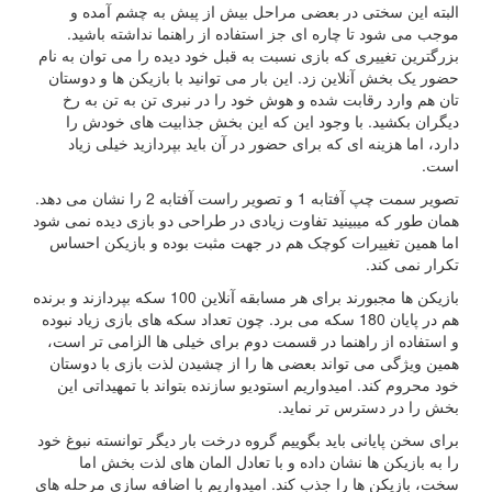
البته این سختی در بعضی مراحل بیش از پیش به چشم آمده و
موجب می شود تا چاره ای جز استفاده از راهنما نداشته باشید.
بزرگترین تغییری که بازی نسبت به قبل خود دیده را می توان به نام
حضور یک بخش آنلاین زد. این بار می توانید با بازیکن ها و دوستان
تان هم وارد رقابت شده و هوش خود را در نبری تن به تن به رخ
دیگران بکشید. با وجود این که این بخش جذابیت های خودش را
دارد، اما هزینه ای که برای حضور در آن باید بپردازید خیلی زیاد
است.
تصویر سمت چپ آفتابه 1 و تصویر راست آفتابه 2 را نشان می دهد.
همان طور که میبینید تفاوت زیادی در طراحی دو بازی دیده نمی شود
اما همین تغییرات کوچک هم در جهت مثبت بوده و بازیکن احساس
تکرار نمی کند.
بازیکن ها مجبورند برای هر مسابقه آنلاین 100 سکه بپردازند و برنده
هم در پایان 180 سکه می برد. چون تعداد سکه های بازی زیاد نبوده
و استفاده از راهنما در قسمت دوم برای خیلی ها الزامی تر است،
همین ویژگی می تواند بعضی ها را از چشیدن لذت بازی با دوستان
خود محروم کند. امیدواریم استودیو سازنده بتواند با تمهیداتی این
بخش را در دسترس تر نماید.
برای سخن پایانی باید بگوییم گروه درخت بار دیگر توانسته نبوغ خود
را به بازیکن ها نشان داده و با تعادل المان های لذت بخش اما
سخت، بازیکن ها را جذب کند. امیدواریم با اضافه سازی مرحله های