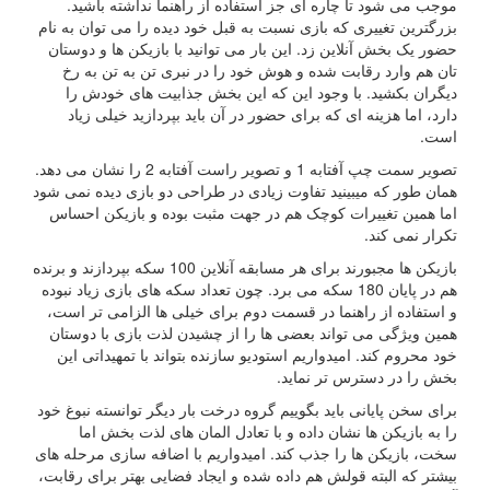
موجب می شود تا چاره ای جز استفاده از راهنما نداشته باشید.
بزرگترین تغییری که بازی نسبت به قبل خود دیده را می توان به نام
حضور یک بخش آنلاین زد. این بار می توانید با بازیکن ها و دوستان
تان هم وارد رقابت شده و هوش خود را در نبری تن به تن به رخ
دیگران بکشید. با وجود این که این بخش جذابیت های خودش را
دارد، اما هزینه ای که برای حضور در آن باید بپردازید خیلی زیاد
است.
تصویر سمت چپ آفتابه 1 و تصویر راست آفتابه 2 را نشان می دهد.
همان طور که میبینید تفاوت زیادی در طراحی دو بازی دیده نمی شود
اما همین تغییرات کوچک هم در جهت مثبت بوده و بازیکن احساس
تکرار نمی کند.
بازیکن ها مجبورند برای هر مسابقه آنلاین 100 سکه بپردازند و برنده
هم در پایان 180 سکه می برد. چون تعداد سکه های بازی زیاد نبوده
و استفاده از راهنما در قسمت دوم برای خیلی ها الزامی تر است،
همین ویژگی می تواند بعضی ها را از چشیدن لذت بازی با دوستان
خود محروم کند. امیدواریم استودیو سازنده بتواند با تمهیداتی این
بخش را در دسترس تر نماید.
برای سخن پایانی باید بگوییم گروه درخت بار دیگر توانسته نبوغ خود
را به بازیکن ها نشان داده و با تعادل المان های لذت بخش اما
سخت، بازیکن ها را جذب کند. امیدواریم با اضافه سازی مرحله های
بیشتر که البته قولش هم داده شده و ایجاد فضایی بهتر برای رقابت،