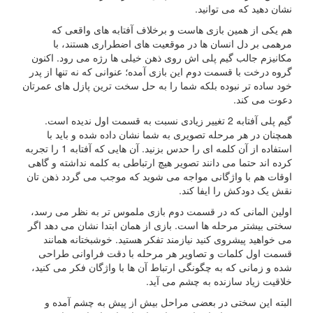
نشان دهید که می توانید.
هم یکی از همین بازی هاست و برخلاف آفتابه های واقعی که
مرهمی بر دل انسان ها در موقعیت های اضطراری هستند، با
مکانیزم جالب گیم پلی اش روی ذهن خیلی ها رژه می رود. اکنون
گروه درخت با قسمت دوم این بازی آمده؛ عنوانی که نه تنها از پدر
خود ساده تر نبوده بلکه شما را به حل سخت ترین پازل های عمرتان
دعوت می کند.
گیم پلی آفتابه 2 تغییر زیادی نسبت به قسمت اول ندیده است.
همچنان در هر مرحله تصویری به شما نشان داده شده و باید با
استفاده از آن کلمه ای را حدس بزنید. آن هایی که آفتابه 1 را تجربه
کرده اند حتما می دانند تصویر هیچ ارتباطی به کلمه نداشته و گاهی
اوقات هم با واژگانی مواجه می شوید که موجب می گردد ذهن تان
نقش یک دودکش را ایفا کند.
اولین المانی که در قسمت دوم بازی ملموس تر به نظر می رسد،
سختی بیشتر مرحله ها است. بازی از همان ابتدا نشان می دهد اگر
می خواهید پیشروی کنید نیازمند تفکر هستید. خوشبختانه همانند
قسمت اول کلمات و تصاویر هر مرحله با دقت فراوانی طراحی
شده و زمانی که به چگونگی ارتباط آن ها با واژگان فکر می کنید،
خلاقیت زیاد سازنده به چشم می آید.
البته این سختی در بعضی مراحل بیش از پیش به چشم آمده و