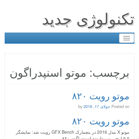
تکنولوژی جدید
Toggle
navigation
برچسب: موتو اسنپدراگون
موتو رویت ۸۲۰
Posted on
جولای 17, 2016
by
موتو رویت ۸۲۰
موتو X مدل 2016 در بنچمارک GFX Bench رویت شد: نمایشگر
۵.۵ اینچی و پردازنده اسنپدراگون ۸۲۰