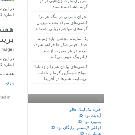
امروزی وارث ژن‌هایی از دو
گونه ناشناخته هستند
در این ش
اشاره کر
بحران نامرئی در تنگه هرمز؛
کشتی‌های متوقف‌شده میزبان
هفته
گونه‌های مهاجم دریایی شده‌اند
بریت
یک نماینده مجلس: باید زمینه
حذف فیلترشکن‌ها فراهم شود/
(image)
مردم در هر صورت از سد
فیلترینگ عبور می‌کنند
در این ش
اشاره کر
کشتی‌های بیابان هم زانو زده‌اند؛
امواج سهمگین گرما و تلفات
هفته نام
بی‌سابقه شترها در آفریقا
بازی
ted in
.
خرید بک لینک فالو
آپدیت نود 32
پسورد نود 32
اوکلی لایسنس رایگان نود 32
همیار نود 32