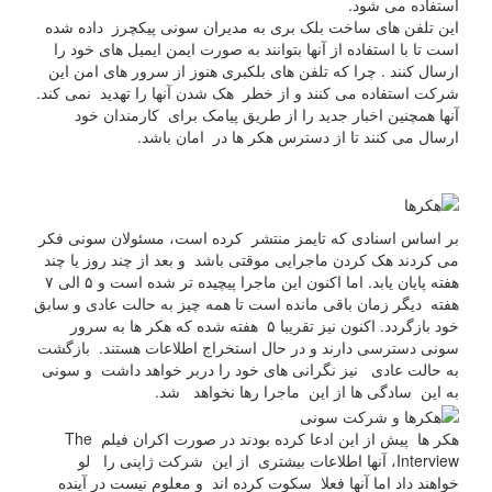
استفاده می شود.
این تلفن های ساخت بلک بری به مدیران سونی پیکچرز داده شده
است تا با استفاده از آنها بتوانند به صورت ایمن ایمیل های خود را
ارسال کنند . چرا که تلفن های بلکبری هنوز از سرور های امن این
شرکت استفاده می کنند و از خطر هک شدن آنها را تهدید نمی کند.
آنها همچنین اخبار جدید را از طریق پیامک برای کارمندان خود
ارسال می کنند تا از دسترس هکر ها در امان باشد.
بر اساس اسنادی که تایمز منتشر کرده است، مسئولان سونی فکر
می کردند هک کردن ماجرایی موقتی باشد و بعد از چند روز یا چند
هفته پایان یابد. اما اکنون این ماجرا پیچیده تر شده است و ۵ الی ۷
هفته دیگر زمان باقی مانده است تا همه چیز به حالت عادی و سابق
خود بازگردد. اکنون نیز تقریبا ۵ هفته شده که هکر ها به سرور
سونی دسترسی دارند و در حال استخراج اطلاعات هستند. بازگشت
به حالت عادی نیز نگرانی های خود را دربر خواهد داشت و سونی
به این سادگی ها از این ماجرا رها نخواهد شد.
هکر ها پیش از این ادعا کرده بودند در صورت اکران فیلم The
Interview، آنها اطلاعات بیشتری از این شرکت ژاپنی را لو
خواهند داد اما آنها فعلا سکوت کرده اند و معلوم نیست در آینده