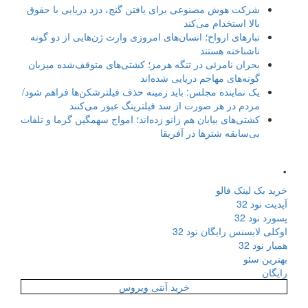
شرکت هوش مصنوعی برای یافتن گنج، دزد دریایی با حقوق
بالا استخدام می‌کند
تبارهای ارواح؛ انسان‌های امروزی وارث ژن‌هایی از دو گونه
ناشناخته هستند
بحران نامرئی در تنگه هرمز؛ کشتی‌های متوقف‌شده میزبان
گونه‌های مهاجم دریایی شده‌اند
یک نماینده مجلس: باید زمینه حذف فیلترشکن‌ها فراهم شود/
مردم در هر صورت از سد فیلترینگ عبور می‌کنند
کشتی‌های بیابان هم زانو زده‌اند؛ امواج سهمگین گرما و تلفات
بی‌سابقه شترها در آفریقا
.
خرید بک لینک فالو
آپدیت نود 32
پسورد نود 32
اوکلی لایسنس رایگان نود 32
همیار نود 32
بهترین سئو
رایگان
خرید آنتی ویروس