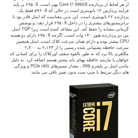
از هر لحاظ از پردازنده Core i7-5960X بهتر است. ۶۹۵۰X بر پایه
فرآیند پردازش ۱۴ نانومتری است در حالی که ۵۹۶۰X فقط یک
پردازنده ۲۲ نانومتری است، این بدین معناست که اینتل قادر بود تا
ترانزیستورهای بیشتری را در داخل ۶۹۵۰X قرار دهد، و پوشش
گرمایی مشابه را حفظ کند. این متقاعد کننده است زیرا TDP اینتل
بین دو پردازنده هنوز ۱۴۰ وات است، اگرچه ۶۹۵۰X دارای دو هسته
CPU بیشتر بوده و دارای همان سرعت کلاک است. اینتل همچنین
سرعت حافظه پشتیبانی شده رسمی را از ۲٫۱۳۳ به ۲٫۴۰۰
مگاهرتز بالا برد که به طور بالقوه سقف اورکلاک را برای کسانی که
خواهان یا نیازمند حافظه پهنای باند بیشتر هستند اضافه کرد. به دلیل
ماندن اینتل بر پلتفرم X99 ، مقدار مسیرهای PCIe (40) و ویژگی
های دیگر مرتبط با چیپ ست بدون تغییر باقی می مانند.