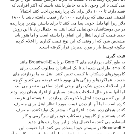
می کنند. با این وجود، باید به خاطر داشته باشید که اکثر افرادی که
قصد دارند تا ۱۰۰۰ دلار برای یک پردازنده پرداخت کنند احتمالاً
اهمیتی نمی دهند که پردازنده ۱۰۰۰ دلار قیمت داشته باشد یا ۱۸۰۰
دلار زیرا آنها دلیل خوبی پیدا می کنند تا برای داشتن بهترین پردازنده
در بین دوستانشان خودنمایی کنند. اینتل به احتمال زیاد با این روش
جدید قیمت گذاری انتظار این اتفاق را داشته است و اما هنوز باید
مشخص شود که از وقتی که این نوع قیمت گذاری را اعلام کرده
چگونه توسط بازار مورد پذیرش قرار گرفته است.
نتیجه گیری
به طور کلی، پردازنده های Core i7 بر پایه Broadwell-E مانند
۶۹۵۰X، طراحی شده اند تا یک استاندارد مطلوب کیفیت برای
کامپیوترهای دسکتاپ با کیفیت تعیین کنند. اینتل به ما پردازنده های
جدید با عملکردها و ویژگی های بهبود یافته عرضه می کند و اگرچه
این اصلاحات بدون شک برای برخی افراد اضافی به نظر می آید،
اما آنها به هر حال اصلاحات هستند. بسیاری از افراد هیجان زده بودند
از این که می دیدند اینتل بالاخره یک پردازنده ۱۰ هسته ای عرضه
کرده است، اما آنها از دیدن قیمت مورد انتظار اینتل برای مصرف
کننده هیجان زده نشدند. افرادی که بیشتر یک تولیدکننده- مصرف
کننده هستند و از کامپیوتر دسکتاپ خود برای سرگرمی و کار
استفاده می کنند به احتمال زیاد از این پردازنده های جدید
Broadwell-E در سیستم خود استفاده می کنند، اما حقیقت این
است که سریع ترین محصول اینتل مسلماً از نظر قیمت و کاربرد آن