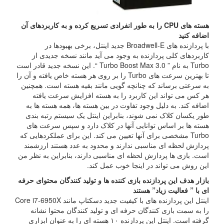
هسته های CPU را به طور انفرادی تسریع کرده و به کاربردهای آن
اضافه کنید
با پردازنده های Broadwell-E جدید اینتل، برخی بهبودها در
کاربردهای کلی پردازنده به وجود می آید مانند نسخه جدیدی از
Turbo به نام ” Turbo Boost Max 3.0 “. این نسخه جدید قادر است
تا بهترین سرعت های Turbo را بر روی هر هسته خاص یافته و آن را
به سرعتی برساند که چنانچه گویی مانند بقیه هسته است. همچنین
هر کس می تواند این کاربرد را به هسته افزایش سرعت یافته
اضافه کند. به دلیل وجود تفاوت در بین هسته ها، همه هسته ها به
طور یکسان کلاک نمی شوند، بنابراین اینتل یک سیستم رتبه بندی
هسته ها بر اساس توانایی آنها در کلاک دارد و سپس سرعت های
Turbo مشخصی برای آنها تعیین می کند. این برای عملکردهایی که
پردازش لحظه ای مناسبی ندارند و محدود به عدد هستند ارزشمند
است. بازی ها پردازش لحظه ای مناسبی دارند، بنابراین به نظر من
این روش می تواند در اینجا خوب عمل کند.
بازار هدف این پردازنده بازی کننده ها و تولید کنندگان محتوای حرفه
ای با ” فعالیت زیاد” هستند
اینتل این پردازنده های با کیفیت جدید دسکتاپ مانند Core i7-6950X
را به سمت بازی کنندگان حرفه ای و تولید کنندگان محتوا نشانه
گرفته است. اینتل این پردازنده ۱۰ هسته ای را به عنوان ابزاری