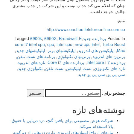
چنان که اعلام می کند جذاب نیست و این شرکت در جذب مشتری
چالش خواهد داشت.
منبع:
http://www.coachoutletstoreonline.com.co
Posted in
پردازنده جدید
,
Broadwell-E
,
6950X
,
6900k
Tagged
core i7 intel cpu
,
cpu
,
intel cpu
,
new cpu intel
,
Turbo Boost
Max
,
اپلیکیشن های اندروید
,
اپلیکیشنهای برتر
,
اپلیکیشنهای جدید
,
برترین های اندروید
,
برترینهای تکنولوژِی
,
برنامه های تست تلفن
,
پردازنده intel core i 7
,
پردازنده های Core i7
,
تازه های اندروید
,
تازه های تکنولوژی
,
تست اپلیکیشن
,
تست تلفن
,
تکنولوژی جدید
,
سی پی یو
,
سی پی یو جدید
جستجو برای:
نوشته‌های تازه
شرکت هوش مصنوعی برای یافتن گنج، دزد دریایی با حقوق
بالا استخدام می‌کند
تبارهای ارواح؛ انسان‌های امروزی وارث ژن‌هایی از دو گونه