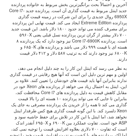
آخرین و احتمالاً بحث برانگیزترین بخش مربوط به خانواده پردازنده
جدید اینتل مربوط به قیمت گذاری آن است. پردازنده جدید Core i7-
6950X روال جدیدی را برای این شرکت در زمینه قیمت گذاری
پردازنده Extreme Edition ایجاد می کند. قیمت نهایی این پردازنده
برای مصرف کننده می تواند حدود ۱۸۰۰ دلار باشد. این قیمت جدید
۷۰۰ دلار بیشتر از گران ترین پردازنده نسل قبلی یعنی ۵۹۶۰X
است. پردازنده Core i7-6900K نیز وجود دارد که یک پردازنده ۸
هسته ای با قیمت ۹۹۹ دلار می باشد و پردازنده های ۶۸۵۰K و
۶۸۰۰K نیز وجود دارند که به ترتیب ۵۸۷ دلار و ۴۱۲ دلار قیمت
دارند.
به نظر می رسد که اینتل این کار را به چند دلیل انجام می دهد،
اولین و مهم ترین دلیل این است که آنها هیچ رقابتی در قیمت گذاری
ندارند بنابراین آنها باید قیمت های خودشان را تعیین کنند. علاوه بر
این، اینتل به احتمال زیاد می خواهد از پردازنده های Xeon خود در
مقابل کاهش قیمت به دلیل پردازنده های Core i7 محافظت کند،
بنابراین تا جایی که می تواند پردازنده ۱۰ هسته ای را بالا قیمت
گذاری می کند تا همه را از خریدن یک پردازنده مصرفی به جای یک
Xeon دلسرد کند. با این گونه قیمت گذاری هیچ کس طرفدار اینتل
نخواهد شد، اما اینتل با این کار در تلاش برای حفظ حاشیه سود و
ASP خود است. تفاوت عملکرد بین ۶۹۰۰K و ۶۹۵۰X آنقدر اندک
است که تفاوت ۷۰۰ دلاری بعلاوه افزایش قیمت را توجیه نمی کند،
اما اکثر پردازنده های با کیفیت به ندرت افزایش قیمت خود را توجیه