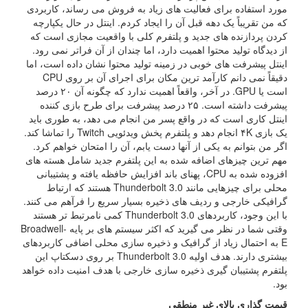
مورد استفاده برای فعالیت های زیاد به فروش می رساند، کاربردی
که من تقریباً یک دهه قبل آن را ایجاد کردم. اینتل در حال یکپارچه
کردن پردازنده های جدید و پلتفرم کلی با واقعیت مجازی است که
از دیدگاه تولید محتوا اهمیت دارد، اما چندان از آن فراتر نمی رود.
اینتل پیشرفت های خوبی در زمینه تولید محتوا نشان داده است، اما
دقیقاً نمی دانم کارآمد ترین مکان برای اجرای آن بر روی CPU
است یا GPU. در آخر، واقعاً اهمیت ندارد که چگونه آن ۲۰ درصد
پیشرفت داشته است. ۲۵ درصد پیشرفت برای طرح بازی کننده
اینتل کاری است که در واقع پسر من انجام می دهد، به طوری باید
یک بازی ۴K انجام دهد و پلتفرم پخش ویدئویی Twitch را تماشا کند.
اگر من بتوانم به یکی از آنها دست یابم، آن را امتحان خواهم کرد.
مهم ترین چیزهای اضافه شده به این پلتفرم جدید شامل هسته های
افزوده شده به CPU، پهنای باند افزایش حافظه یافته و پشتیبانی
محلی برای چیزهایی مانند Thunderbolt 3.0 هستند که ارتباط
گرافیکی خارجی و ردیف های ذخیره بسیار سریع را فرآهم می کنند.
با این وجود، کاربردهای Thunderbolt 3.0 کمی نامرتبط تر هستند
وقتی شما در نظر می گیرید که اکثر سیستم های بر پایه Broadwell-
E به احتمال زیاد از گرافیک و ذخیره سازی محلی اضافی کاربردهای
بیشتری دارند. هدف اولیه Thunderbolt 3.0 بر روی دسکتاپ این
پلتفرم پشتیبان گیری ذخیره سازی خارجی با هدف امنیت داده خواهد
بود.
قیمت گذاری بالای غیر منطقی