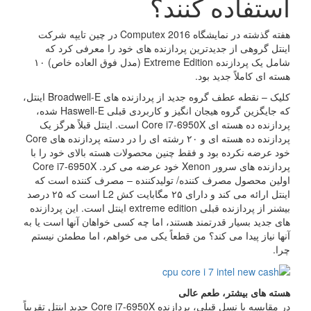
استفاده کنند؟
هفته گذشته در نمایشگاه Computex 2016 در چین تایپه شرکت
اینتل گروهی از جدیدترین پردازنده های خود را معرفی کرد که
شامل یک پردازنده Extreme Edition (مدل فوق العاده خاص) ۱۰
هسته ای کاملاً جدید بود.
کلیک – نقطه عطف گروه جدید از پردازنده های Broadwell-E اینتل،
که جایگزین گروه هیجان انگیز و کاربردی قبلی Haswell-E شده،
پردازنده ده هسته ای Core i7-6950X است. اینتل قبلاً هرگز یک
پردازنده ده هسته ای و ۲۰ رشته ای را در دسته پردازنده های Core
خود عرضه نکرده بود و فقط چنین محصولات هسته بالای خود را با
پردازنده های سرور Xenon خود عرضه می کرد. Core i7-6950X
اولین محصول مصرف کننده/ تولیدکننده – مصرف کننده است که
اینتل ارائه می کند و دارای ۲۵ مگابایت کش L2 است که ۲۵ درصد
بیشنر از پردازنده قبلی extreme edition اینتل است. این پردازنده
های جدید بسیار قدرتمند هستند، اما چه کسی خواهان آنها است یا به
آنها نیاز پیدا می کند؟ من قطعاً یکی می خواهم، اما مطمئن نیستم
چرا.
هسته های بیشتر، طعم عالی
در مقایسه با نسل قبلی، پردازنده Core i7-6950X جدید اینتل تقریباً