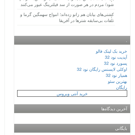
شود/ مردم در هر صورت از سد فیلترینگ عبور می‌کنند
کشتی‌های بیابان هم زانو زده‌اند؛ امواج سهمگین گرما و
تلفات بی‌سابقه شترها در آفریقا
.
خرید بک لینک فالو
آپدیت نود 32
پسورد نود 32
اوکلی لایسنس رایگان نود 32
همیار نود 32
بهترین سئو
رایگان
خرید آنتی ویروس
آخرین دیدگاه‌ها
بایگانی