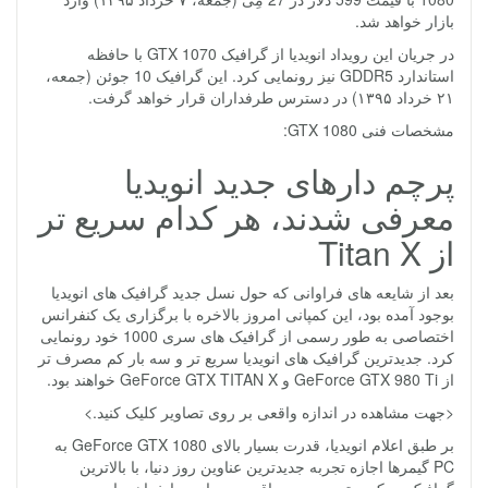
بازار خواهد شد.
در جریان این رویداد انویدیا از گرافیک GTX 1070 با حافظه
استاندارد GDDR5 نیز رونمایی کرد. این گرافیک 10 جوئن (جمعه،
۲۱ خرداد ۱۳۹۵) در دسترس طرفداران قرار خواهد گرفت.
مشخصات فنی GTX 1080:
پرچم دارهای جدید انویدیا
معرفی شدند، هر کدام سریع تر
از Titan X
بعد از شایعه های فراوانی که حول نسل جدید گرافیک های انویدیا
بوجود آمده بود، این کمپانی امروز بالاخره با برگزاری یک کنفرانس
اختصاصی به طور رسمی از گرافیک های سری 1000 خود رونمایی
کرد. جدیدترین گرافیک های انویدیا سریع تر و سه بار کم مصرف تر
از GeForce GTX 980 Ti و GeForce GTX TITAN X خواهند بود.
<جهت مشاهده در اندازه واقعی بر روی تصاویر کلیک کنید.>
بر طبق اعلام انویدیا، قدرت بسیار بالای GeForce GTX 1080 به
PC گیمرها اجازه تجربه جدیدترین عناوین روز دنیا، با بالاترین