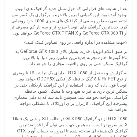
بعد از شایعه های فراوانی که حول نسل جدید گرافیک های انویدیا
بوجود آمده بود، این کمپانی امروز بالاخره با برگزاری یک کنفرانس
اختصاصی به طور رسمی از گرافیک های سری 1000 خود رونمایی
کرد. جدیدترین گرافیک های انویدیا سریع تر و سه بار کم مصرف تر
از GeForce GTX 980 Ti و GeForce GTX TITAN X خواهند بود.
<جهت مشاهده در اندازه واقعی بر روی تصاویر کلیک کنید.>
بر طبق اعلام انویدیا، قدرت بسیار بالای GeForce GTX 1080 به
PC گیمرها اجازه تجربه جدیدترین عناوین روز دنیا، با بالاترین
گرافیک ممکن حتی بر روی واقعیت مجازی را خواهد داد.
به گزارش و به نقل از GTX 1080 ، دارای یک تراشه 16 نانومتری
از نوع FinFET با 8 گیگ حافظه گرافیکی GDDR5X خواهد بود.
انویدیا قول داده که زمان استفاده از این گرافیک بازیکنان حتی در
سنگین ترین بازی ها نیز به هیچ وجه با مشکل کمبود حافظه
گرافیکی مواجه نخواهند شد. همچنین تایید شد که به دلیل معماری
پیشرفته این گرافیک، کاربران برای اورکلاک با مشکلی مواجه
نخواهند شد.
GTX 1080 از دو گرافیک GTX 980 در حالت SLI و حتی یک Titan
X نیز سریع تر است، به همین جهت می توان آنرا قدرتمندترین
گرافیک تک هسته ای ساخته شده تا امروز به حساب آورد. GTX
1080 با قیمت 599 دلار در 27 مِی (جمعه، ۷ خرداد ۱۳۹۵) وارد