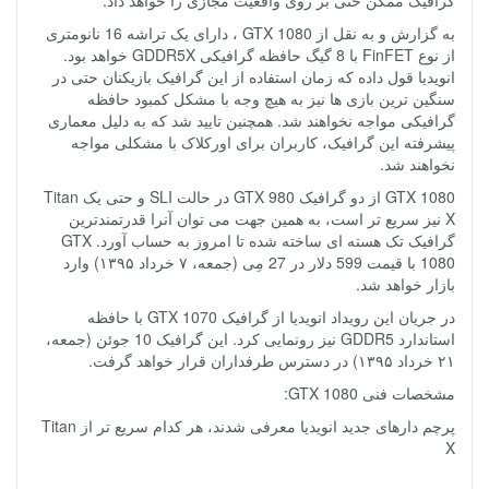
گرافیک ممکن حتی بر روی واقعیت مجازی را خواهد داد.
به گزارش و به نقل از GTX 1080 ، دارای یک تراشه 16 نانومتری
از نوع FinFET با 8 گیگ حافظه گرافیکی GDDR5X خواهد بود.
انویدیا قول داده که زمان استفاده از این گرافیک بازیکنان حتی در
سنگین ترین بازی ها نیز به هیچ وجه با مشکل کمبود حافظه
گرافیکی مواجه نخواهند شد. همچنین تایید شد که به دلیل معماری
پیشرفته این گرافیک، کاربران برای اورکلاک با مشکلی مواجه
نخواهند شد.
GTX 1080 از دو گرافیک GTX 980 در حالت SLI و حتی یک Titan
X نیز سریع تر است، به همین جهت می توان آنرا قدرتمندترین
گرافیک تک هسته ای ساخته شده تا امروز به حساب آورد. GTX
1080 با قیمت 599 دلار در 27 مِی (جمعه، ۷ خرداد ۱۳۹۵) وارد
بازار خواهد شد.
در جریان این رویداد انویدیا از گرافیک GTX 1070 با حافظه
استاندارد GDDR5 نیز رونمایی کرد. این گرافیک 10 جوئن (جمعه،
۲۱ خرداد ۱۳۹۵) در دسترس طرفداران قرار خواهد گرفت.
مشخصات فنی GTX 1080:
پرچم دارهای جدید انویدیا معرفی شدند، هر کدام سریع تر از Titan
X