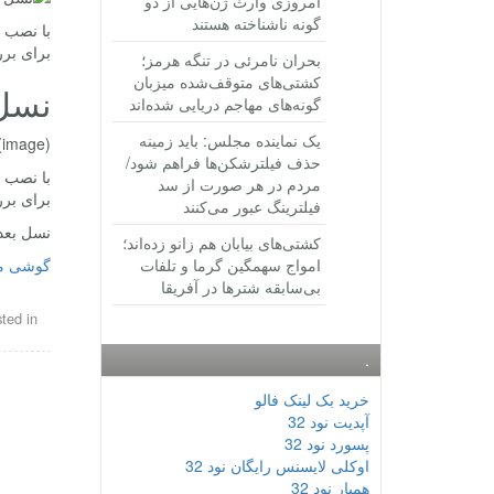
امروزی وارث ژن‌هایی از دو
گونه ناشناخته هستند
با نصب 
برای برر
بحران نامرئی در تنگه هرمز؛
کشتی‌های متوقف‌شده میزبان
نسل 
گونه‌های مهاجم دریایی شده‌اند
یک نماینده مجلس: باید زمینه
(image)
حذف فیلترشکن‌ها فراهم شود/
با نصب 
مردم در هر صورت از سد
برای برر
فیلترینگ عبور می‌کنند
نسل بعد
کشتی‌های بیابان هم زانو زده‌اند؛
امواج سهمگین گرما و تلفات
گوشی مو
بی‌سابقه شترها در آفریقا
ted in
.
خرید بک لینک فالو
آپدیت نود 32
پسورد نود 32
اوکلی لایسنس رایگان نود 32
همیار نود 32