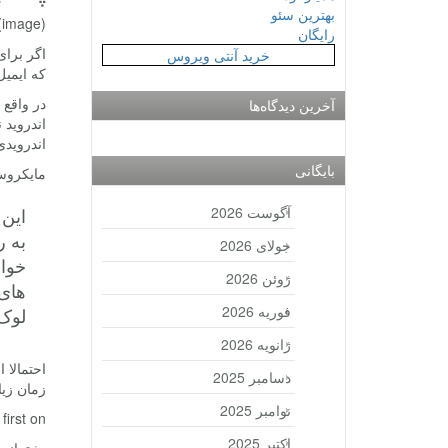
بهترین سئو
(image)
رایگان
اگر برای
خرید آنتی ویروس
که ایمی
آخرین دیدگاه‌ها
اندروید 
اندرویدی
بایگانی
مایکروسا
آگوست 2026
به ر
جولای 2026
خواه
ژوئن 2026
های 
فوریه 2026
لوک 
ژانویه 2026
احتمالا 
دسامبر 2025
زمان زیا
نوامبر 2025
rst on .
اکتبر 2025