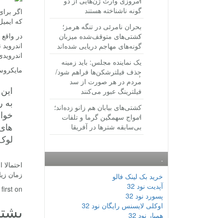
امروزی وارث ژن‌هایی از دو
گونه ناشناخته هستند
اگر برای
که ایمی
بحران نامرئی در تنگه هرمز؛
کشتی‌های متوقف‌شده میزبان
اندروید 
گونه‌های مهاجم دریایی شده‌اند
اندرویدی
یک نماینده مجلس: باید زمینه
مایکروسا
حذف فیلترشکن‌ها فراهم شود/
مردم در هر صورت از سد
فیلترینگ عبور می‌کنند
به ر
کشتی‌های بیابان هم زانو زده‌اند؛
خواه
امواج سهمگین گرما و تلفات
های 
بی‌سابقه شترها در آفریقا
لوک 
.
احتمالا 
زمان زیا
خرید بک لینک فالو
آپدیت نود 32
rst on .
پسورد نود 32
اوکلی لایسنس رایگان نود 32
پشتی
همیار نود 32