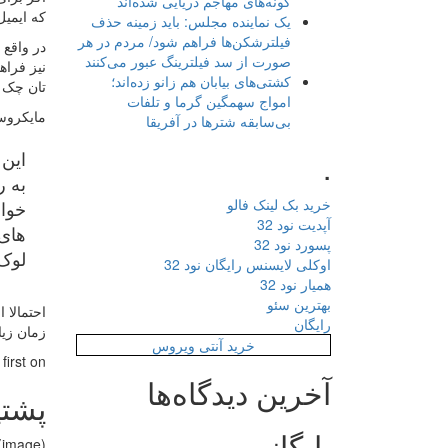
گونه‌های مهاجم دریایی شده‌اند
که ایمیل
یک نماینده مجلس: باید زمینه حذف
فیلترشکن‌ها فراهم شود/ مردم در هر
صورت از سد فیلترینگ عبور می‌کنند
نیز فراه
کشتی‌های بیابان هم زانو زده‌اند؛
تان چک ک
امواج سهمگین گرما و تلفات
مایکروسا
بی‌سابقه شترها در آفریقا
.
به ر
خرید بک لینک فالو
خواه
آپدیت نود 32
های 
پسورد نود 32
لوک 
اوکلی لایسنس رایگان نود 32
همیار نود 32
بهترین سئو
احتمالا 
رایگان
زمان زیا
خرید آنتی ویروس
rst on .
آخرین دیدگاه‌ها
پشتی
بایگانی
(image)