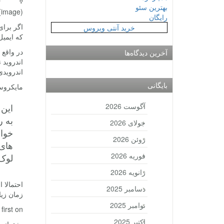
بهترین سئو
(image)
رایگان
اگر برای
خرید آنتی ویروس
که ایمی
آخرین دیدگاه‌ها
اندروید 
اندرویدی
بایگانی
مایکروسا
آگوست 2026
به ر
جولای 2026
خواه
ژوئن 2026
های 
فوریه 2026
لوک 
ژانویه 2026
احتمالا 
دسامبر 2025
زمان زیا
نوامبر 2025
rst on .
اکتبر 2025