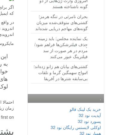
امروزی وارث ژن‌هایی از دو
گونه ناشناخته هستند
اگر برای
که ایمی
بحران نامرئی در تنگه هرمز؛
کشتی‌های متوقف‌شده میزبان
اندروید 
گونه‌های مهاجم دریایی شده‌اند
اندرویدی
یک نماینده مجلس: باید زمینه
مایکروسا
حذف فیلترشکن‌ها فراهم شود/
مردم در هر صورت از سد
فیلترینگ عبور می‌کنند
به ر
کشتی‌های بیابان هم زانو زده‌اند؛
خواه
امواج سهمگین گرما و تلفات
های 
بی‌سابقه شترها در آفریقا
لوک 
.
احتمالا 
زمان زیا
خرید بک لینک فالو
آپدیت نود 32
rst on .
پسورد نود 32
اوکلی لایسنس رایگان نود 32
پشتی
همیار نود 32