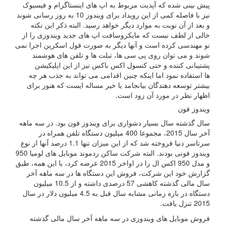
پیش بینی شده که آپدیت مربوط به اپ های اینستاگرام و فیسبوک
نیز با فاصله کمی از این رویداد برای ویندوز 10 به روز رسانی شوند
و بعد از آن نوبت به موارد دیگر خواهد رسید. البته ذکر این نکته
خالی از لطف نیست که مایکروسافت اپ های جدید ویندوزی را از
نو مهندسی کرده است و آنها دیگر به صورت فول اسکرین اجرا نمی
شوند و می توان روی پی سی ها، تبلت ها و تلفن های هوشمند
پشتیبانی کننده و حتی کنسول اکس باکس نیز از این اپلیکیشن
ها استفاده نمود اما اینکه چنین اقدامی می تواند به جذب هر چه
بیشتر توسعه دهندگان بیانجامد یا خیر مساله ایست که هنوز برای
اظهار نظر در مورد آن زود است.
ویندوز فون
سال گذشته سال بسیار دشواری برای ویندوز فون بود. در سه ماهه
آخر سال 2015، مجموعا 400 میلیون دستگاه تلفن همراه در
سرتاسر دنیا فروخته شد که از این میزان تنها 1.1 درصد آنها از نوع
ویندوز فونی بودند. البته شرکت ساکن ردموند موبایل های لومیا 950
و مدل 950 اکس ال را در اواخر 2015 عرضه کرد، با این همه، طبق
گزارش خود این شرکت، فروش این دستگاه ها در سه ماهه آخر
سال مالی گذشته کاهشی 57 درصدی داشته و از 10.5 میلیون
دستگاه در بازه زمانی مشابه سال قبل به 4.5 میلیون دلار در سال
2015 تنزل یافت.
فروش موبایل های ویندوزی در سه ماهه آخر سال مالی گذشته