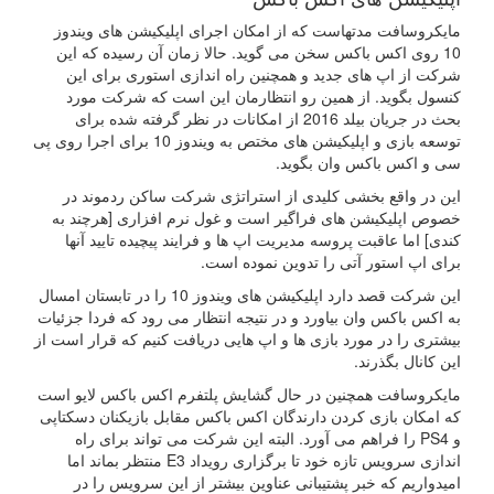
مایکروسافت مدتهاست که از امکان اجرای اپلیکیشن های ویندوز
10 روی اکس باکس سخن می گوید. حالا زمان آن رسیده که این
شرکت از اپ های جدید و همچنین راه اندازی استوری برای این
کنسول بگوید. از همین رو انتظارمان این است که شرکت مورد
بحث در جریان بیلد 2016 از امکانات در نظر گرفته شده برای
توسعه بازی و اپلیکیشن های مختص به ویندوز 10 برای اجرا روی پی
سی و اکس باکس وان بگوید.
این در واقع بخشی کلیدی از استراتژی شرکت ساکن ردموند در
خصوص اپلیکیشن های فراگیر است و غول نرم افزاری [هرچند به
کندی] اما عاقبت پروسه مدیریت اپ ها و فرایند پیچیده تایید آنها
برای اپ استور آتی را تدوین نموده است.
این شرکت قصد دارد اپلیکیشن های ویندوز 10 را در تابستان امسال
به اکس باکس وان بیاورد و در نتیجه انتظار می رود که فردا جزئیات
بیشتری را در مورد بازی ها و اپ هایی دریافت کنیم که قرار است از
این کانال بگذرند.
مایکروسافت همچنین در حال گشایش پلتفرم اکس باکس لایو است
که امکان بازی کردن دارندگان اکس باکس مقابل بازیکنان دسکتاپی
و PS4 را فراهم می آورد. البته این شرکت می تواند برای راه
اندازی سرویس تازه خود تا برگزاری رویداد E3 منتظر بماند اما
امیدواریم که خبر پشتیبانی عناوین بیشتر از این سرویس را در