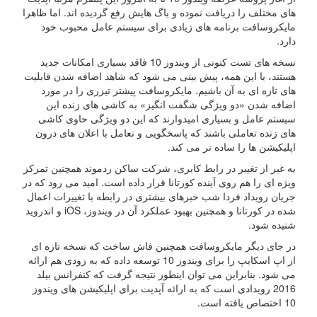
های مختلف را دریافت نموده و باگ هایش رفع گردیده اند. اما ظاهرا
مایکروسافت برنامه های زیادی برای سیستم عامل محبوب خود
دارد.
نسخه های تست کنونی از ویندوز 10 فاقد بسیاری امکانات جدید
هستند، با این همه، پیش بینی می شود که شاهد اضافه شدن قابلیت
های تازه ای به آن باشیم. مایکروسافت پیشتر تیزری را در مورد
اضافه شدن «دو ویژگی شگفت انگیز» به کاشی های زنده این
سیستم عامل و بسیاری امیدوارند که این دو ویژگی حاوی کاشی
های زنده تعاملی باشند که پاسخگویی و تعامل با اعلان های درون
اپلیکیشن ها را ساده تر می کند.
به غیر از تغییر در رابط کابری، شرکت ساکن ردموند همچنین تمرکز
ویژه ای را هم روی آینده کورتانا قرار داده است. امید می رود که در
جریان رویداد فردا شب خبرهای بیشتری در رابطه با تغییرات اعمال
شده در کورتانا و همچنین بهبود عملکرد آن در ویندوز، iOS و اندروید
شنیده شود.
در جای دیگر مایکروسافت همچنین فاش ساخت که نسخه تازه ای
از اپ اسکایپ را برای ویندوز 10 توسعه داده که به زودی هم ارائه
می شود. بنابراین می توان اینطور نتیجه گرفت که کنفرانس بیلد
2016 رویدادی است که به ارائه آپدیت برای اپلیکیشن های ویندوز
10 اختصاص یافته است.