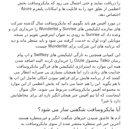
را دریافت نمایند و حتی احتمال می رود که مایکروسافت بخش
اعظمی از نطق خود را به قابلیت ها و امکانات پلتفرم Azure
اختصاص دهد.
در مورد آفیس هم باید بگوییم که مایکروسافت سال گذشته شرکت
های سازنده اپلیکیشن های Sunrise و Wunderlist را خریداری کرد و
وعده داد که Sunrise به زودی به عنوان اینترفیس تقویم در نسخه
موبایلی اوت لوک به خدمت گرفته می شود و باید منتظر ماند و دید
که برنامه های این شرکت برای Wunderlist چیست.
این کمپانی همچنین به تازگی اپلیکیشن های Swiftkey و اپ پیام
رسان Talko محصول Ozzie را خریداری کرده. البته اضافه شدن
همه این موارد به استراتژی اپلیکیشن های فراگیر مایکروسافت
جذابیت های زیادی دارد اما همچنان بسیاری بی صبرانه انتظار می
کشند که از برنامه هایش برای فراهم نمودن امکان تعامل این اپ ها
با هم بگوید. این را هم حتما می دانید که بخش اعظمی از این موارد
به مجموعه آفیس مایکروسافت مربوط می شوند، حال سوال
اینجاست که آیا تیم آفیس خبر هیجان انگیز تازه ای برای مخاطبانش
دارد یا خیر؟
آیا مایکروسافت شگفتی ساز می شود؟
آدم ها عاشق شنیدن خبرهای شگفت انگیز و غیرمنتظره هستند.
آخرین خبر غیر منتظره منتشر شده از سوی مایکروسافت به