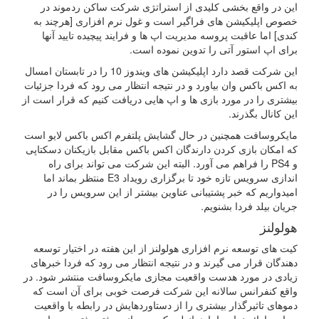
این در واقع بخشی کلیدی از استراتژی شرکت ساکن ردموند در
خصوص اپلیکیشن های فراگیر است و غول نرم افزاری [هرچند به
کندی] اما عاقبت پروسه مدیریت اپ ها و فرایند پیچیده تایید آنها
برای اپ استور آتی را تدوین نموده است.
این شرکت قصد دارد اپلیکیشن های ویندوز 10 را در تابستان امسال
به اکس باکس وان بیاورد و در نتیجه انتظار می رود که فردا جزئیات
بیشتری را در مورد بازی ها و اپ هایی دریافت کنیم که قرار است از
این کانال بگذرند.
مایکروسافت همچنین در حال گشایش پلتفرم اکس باکس لایو است
که امکان بازی کردن دارندگان اکس باکس مقابل بازیکنان دسکتاپی
و PS4 را فراهم می آورد. البته این شرکت می تواند برای راه
اندازی سرویس تازه خود تا برگزاری رویداد E3 منتظر بماند اما
امیدواریم که خبر پشتیبانی عناوین بیشتر از این سرویس را در
جریان بیلد فردا بشنویم.
هولولنز
کیت های توسعه نرم افزاری هولولنز از این هفته در اختیار توسعه
دهندگان قرار می گیرند و در نتیجه انتظار می رود که فردا خبرهای
زیادی در مورد هدست واقعیت مجازی مایکروسافت منتشر شود. در
واقع کنفرانس سالانه این شرکت فرصت خوبی برای آن است که
دموهای تاثیرگذار بیشتری را از دستاوردهایش در رابطه با واقعیت