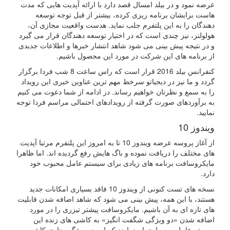
عرضه نمود و در بیلد امسال قصد دارد با ارائه آپدیت هایی که مدت
هاست برایشان برنامه ریزی کرده، بیشتر از قبل توجه توسعه
دهندگان را به این پلتفرم جلب نماید. هدست واقعیت مجازی آن،
هولولنز، نیز چندی است که در اختیار توسعه دهندگان قرار می گیرد
و در نتیجه پیش بینی می شود شاهد انتشار خبرها و اطلاعات جدیدی
از برنامه های این شرکت در مورد این محصول باشیم.
کنفرانس بیلد 2016 قرار است که راس ساعت 8 شب فردا برگزار
گردد و ما نیز در دیجیاتو سرخط مهم ترین عناوین خبری این رویداد
را به سمع و نظرتان خواهیم رساند. در ادامه از شما دعوت می کنیم
به برآوردهای صورت گرفته از رویدادهای احتمالی مراسم فردا توجه
نمایید.
ویندوز 10
از آغاز پروسه عرضه ویندوز 10 تا به امروز این پلتفرم مرتبا آپدیت
های مختلف را دریافت نموده و باگ هایش رفع گردیده اند. اما ظاهرا
مایکروسافت برنامه های زیادی برای سیستم عامل محبوب خود
دارد.
نسخه های تست کنونی از ویندوز 10 فاقد بسیاری امکانات جدید
هستند، با این همه، پیش بینی می شود که شاهد اضافه شدن قابلیت
های تازه ای به آن باشیم. مایکروسافت پیشتر تیزری را در مورد
اضافه شدن «دو ویژگی شگفت انگیز» به کاشی های زنده این
سیستم عامل و بسیاری امیدوارند که این دو ویژگی حاوی کاشی