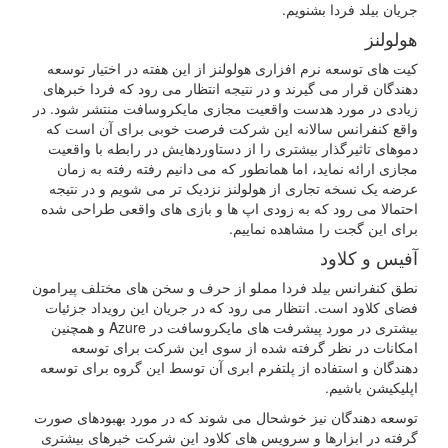
جریان بیلد فردا بشنویم.
هولولنز
کیت های توسعه نرم افزاری هولولنز از این هفته در اختیار توسعه
دهندگان قرار می گیرند و در نتیجه انتظار می رود که فردا خبرهای
زیادی در مورد هدست واقعیت مجازی مایکروسافت منتشر شود. در
واقع کنفرانس سالانه این شرکت فرصت خوبی برای آن است که
دموهای تاثیرگذار بیشتری را از دستاوردهایش در رابطه با واقعیت
مجازی ارائه نماید، اما همانطور که می دانیم رفته رفته به زمان
عرضه یک نسخه تجاری از هولولنز نزدیک تر می شویم و در نتیجه
احتمالا می رود که به زودی اپ ها و بازی های واقعی طراحی شده
برای این گجت را مشاهده نماییم.
آفیس و کلاود
نطق کنفرانس بیلد فردا مملو از حرف و سخن های مختلف پیرامون
فضای کلاود است. انتظار می رود که در جریان این رویداد جزئیات
بیشتری در مورد پیشرفت های مایکروسافت در Azure و همچنین
امکانات در نظر گرفته شده از سوی این شرکت برای توسعه
دهندگان و استفاده از پلتفرم ابری آن توسط این گروه برای توسعه
اپلیکیشن باشیم.
توسعه دهندگان نیز خوشحال می شوند که در مورد بهبودهای صورت
گرفته در ابزارها و سرویس های کلاود این شرکت خبرهای بیشتری