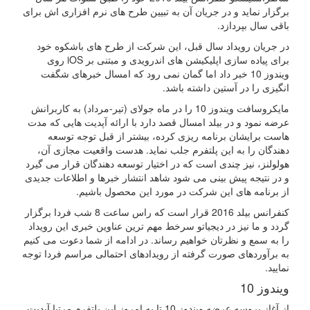
برگزار نماید و در جریان آن به تبیین طرح های نرم افزاری اش برای
باقی سال بپردازد.
در جریان رویداد سال قبل، این شرکت از طرح های باشکوه خود
برای پیاده سازی اپلیکیشن های اندرویدی و مبتنی بر iOS روی
ویندوز 10 خبر داد اما گمان نمی رود که امسال خبرهای شگفت
انگیزی را در آستین داشته باشد.
مایکروسافت ویندوز 10 را در ماه جولای (تیر-مرداد) به کاربرانش
عرضه نمود و در بیلد امسال قصد دارد با ارائه آپدیت هایی که مدت
هاست برایشان برنامه ریزی کرده، بیشتر از قبل توجه توسعه
دهندگان را به این پلتفرم جلب نماید. هدست واقعیت مجازی آن،
هولولنز، نیز چندی است که در اختیار توسعه دهندگان قرار می گیرد
و در نتیجه پیش بینی می شود شاهد انتشار خبرها و اطلاعات جدیدی
از برنامه های این شرکت در مورد این محصول باشیم.
کنفرانس بیلد 2016 قرار است که راس ساعت 8 شب فردا برگزار
گردد و ما نیز در دیجیاتو سرخط مهم ترین عناوین خبری این رویداد
را به سمع و نظرتان خواهیم رساند. در ادامه از شما دعوت می کنیم
به برآوردهای صورت گرفته از رویدادهای احتمالی مراسم فردا توجه
نمایید.
ویندوز 10
از آغاز پروسه عرضه ویندوز 10 تا به امروز این پلتفرم مرتبا آپدیت