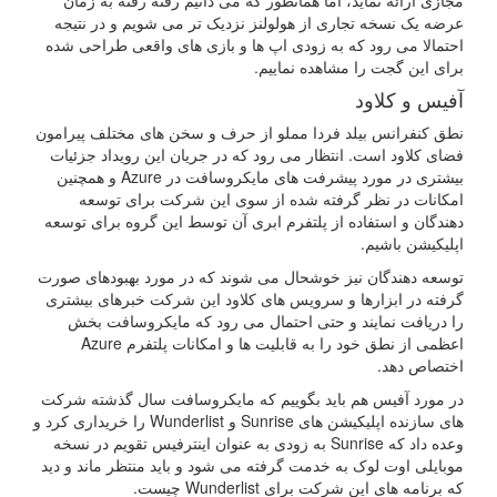
مجازی ارائه نماید، اما همانطور که می دانیم رفته رفته به زمان
عرضه یک نسخه تجاری از هولولنز نزدیک تر می شویم و در نتیجه
احتمالا می رود که به زودی اپ ها و بازی های واقعی طراحی شده
برای این گجت را مشاهده نماییم.
آفیس و کلاود
نطق کنفرانس بیلد فردا مملو از حرف و سخن های مختلف پیرامون
فضای کلاود است. انتظار می رود که در جریان این رویداد جزئیات
بیشتری در مورد پیشرفت های مایکروسافت در Azure و همچنین
امکانات در نظر گرفته شده از سوی این شرکت برای توسعه
دهندگان و استفاده از پلتفرم ابری آن توسط این گروه برای توسعه
اپلیکیشن باشیم.
توسعه دهندگان نیز خوشحال می شوند که در مورد بهبودهای صورت
گرفته در ابزارها و سرویس های کلاود این شرکت خبرهای بیشتری
را دریافت نمایند و حتی احتمال می رود که مایکروسافت بخش
اعظمی از نطق خود را به قابلیت ها و امکانات پلتفرم Azure
اختصاص دهد.
در مورد آفیس هم باید بگوییم که مایکروسافت سال گذشته شرکت
های سازنده اپلیکیشن های Sunrise و Wunderlist را خریداری کرد و
وعده داد که Sunrise به زودی به عنوان اینترفیس تقویم در نسخه
موبایلی اوت لوک به خدمت گرفته می شود و باید منتظر ماند و دید
که برنامه های این شرکت برای Wunderlist چیست.