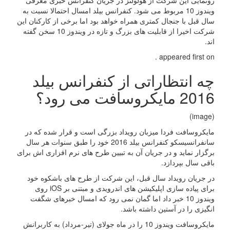
رونمایی این شرکت از هولولنز در جریان کنفرانس خبری معرفی
ویندوز 10 مربوط می شود. کنفرانس بیلد امسال احتمالا نسبت به
سال قبل با جنجال کمتری همراه خواهد بود اما برخی از کارکنان این
شرکت اخیرا از قابلیت های بزرگ و تازه در ویندوز 10 سخن گفته
اند.
appeared first on .
چه انتظاراتی از کنفرانس بیلد
2016 مایکروسافت می رود؟
(image)
مایکروسافت فردا میزبان رویداد بزرگی است و قرار شده که در
سانفرانسیسکو کنفرانس بیلد 2016 خود را طبق سنوات هر سال
برگزار نماید و در جریان آن به تبیین طرح های نرم افزاری اش برای
باقی سال بپردازد.
در جریان رویداد سال قبل، این شرکت از طرح های باشکوه خود
برای پیاده سازی اپلیکیشن های اندرویدی و مبتنی بر iOS روی
ویندوز 10 خبر داد اما گمان نمی رود که امسال خبرهای شگفت
انگیزی را در آستین داشته باشد.
مایکروسافت ویندوز 10 را در ماه جولای (تیر-مرداد) به کاربرانش