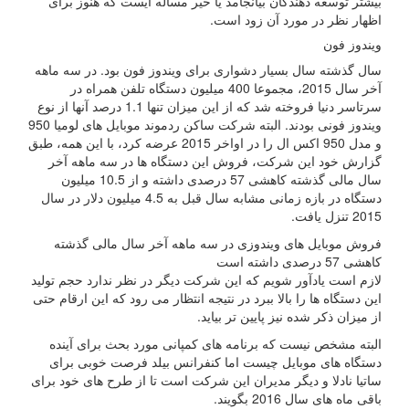
بیشتر توسعه دهندگان بیانجامد یا خیر مساله ایست که هنوز برای
اظهار نظر در مورد آن زود است.
ویندوز فون
سال گذشته سال بسیار دشواری برای ویندوز فون بود. در سه ماهه
آخر سال 2015، مجموعا 400 میلیون دستگاه تلفن همراه در
سرتاسر دنیا فروخته شد که از این میزان تنها 1.1 درصد آنها از نوع
ویندوز فونی بودند. البته شرکت ساکن ردموند موبایل های لومیا 950
و مدل 950 اکس ال را در اواخر 2015 عرضه کرد، با این همه، طبق
گزارش خود این شرکت، فروش این دستگاه ها در سه ماهه آخر
سال مالی گذشته کاهشی 57 درصدی داشته و از 10.5 میلیون
دستگاه در بازه زمانی مشابه سال قبل به 4.5 میلیون دلار در سال
2015 تنزل یافت.
فروش موبایل های ویندوزی در سه ماهه آخر سال مالی گذشته
کاهشی 57 درصدی داشته است
لازم است یادآور شویم که این شرکت دیگر در نظر ندارد حجم تولید
این دستگاه ها را بالا ببرد در نتیجه انتظار می رود که این ارقام حتی
از میزان ذکر شده نیز پایین تر بیاید.
البته مشخص نیست که برنامه های کمپانی مورد بحث برای آینده
دستگاه های موبایل چیست اما کنفرانس بیلد فرصت خوبی برای
ساتیا نادلا و دیگر مدیران این شرکت است تا از طرح های خود برای
باقی ماه های سال 2016 بگویند.