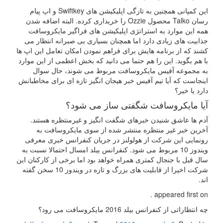
این کمپانی همچنین به تازگی اپلیکیشن های Swiftkey و اپ پیام
رسان Talko محصول Ozzie را خریداری کرده. البته اضافه شدن
همه این موارد به استراتژی اپلیکیشن های فراگیر مایکروسافت
جذابیت های زیادی دارد اما همچنان بسیاری بی صبرانه انتظار می
کشند که از برنامه هایش برای فراهم نمودن امکان تعامل این اپ ها
با هم بگوید. این را هم حتما می دانید که بخش اعظمی از این موارد
به مجموعه آفیس مایکروسافت مربوط می شوند، حال سوال
اینجاست که آیا تیم آفیس خبر هیجان انگیز تازه ای برای مخاطبانش
دارد یا خیر؟
آیا مایکروسافت شگفتی ساز می شود؟
آدم ها عاشق شنیدن خبرهای شگفت انگیز و غیرمنتظره هستند.
آخرین خبر غیر منتظره منتشر شده از سوی مایکروسافت به
رونمایی این شرکت از هولولنز در جریان کنفرانس خبری معرفی
ویندوز 10 مربوط می شود. کنفرانس بیلد امسال احتمالا نسبت به
سال قبل با جنجال کمتری همراه خواهد بود اما برخی از کارکنان این
شرکت اخیرا از قابلیت های بزرگ و تازه در ویندوز 10 سخن گفته
اند.
appeared first on .
چه انتظاراتی از کنفرانس بیلد 2016 مایکروسافت می رود؟