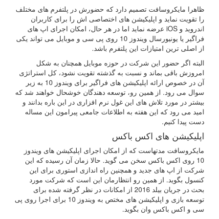
ظاهرا مایکروسافت تصمیم دارد که حضورش در پلتفرم های مختلف
را تقویت نماید و اپلیکیشن های اختصاصی اش را برای کاربران
اندروید و iOS عرضه نماید اما در هر حال، امکان اجرای اپ های
فراگیر یا یونیورسال ویندوز 10 روی پی سی و موبایل می تواند یکی
از اصلی ترین امتیازات این پلتفرم باشد.
البته اگر حضور این شرکت در حوزه موبایل همچنان به شکل
امروزش باقی بماند و نسبت به گذشته تقویت نشود، کل استراتژی
آن در خصوص ارائه اپلیکیشن های فراگیر برای ویندوز 10 به زیر
سوال می رود. از همین رو، توسعه دهندگان خوشحال خواهند شد که
بیشتر در مورد تلاش های این غول نرم افزاری در این باره بدانند و
امید می رود که این هفته به اطلاعات جامعی پیرامون این مساله
دست پیدا کنیم.
اپلیکیشن های اکس باکس
مایکروسافت مدتهاست که از امکان اجرای اپلیکیشن های ویندوز
10 روی اکس باکس سخن می گوید. حالا زمان آن رسیده که این
شرکت از اپ های جدید و همچنین راه اندازی استوری برای این
کنسول بگوید. از همین رو انتظارمان این است که شرکت مورد
بحث در جریان بیلد 2016 از امکانات در نظر گرفته شده برای
توسعه بازی و اپلیکیشن های مختص به ویندوز 10 برای اجرا روی پی
سی و اکس باکس وان بگوید.