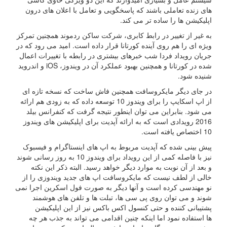
های زنده تعاملی باشند که پاسخگویی و تعامل با اعلان های درون
اپلیکیشن ها را ساده تر می کند.
به غیر از تغییر در رابط کابری، شرکت ساکن ردموند همچنین تمرکز
ویژه ای را هم روی آینده کورتانا قرار داده است. امید می رود که در
جریان رویداد فردا شب خبرهای بیشتری در رابطه با تغییرات اعمال
شده در کورتانا و همچنین بهبود عملکرد آن در ویندوز، iOS و اندروید
شنیده شود.
در جای دیگر مایکروسافت همچنین فاش ساخت که نسخه تازه ای
از اپ اسکایپ را برای ویندوز 10 توسعه داده که به زودی هم ارائه
می شود. بنابراین می توان اینطور نتیجه گرفت که کنفرانس بیلد
2016 رویدادی است که به ارائه آپدیت برای اپلیکیشن های ویندوز
10 اختصاص یافته است.
پیش بینی شده که آپدیت مربوط به اپ های اینستاگرام و فیسبوک
نیز با فاصله کمی از این رویداد برای ویندوز 10 به روز رسانی شوند
و بعد از آن نوبت به موارد دیگر خواهد رسید. البته ذکر این نکته
خالی از لطف نیست که مایکروسافت اپ های جدید ویندوزی را از
نو مهندسی کرده است و آنها دیگر به صورت فول اسکرین اجرا نمی
شوند و می توان روی پی سی ها، تبلت ها و تلفن های هوشمند
پشتیبانی کننده و حتی کنسول اکس باکس نیز از این اپلیکیشن
ها استفاده نمود اما اینکه چنین اقدامی می تواند به جذب هر چه