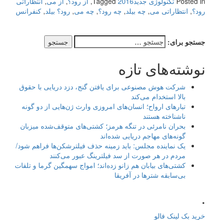
Posted in
تکنولوژی جدید
2016
Tagged
,
از رود؟
,
از می
,
انتظاراتی
رود؟
,
انتظاراتی می
,
چه بیلد
,
چه رود؟
,
چه می
,
رود؟ بیلد
,
کنفرانس
جستجو برای:
نوشته‌های تازه
شرکت هوش مصنوعی برای یافتن گنج، دزد دریایی با حقوق
بالا استخدام می‌کند
تبارهای ارواح؛ انسان‌های امروزی وارث ژن‌هایی از دو گونه
ناشناخته هستند
بحران نامرئی در تنگه هرمز؛ کشتی‌های متوقف‌شده میزبان
گونه‌های مهاجم دریایی شده‌اند
یک نماینده مجلس: باید زمینه حذف فیلترشکن‌ها فراهم شود/
مردم در هر صورت از سد فیلترینگ عبور می‌کنند
کشتی‌های بیابان هم زانو زده‌اند؛ امواج سهمگین گرما و تلفات
بی‌سابقه شترها در آفریقا
.
خرید بک لینک فالو