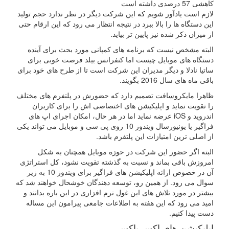
کاهشی 57 درصدی داشته است
لازم است یادآور شویم که این شرکت دیگر در نظر ندارد حجم تولید
این دستگاه ها را بالا ببرد در نتیجه انتظار می رود که این ارقام حتی
از میزان ذکر شده نیز پایین تر بیاید.
البته مشخص نیست که برنامه های کمپانی مورد بحث برای آینده
دستگاه های موبایل چیست اما کنفرانس بیلد فرصت خوبی برای
ساتیا نادلا و دیگر مدیران این شرکت است تا از طرح های خود برای
باقی ماه های سال 2016 بگویند.
ظاهرا مایکروسافت تصمیم دارد که حضورش در پلتفرم های مختلف
را تقویت نماید و اپلیکیشن های اختصاصی اش را برای کاربران
اندروید و iOS عرضه نماید اما در هر حال، امکان اجرای اپ های
فراگیر یا یونیورسال ویندوز 10 روی پی سی و موبایل می تواند یکی
از اصلی ترین امتیازات این پلتفرم باشد.
البته اگر حضور این شرکت در حوزه موبایل همچنان به شکل
امروزش باقی بماند و نسبت به گذشته تقویت نشود، کل استراتژی
آن در خصوص ارائه اپلیکیشن های فراگیر برای ویندوز 10 به زیر
سوال می رود. از همین رو، توسعه دهندگان خوشحال خواهند شد که
بیشتر در مورد تلاش های این غول نرم افزاری در این باره بدانند و
امید می رود که این هفته به اطلاعات جامعی پیرامون این مساله
دست پیدا کنیم.
اپلیکیشن های اکس باکس