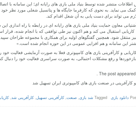
اطلاعات منتشر شده توسط بنیاد ملی بازی های رایانه ای؛ این سامانه با اتص
ک می نماید. به نحوی که کارفرما جایگاه ها و پتانسیل شغلی مورد نظر خود ر
زم می تواند برای دست یابی به آن شغل اقدام کند.
شتیانی معاون حمایت بنیاد ملی بازی های رایانه ای در رابطه با راه اندازی 
کاریابی استقبال می کند و هم اکنون نیز طی توافقی که با انجام شده، قرار ا
یز منتقل شود. همچنین گفتگوهای اولیه برای همکاری با مجموعه طراحان سپید ب
شتر این سامانه و هم افزایی عمومی در این حوزه انجام شده است.»
اریابی و کارآفرینی بازی های کامپیوتری فعلا به صورت آزمایشی فعالیت خود را ت
ازخوردها و رفع مشکلات احتمالی، به صورت سراسری فعالیت خود را دنبال کند. 
The post appeared fi
و کارآفرینی در صنعت بازی های کامپیوتری ایران تسهیل شد
Pos
دانلود بازی
Tagged
شد بازی
,
صنعت
,
کارآفرینی تسهیل
,
کارآفرینی شد
,
کاریاب