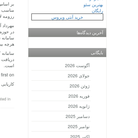
بر اساس 
بهترین سئو
مناسب کم
رایگان
رزومه لا
خرید آنتی ویروس
مهرداد آ
در حوزه 
آخرین دیدگاه‌ها
سامانه ن
هرچه بی
بایگانی
سامانه ک
دریافت ب
آگوست 2026
است.
rst on .
جولای 2026
کاریابی 
ژوئن 2026
فوریه 2026
ted in
ژانویه 2026
دسامبر 2025
نوامبر 2025
اکتبر 2025