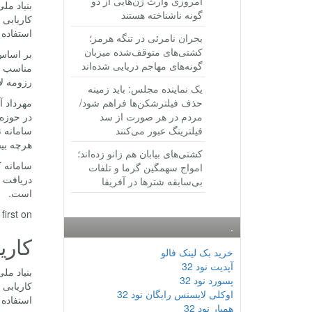
امروزی وارث ژن‌هایی از دو
بنیاد مل
گونه ناشناخته هستند
کاریابی 
استفاده 
بحران نامرئی در تنگه هرمز؛
کشتی‌های متوقف‌شده میزبان
بر اساس 
گونه‌های مهاجم دریایی شده‌اند
مناسب کم
رزومه لا
یک نماینده مجلس: باید زمینه
حذف فیلترشکن‌ها فراهم شود/
مهرداد آ
مردم در هر صورت از سد
در حوزه 
فیلترینگ عبور می‌کنند
سامانه ن
هرچه بی
کشتی‌های بیابان هم زانو زده‌اند؛
سامانه ک
امواج سهمگین گرما و تلفات
دریافت ب
بی‌سابقه شترها در آفریقا
است.
rst on .
.
کاری
خرید بک لینک فالو
آپدیت نود 32
بنیاد مل
پسورد نود 32
کاریابی 
اوکلی لایسنس رایگان نود 32
استفاده 
همیار نود 32