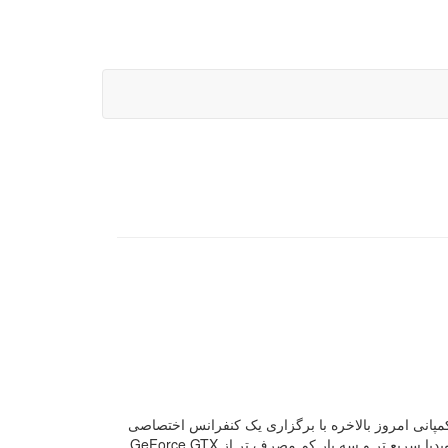
 کمپانی امروز بالاخره با برگزاری یک کنفرانس اختصاصی
به طور رسمی از گرافیک های سری 1000 خود رونمایی کرد. جدیدترین گرافیک های انویدیا سریع تر و سه بار کم مصرف تر از GeForce GTX