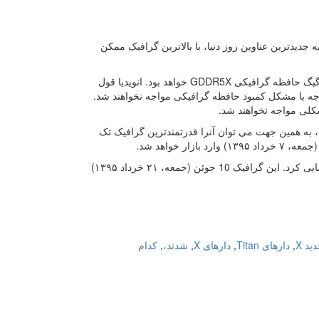
بالای GeForce GTX 1080 به PC گیمرها اجازه تجربه جدیدترین عناوین روز دنیا، با بالاترین گرافیک ممکن
به گزارش و به نقل از GTX 1080 ، دارای یک تراشه 16 نانومتری از نوع FinFET با 8 گیگ حافظه گرافیکی GDDR5X خواهد بود. انویدیا قول
 وجه با مشکل کمبود حافظه گرافیکی مواجه نخواهند شد.
شکلی مواجه نخواهند شد.
ر حالت SLI و حتی یک Titan X نیز سریع تر است، به همین جهت می توان آنرا قدرتمندترین گرافیک تک
در جریان این رویداد انویدیا از گرافیک GTX 1070 با حافظه استاندارد GDDR5 نیز رونمایی کرد. این گرافیک 10 جوئن (جمعه، ۲۱ خرداد ۱۳۹۵)
ید X
,
دارهای Titan
,
دارهای X
,
شدند،
,
کدام