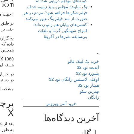
گونه‌های مهاجم دریایی شده‌اند
980 Ti و GeForce GTX TITAN X خواهند بود.
یک نماینده مجلس: باید زمینه حذف
فیلترشکن‌ها فراهم شود/ مردم در هر
<جهت مشا
صورت از سد فیلترینگ عبور می‌کنند
کشتی‌های بیابان هم زانو زده‌اند؛
حتی بر ر
امواج سهمگین گرما و تلفات
بی‌سابقه شترها در آفریقا
داده که 
.
همچنین ت
خرید بک لینک فالو
هسته ای ساخته شده تا 
آپدیت نود 32
پسورد نود 32
اوکلی لایسنس رایگان نود 32
در دستر
همیار نود 32
مشخصات فنی 
بهترین سئو
رایگان
خرید آنتی ویروس
X
آخرین دیدگاه‌ها
بعد از ش
بایگانی