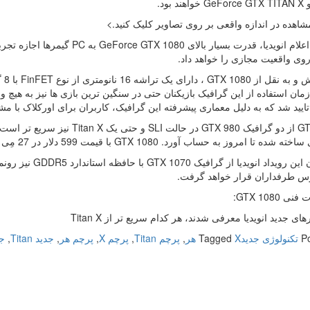
هده در اندازه واقعی بر روی تصاویر کلیک کنید.>
بر طبق اعلام انویدیا، قدرت بسیار 
وی واقعیت مجازی را خواهد داد.
زمان استفاده از این گرافیک بازیکنان حتی در سنگین ترین بازی ها نیز به هیچ
ایید شد که به دلیل معماری پیشرفته این گرافیک، کاربران برای اورکلاک با م
GTX 1080 از دو گرافیک GTX 980 د
امروز به حساب آورد. GTX 1080 با قیمت 599 دلار در 27 مِی (جمعه، ۷ خرداد ۱۳۹۵) وارد بازار خواهد شد.
س طرفداران قرار خواهد گرفت.
GTX 1080:
ای جدید انویدیا معرفی شدند، هر کدام سریع تر از Titan X
P
تکنولوژی جدید
X هر
Tagged
,
پرچم Titan
,
پرچم X
,
پرچم هر
,
جدید Titan
,
جد