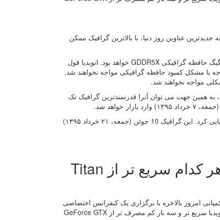
بالای GeForce GTX 1080 به PC گیمرها اجازه تجربه جدیدترین عناوین روز دنیا، با بالاترین گرافیک ممکن
به گزارش و به نقل از GTX 1080 ، دارای یک تراشه 16 نانومتری از نوع FinFET با 8 گیگ حافظه گرافیکی GDDR5X خواهد بود. انویدیا قول
 وجه با مشکل کمبود حافظه گرافیکی مواجه نخواهند شد.
شکلی مواجه نخواهند شد.
ر حالت SLI و حتی یک Titan X نیز سریع تر است، به همین جهت می توان آنرا قدرتمندترین گرافیک تک
در جریان این رویداد انویدیا از گرافیک GTX 1070 با حافظه استاندارد GDDR5 نیز رونمایی کرد. این گرافیک 10 جوئن (جمعه، ۲۱ خرداد ۱۳۹۵)
پرچم دارهای جدید انویدیا معرفی شدند، هر کدام سریع تر از Titan
 کمپانی امروز بالاخره با برگزاری یک کنفرانس اختصاصی
به طور رسمی از گرافیک های سری 1000 خود رونمایی کرد. جدیدترین گرافیک های انویدیا سریع تر و سه بار کم مصرف تر از GeForce GTX