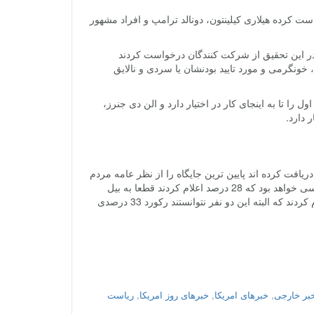
رد بزرگسال ساکن آمریکا درخواست کرده هیلاری کیلینتون، دونالد ترامپ و افراد مشهور
ر این تحقیق از شرکت کنندگان درخواست کردند
ونگرمی و مورد تایید بودنشان یا سردی و نالایق
 را تا به اینجای کار در اختیار دارد و الن دی جنرز،
 دارد.
ریافت کرده اند پایین ترین جایگاه را از نظر عامه مردم
این کشور دارند. در این تحقیق همچنین از شرکت کنندگان سوال شد رای شان به چه کسی خواهد بود که 28 درصد اعلام کردند قطعا به بیل
گیتس رای می دهند و 28 درصد دیگر ترامپ را به عنوان رئیس جمهور منتخب خود اعلام کردند که البته این دو نفر نتوانستند رکورد 33 درصدی
بر خارجی
,
خبرهای امریکا
,
خبرهای روز امریکا
,
ریاست