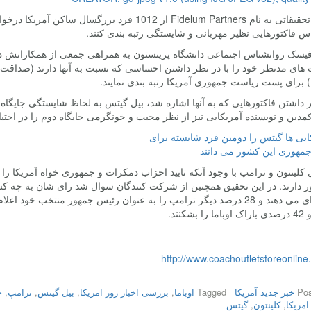
شرکتی تحقیقاتی به نام Fidelum Partners از 1012 ف
س فاکتورهایی نظیر مهربانی و شایستگی رتبه بندی کنند.
یسک روانشناس اجتماعی دانشگاه پرینستون به همراهی جمعی از همکارانش د
ی مدنظر خود را با در نظر داشتن احساسی که نسبت به آنها دارند (صداقت، خ
 برای پست ریاست جمهوری آمریکا رتبه بندی نمایند.
ر داشتن فاکتورهایی که به آنها اشاره شد، بیل گیتس به لحاظ شایستگی جایگاه اول
کمدین و نویسنده آمریکایی نیز از نظر محبت و خونگرمی جایگاه دوم را در اختیار
 کلینتون و ترامپ با وجود آنکه تایید احزاب دمکرات و جمهوری خواه آمریکا را د
بشکنند.
http://www.coachoutletstoreonline
Pos
خبر جدید آمریکا
Tagged
اوباما
,
بررسی اخبار روز امریکا
,
بیل گیتس
,
ترامپ
,
خ
مریکا
,
کلینتون
,
گیتس