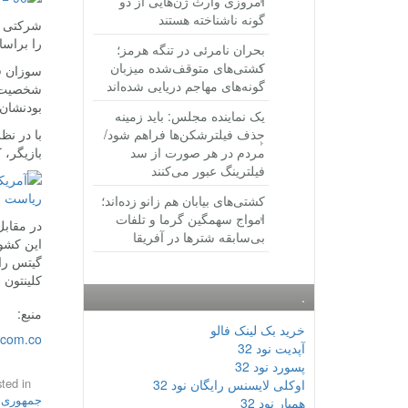
امروزی وارث ژن‌هایی از دو
گونه ناشناخته هستند
را براسا
بحران نامرئی در تنگه هرمز؛
کشتی‌های متوقف‌شده میزبان
سوزان ف
گونه‌های مهاجم دریایی شده‌اند
شخصیت ها
بودنشان)
یک نماینده مجلس: باید زمینه
حذف فیلترشکن‌ها فراهم شود/
با در نظ
مردم در هر صورت از سد
بازیگر، 
فیلترینگ عبور می‌کنند
کشتی‌های بیابان هم زانو زده‌اند؛
امواج سهمگین گرما و تلفات
در مقابل
بی‌سابقه شترها در آفریقا
کلینتون و 42 درصدی باراک اوباما را 
.
منبع:
خرید بک لینک فالو
.com.co
آپدیت نود 32
پسورد نود 32
ted in
اوکلی لایسنس رایگان نود 32
جمهوری ا
همیار نود 32