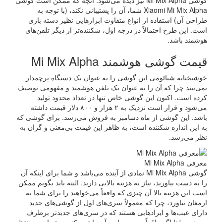
Xiaomi Mi Mix Alpha شما، آن را پشتیبانی نکند، (با توجه به
طراحی آن) استفاده از انواع متفاوت ابزار‌هایی نظیر دسته بازی
است. این طرح احتمالاً در درجه اول، شکننده‌تر از دیگر تلفن‌های
هوشمند باشد.
قیمت گوشی هوشمند Mi Mix Alpha
خوشبختانه شیائومی این گوشی را به عنوان یک دستگاه پرچمدار
نمی‌بیند چرا که آن را به عنوان یک تلفن هوشمند و مفهومی توصیف
کرده است. اکنون این گوشی خاص تنها در تعداد محدود تولید
می‌شود و قرار است نزدیک به ۲ هزار و ۸۰۰ دلار قیمت داشته
باشد. این گوشی از ماه دسامبر به فروش می‌رسد. برای گوشی که
به این اندازه شکننده است، به ظاهر این قیمت بی‌معنی و گران به
نظر می‌رسد.
معرفی Mi Mix Alpha
گوشی Mi Mix Alpha نمادی از آینده می‌باشد و شما برای اینکه آن
را به دست بیاورید، نیاز به هزینه بالایی دارید. البته باید بگویم ممکن
است این هزینه بالا آن چیزی که واقعاً می‌خواهید را برای شما به
ارمغان نیاورد، چرا که معمولاً سری‌های اول از گوشی‌های جدید
دارای عیب‌ها و ایرادهایی هستند که در سری‌های جدیدتر برطرف
می‌شود. لذا اگر واقعاً دوست دارید آن را تهیه کنید، بهتر است منتظر