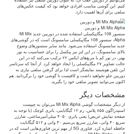
کنیم. این گوشی مناسب افرادی خواهد بود که کیفیت عکس‌های
سلفی برای آن‌ها اهمیت دارد.
Mi Mix Alpha و دوربین
سنسور 108 مگاپیکسلی استفاده شده در دوربین جدید Mi Mix
Alpha، سنسور 108 مگاپیکسلی سامسونگ است که در گوشی‌های
جدید سامسونگ استفاده می‌شود. مانند سایر سنسورهای وضوح
بالای سامسونگ، در این لنز نیز پیکسل را برای حساسیت به نور
بهتر، در نور کم با مربع‌های ایکس ۲۲ ترکیب می‌کنند که در این
حالت تصاویر ۲۷ مگاپیکسلی را ایجاد خواهد کرد. از آنجا که سرتاسر
این تلفن هوشمند نمایشگر است لذا برای گرفتن سلفی نیازی به
دوربین جلو نخواهید داشت و کافیست تا گوشی خود را برگردانید. هم
اکنون می‌توانید تصویر سلفی خود را بگیرید.
مشخصات دیگر
از دیگر مشخصات گوشی Mi Mix Alpha می‌توان به چیپست
اسنپدراگون ۸۵۵ پلاس، رم ۱۲ گیگابایتی، باتری کوچک (با توجه به
صفحه نمایش عریض) یعنی باتری ۴۰۵۰ میلی‌آمپرساعتی، شارژر
سریع ۴۰ واتی، شارژر سریع بی‌سیم ۴۰ واتی و ۵۱۲ گیگابایت
حافظه اشاره کرد. فناوری 5G از مهم ترین فناوری‌هایی است که در
گوشی Mi Mix Alpha نیز دیده می‌شود. آنچه که ممکن است گوشی