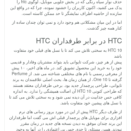
حذف نوار سیاه رنگی که در بخش جلویی موبایل، لوگوی htc را
یدک می کشید، اکنون کاربران را خشنود نموده، چرا که در واقع این
سازنده از حاشیه اطراف نمایشگر تا حد ممکن کاسته است.
اما در این میان مشکلاتی هم وجود دارد و نمی توان چندان ساده از
کنار همه چیز گذشت.
HTC در برابر طرفداران HTC
HTC 10 به سختی تلاش می کند تا با نسل های قبلی خود متفاوت
باشد
پیش از هر چیز، شرکت تایوانی باید بتواند مشتریان وفادار و قدیمی
خود را به خرید این محصول تشویق کند. در ماه های اخیر، ۱۰ پیش
از معرفی رسمی با نام های مختلفی شناخته می شد. از Perfume
گرفته تا One 10، از همان زمان ها، بحث اصلی علاقمندان به برند
تایوانی، طراحی پرچمدار جدید بود. برخی طرفداران معتقد هستند
که طراحی کنونی HTC 10 آن اصالت همیشگی را ندارد. به اندازه
کافی حس جذابیت در آن دیده نمی شود و به سختی تلاش می کند تا
با نسل های پیشین خود متفاوت باشد.
از طرف دیگر HTC پیش از این در مورد بروز رسانی های نرم
افزاری برای موبایل های پرچمدار قبلی اش می گفت اما طرفداران
این برند چندان موفق به دیدن نسخه های جدید در زمان مقرر
نبودند. همین مسئله، تا حدی حس بی اعتمادی را در آنها به وجود