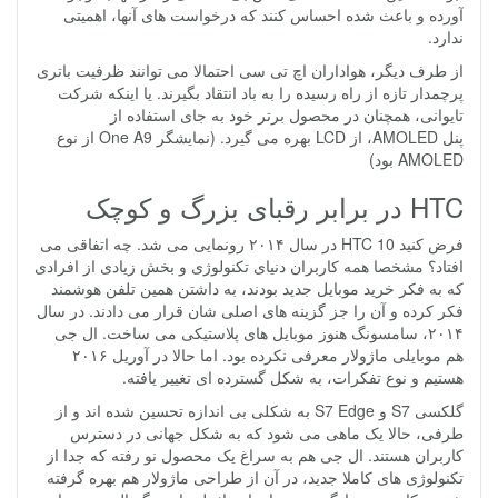
آورده و باعث شده احساس کنند که درخواست های آنها، اهمیتی
ندارد.
از طرف دیگر، هواداران اچ تی سی احتمالا می توانند ظرفیت باتری
پرچمدار تازه از راه رسیده را به باد انتقاد بگیرند. یا اینکه شرکت
تایوانی، همچنان در محصول برتر خود به جای استفاده از
پنل AMOLED، از LCD بهره می گیرد. (نمایشگر One A9 از نوع
AMOLED بود)
HTC در برابر رقبای بزرگ و کوچک
فرض کنید HTC 10 در سال ۲۰۱۴ رونمایی می شد. چه اتفاقی می
افتاد؟ مشخصا همه کاربران دنیای تکنولوژی و بخش زیادی از افرادی
که به فکر خرید موبایل جدید بودند، به داشتن همین تلفن هوشمند
فکر کرده و آن را جز گزینه های اصلی شان قرار می دادند. در سال
۲۰۱۴، سامسونگ هنوز موبایل های پلاستیکی می ساخت. ال جی
هم موبایلی ماژولار معرفی نکرده بود. اما حالا در آوریل ۲۰۱۶
هستیم و نوع تفکرات، به شکل گسترده ای تغییر یافته.
گلکسی S7 و S7 Edge به شکلی بی اندازه تحسین شده اند و از
طرفی، حالا یک ماهی می شود که به شکل جهانی در دسترس
کاربران هستند. ال جی هم به سراغ یک محصول نو رفته که جدا از
تکنولوژی های کاملا جدید، در آن از طراحی ماژولار هم بهره گرفته