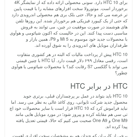
برای HTC 10 دارد. سونی محصولی ارائه داده که از نمایشگر 4K
برخوردار است. موتورولا سخت افزارهای مشابه را با قیمت پایین
تر عرضه می کند و حالا، حتی بلک بری هم محصولی اندرویدی دارد
که حتی از یک کیبورد فیزیکی هم برخوردار شده. این روزها تلفن
های هوشمند در صورت موفقیت در چین، می توانند به فروش
مناسبی دست پیدا کنند. این در حالیست که اکنون شیائومی و هوآوی
با محصولات جدید خود موسوم به Mi 5 و P9، همین بازار و
طرفداران موبایل های اندرویدی را به شوق آورده اند.
HTC 10 پیش از پرداخت مالیات که البته در هر کشوری متفاوت
است، رقمی معادل ۶۹۹ دلار قیمت دارد. آیا HTC با چنین قیمتی
می تواند با گلکسی S7 رقابت کند؟ با محصولات شیائومی یا هوآوی
چطور؟
HTC در برابر HTC
HTC 10 باید بتواند در عمل بر پرچمداران قبلی، برتری جوید
محصول جدید شرکت تایوانی، روی کاغذ عالی به نظر می رسد. اما
نباید فراموش کرد که HTC 10 قرار است با سایر محصولات خود اچ
تی سی هم مقابله کرده و پیروز شود؛ در مورد موبایل هایی مانند
One M9 و One A9 صحبت می کنیم که حالا، قیمتی تعدیل یافته
پیدا کرده اند.
برخی از کاربران که چندان هم به مشخصات سخت افزاری اهمیت