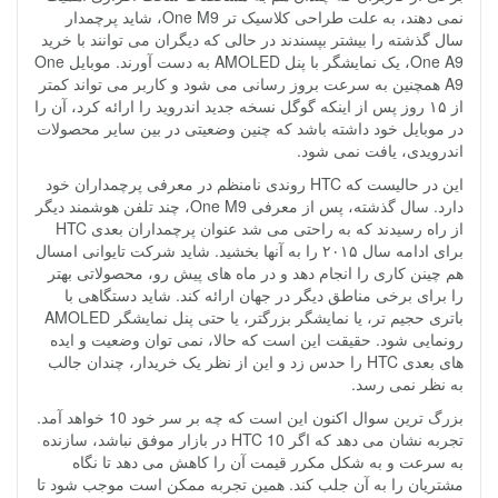
نمی دهند، به علت طراحی کلاسیک تر One M9، شاید پرچمدار
سال گذشته را بیشتر بپسندند در حالی که دیگران می توانند با خرید
One A9، یک نمایشگر با پنل AMOLED به دست آورند. موبایل One
A9 همچنین به سرعت بروز رسانی می شود و کاربر می تواند کمتر
از ۱۵ روز پس از اینکه گوگل نسخه جدید اندروید را ارائه کرد، آن را
در موبایل خود داشته باشد که چنین وضعیتی در بین سایر محصولات
اندرویدی، یافت نمی شود.
این در حالیست که HTC روندی نامنظم در معرفی پرچمداران خود
دارد. سال گذشته، پس از معرفی One M9، چند تلفن هوشمند دیگر
از راه رسیدند که به راحتی می شد عنوان پرچمداران بعدی HTC
برای ادامه سال ۲۰۱۵ را به آنها بخشید. شاید شرکت تایوانی امسال
هم چینن کاری را انجام دهد و در ماه های پیش رو، محصولاتی بهتر
را برای برخی مناطق دیگر در جهان ارائه کند. شاید دستگاهی با
باتری حجیم تر، یا نمایشگر بزرگتر، یا حتی پنل نمایشگر AMOLED
رونمایی شود. حقیقت این است که حالا، نمی توان وضعیت و ایده
های بعدی HTC را حدس زد و این از نظر یک خریدار، چندان جالب
به نظر نمی رسد.
بزرگ ترین سوال اکنون این است که چه بر سر خود 10 خواهد آمد.
تجربه نشان می دهد که اگر HTC 10 در بازار موفق نباشد، سازنده
به سرعت و به شکل مکرر قیمت آن را کاهش می دهد تا نگاه
مشتریان را به آن جلب کند. همین تجربه ممکن است موجب شود تا