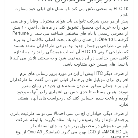
HTC 10 به سختی تلاش می کند تا با نسل های قبلی خود متفاوت
باشد
پیش از هر چیز، شرکت تایوانی باید بتواند مشتریان وفادار و قدیمی
خود را به خرید این محصول تشویق کند. در ماه های اخیر، ۱۰ پیش
از معرفی رسمی با نام های مختلفی شناخته می شد. از Perfume
گرفته تا One 10، از همان زمان ها، بحث اصلی علاقمندان به برند
تایوانی، طراحی پرچمدار جدید بود. برخی طرفداران معتقد هستند
که طراحی کنونی HTC 10 آن اصالت همیشگی را ندارد. به اندازه
کافی حس جذابیت در آن دیده نمی شود و به سختی تلاش می کند تا
با نسل های پیشین خود متفاوت باشد.
از طرف دیگر HTC پیش از این در مورد بروز رسانی های نرم
افزاری برای موبایل های پرچمدار قبلی اش می گفت اما طرفداران
این برند چندان موفق به دیدن نسخه های جدید در زمان مقرر
نبودند. همین مسئله، تا حدی حس بی اعتمادی را در آنها به وجود
آورده و باعث شده احساس کنند که درخواست های آنها، اهمیتی
ندارد.
از طرف دیگر، هواداران اچ تی سی احتمالا می توانند ظرفیت باتری
پرچمدار تازه از راه رسیده را به باد انتقاد بگیرند. یا اینکه شرکت
تایوانی، همچنان در محصول برتر خود به جای استفاده از
پنل AMOLED، از LCD بهره می گیرد. (نمایشگر One A9 از نوع
AMOLED بود)