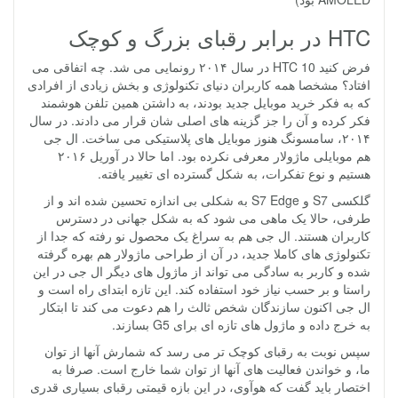
HTC در برابر رقبای بزرگ و کوچک
فرض کنید HTC 10 در سال ۲۰۱۴ رونمایی می شد. چه اتفاقی می
افتاد؟ مشخصا همه کاربران دنیای تکنولوژی و بخش زیادی از افرادی
که به فکر خرید موبایل جدید بودند، به داشتن همین تلفن هوشمند
فکر کرده و آن را جز گزینه های اصلی شان قرار می دادند. در سال
۲۰۱۴، سامسونگ هنوز موبایل های پلاستیکی می ساخت. ال جی
هم موبایلی ماژولار معرفی نکرده بود. اما حالا در آوریل ۲۰۱۶
هستیم و نوع تفکرات، به شکل گسترده ای تغییر یافته.
گلکسی S7 و S7 Edge به شکلی بی اندازه تحسین شده اند و از
طرفی، حالا یک ماهی می شود که به شکل جهانی در دسترس
کاربران هستند. ال جی هم به سراغ یک محصول نو رفته که جدا از
تکنولوژی های کاملا جدید، در آن از طراحی ماژولار هم بهره گرفته
شده و کاربر به سادگی می تواند از ماژول های دیگر ال جی در این
راستا و بر حسب نیاز خود استفاده کند. این تازه ابتدای راه است و
ال جی اکنون سازندگان شخص ثالث را هم دعوت می کند تا ابتکار
به خرج داده و ماژول های تازه ای برای G5 بسازند.
سپس نوبت به رقبای کوچک تر می رسد که شمارش آنها از توان
ما، و خواندن فعالیت های آنها از توان شما خارج است. صرفا به
اختصار باید گفت که هوآوی، در این بازه قیمتی رقبای بسیاری قدری