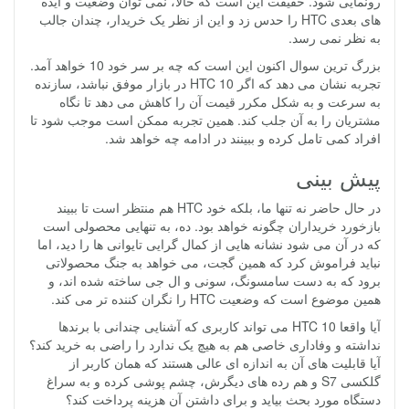
رونمایی شود. حقیقت این است که حالا، نمی توان وضعیت و ایده
های بعدی HTC را حدس زد و این از نظر یک خریدار، چندان جالب
به نظر نمی رسد.
بزرگ ترین سوال اکنون این است که چه بر سر خود 10 خواهد آمد.
تجربه نشان می دهد که اگر HTC 10 در بازار موفق نباشد، سازنده
به سرعت و به شکل مکرر قیمت آن را کاهش می دهد تا نگاه
مشتریان را به آن جلب کند. همین تجربه ممکن است موجب شود تا
افراد کمی تامل کرده و ببینند در ادامه چه خواهد شد.
پیش بینی
در حال حاضر نه تنها ما، بلکه خود HTC هم منتظر است تا ببیند
بازخورد خریداران چگونه خواهد بود. ده، به تنهایی محصولی است
که در آن می شود نشانه هایی از کمال گرایی تایوانی ها را دید، اما
نباید فراموش کرد که همین گجت، می خواهد به جنگ محصولاتی
برود که به دست سامسونگ، سونی و ال جی ساخته شده اند، و
همین موضوع است که وضعیت HTC را نگران کننده تر می کند.
آیا واقعا HTC 10 می تواند کاربری که آشنایی چندانی با برندها
نداشته و وفاداری خاصی هم به هیچ یک ندارد را راضی به خرید کند؟
آیا قابلیت های آن به اندازه ای عالی هستند که همان کاربر از
گلکسی S7 و هم رده های دیگرش، چشم پوشی کرده و به سراغ
دستگاه مورد بحث بیاید و برای داشتن آن هزینه پرداخت کند؟