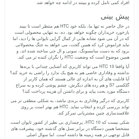
افراد کمی تامل کرده و ببینند در ادامه چه خواهد شد.
پیش بینی
در حال حاضر نه تنها ما، بلکه خود HTC هم منتظر است تا ببیند
بازخورد خریداران چگونه خواهد بود. ده، به تنهایی محصولی است
که در آن می شود نشانه هایی از کمال گرایی تایوانی ها را دید، اما
نباید فراموش کرد که همین گجت، می خواهد به جنگ محصولاتی
برود که به دست سامسونگ، سونی و ال جی ساخته شده اند، و
همین موضوع است که وضعیت HTC را نگران کننده تر می کند.
آیا واقعا HTC 10 می تواند کاربری که آشنایی چندانی با برندها
نداشته و وفاداری خاصی هم به هیچ یک ندارد را راضی به خرید کند؟
آیا قابلیت های آن به اندازه ای عالی هستند که همان کاربر از
گلکسی S7 و هم رده های دیگرش، چشم پوشی کرده و به سراغ
دستگاه مورد بحث بیاید و برای داشتن آن هزینه پرداخت کند؟
کاربری که درگیر وفاداری به برندی نباشد، به شکلی منطقی تر می
تواند بررسی کرده و انتخاب نماید. HTC هم بهتر است بر روی
علاقمندسازی چنین مشتریانی تمرکز کند.
شکی نیست که HTC 10، پرچمداری بی نظیر از کشور تایوان است.
مشخصا همین دستگاه در برابر نسل های گذشته خود، پیشرفت های
قابل توجهی در همه زمینه ها داشته است. اما سوال اصلی