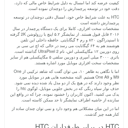
کیفیت عرضه کند اما امسال به دلیل شرایط خاص مالی که دارد،
دقت خود در توسعه پرچمدارش را دوچندان نموده است.
HTC به علت شرایط خاص خود، امسال دقتی دوچندان در توسعه
پرچمدارش داشته است
مشخصات سخت افزاری، کاملا برای یک دستگاه پرچمدار در سال
۲۰۱۶ قابل قبول هستند. از نمایشگر ۵.۲ اینچ با رزولوشن 2K گرفته
تا اسنپدراگون ۸۲۰ و رم ۴ گیگابایتی. حافظه داخلی این تلفن
هوشمند هم به ۶۴ گیگابایت می رسد در حالی که اچ تی سی بر
روی دوربین ۱۲ مگاپیکسلی اش، نام UltraPixel 2 گذاشته است.
باتری ۳۰۰۰ میلی آمپری و دوربین سلفی ۵ مگاپیکسلی هم از سایر
مشخصات سخت افزاری موبایل مورد اشاره هستند.
اما با نگاهی به ظاهر ۱۰، می توان گفت که شاهد ترکیبی از One
M9 و One A9 هستیم. البته مشخصه هایی هم در موبایل مورد
نظر وجود دارند که در هیچ یک از دو مدل یاد شده دیده نمی شود.
حذف نوار سیاه رنگی که در بخش جلویی موبایل، لوگوی htc را
یدک می کشید، اکنون کاربران را خشنود نموده، چرا که در واقع این
سازنده از حاشیه اطراف نمایشگر تا حد ممکن کاسته است.
اما در این میان مشکلاتی هم وجود دارد و نمی توان چندان ساده از
کنار همه چیز گذشت.
HTC در برابر طرفداران HTC