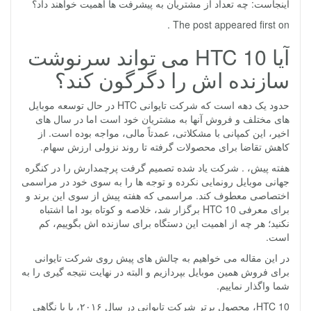
اینجاست: چه تعداد از مشتریان به پیشرفت ها اهمیت خواهند داد؟
The post appeared first on .
آیا HTC 10 می تواند سرنوشت
سازنده اش را دگرگون کند؟
حدود یک دهه است که شرکت تایوانی HTC در حال توسعه موبایل
های مختلف و فروش آنها به مشتریان خود است اما در سال های
اخیر، این کمپانی با مشکلاتی، عمدتاً مالی، مواجه بوده است. از
کاهش تقاضا برای محصولات گرفته تا روند نزولی ارزش سهام.
هفته پیش، . شرکت یاد شده تصمیم گرفت پرچمدارش را در کنگره
جهانی موبایل رونمایی نکرده و توجه ها را به سوی خود در مراسمی
اختصاصی معطوف کند. مراسمی که هفته پیش از سوی این برند و
برای معرفی HTC 10 برگزار شد، خلاصه و کوتاه بود اما اشتباه
نکنید؛ هر چه از اهمیت این دستگاه برای سازنده اش بگوییم، کم
است.
در این مقاله می خواهیم به چالش های پیش روی شرکت تایوانی
برای فروش همین موبایل بپردازیم و البته در نهایت نتیجه گیری را به
شما واگذار نماییم.
HTC 10، محصول برتر شرکت تایوانی در سال ۲۰۱۶، یا با نگاهی