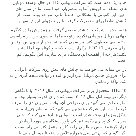
حدود یک دهه است که شرکت تایوانی HTC در حال توسعه موبایل
های مختلف و فروش آنها به مشتریان خود است اما در سال های
اخیر، این کمپانی با مشکلاتی، عمدتاً مالی، مواجه بوده است. از
کاهش تقاضا برای محصولات گرفته تا روند نزولی ارزش سهام.
هفته پیش، . شرکت یاد شده تصمیم گرفت پرچمدارش را در کنگره
جهانی موبایل رونمایی نکرده و توجه ها را به سوی خود در مراسمی
اختصاصی معطوف کند. مراسمی که هفته پیش از سوی این برند و
برای معرفی HTC 10 برگزار شد، خلاصه و کوتاه بود اما اشتباه
نکنید؛ هر چه از اهمیت این دستگاه برای سازنده اش بگوییم، کم
است.
در این مقاله می خواهیم به چالش های پیش روی شرکت تایوانی
برای فروش همین موبایل بپردازیم و البته در نهایت نتیجه گیری را به
شما واگذار نماییم.
HTC 10، محصول برتر شرکت تایوانی در سال ۲۰۱۶، یا با نگاهی
دیگر، در نیمه اول سال ۲۰۱۶ است که دارای قدرت بسیار بوده و
سازنده اش می گوید برای طراحی آن، وقت بسیار زیادی را صرف
کرده است. این شرکت همچنین می گوید که به تمام جزییات، به
شکل ویژه ای توجه شده است. تایوانی ها ادعا می کنند که حتی
میزان کلیک پذیری دکمه فیزیکی پاور دستگاه هم مورد آزمایش
قرار گرفته تا حس مطلوبی را به کاربر منتقل کند. بی راه نیست
اگر بگوییم که اچ تی سی همواره تلاش داشته تا موبایل هایی با