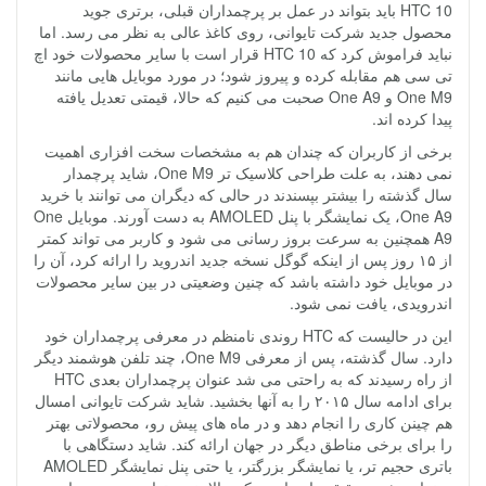
HTC 10 باید بتواند در عمل بر پرچمداران قبلی، برتری جوید
محصول جدید شرکت تایوانی، روی کاغذ عالی به نظر می رسد. اما
نباید فراموش کرد که HTC 10 قرار است با سایر محصولات خود اچ
تی سی هم مقابله کرده و پیروز شود؛ در مورد موبایل هایی مانند
One M9 و One A9 صحبت می کنیم که حالا، قیمتی تعدیل یافته
پیدا کرده اند.
برخی از کاربران که چندان هم به مشخصات سخت افزاری اهمیت
نمی دهند، به علت طراحی کلاسیک تر One M9، شاید پرچمدار
سال گذشته را بیشتر بپسندند در حالی که دیگران می توانند با خرید
One A9، یک نمایشگر با پنل AMOLED به دست آورند. موبایل One
A9 همچنین به سرعت بروز رسانی می شود و کاربر می تواند کمتر
از ۱۵ روز پس از اینکه گوگل نسخه جدید اندروید را ارائه کرد، آن را
در موبایل خود داشته باشد که چنین وضعیتی در بین سایر محصولات
اندرویدی، یافت نمی شود.
این در حالیست که HTC روندی نامنظم در معرفی پرچمداران خود
دارد. سال گذشته، پس از معرفی One M9، چند تلفن هوشمند دیگر
از راه رسیدند که به راحتی می شد عنوان پرچمداران بعدی HTC
برای ادامه سال ۲۰۱۵ را به آنها بخشید. شاید شرکت تایوانی امسال
هم چینن کاری را انجام دهد و در ماه های پیش رو، محصولاتی بهتر
را برای برخی مناطق دیگر در جهان ارائه کند. شاید دستگاهی با
باتری حجیم تر، یا نمایشگر بزرگتر، یا حتی پنل نمایشگر AMOLED