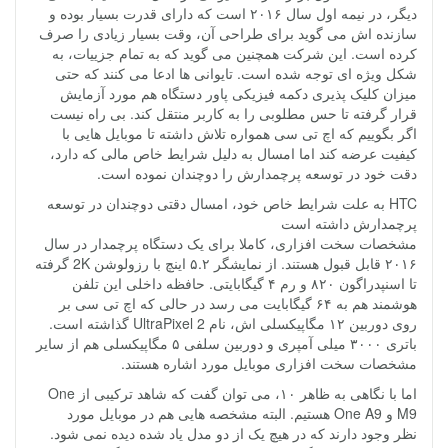
دیگر، در نیمه اول سال ۲۰۱۶ است که دارای قدرت بسیار بوده و
سازنده اش می گوید برای طراحی آن، وقت بسیار زیادی را صرف
کرده است. این شرکت همچنین می گوید که به تمام جزییات، به
شکل ویژه ای توجه شده است. تایوانی ها ادعا می کنند که حتی
میزان کلیک پذیری دکمه فیزیکی پاور دستگاه هم مورد آزمایش
قرار گرفته تا حس مطلوبی را به کاربر منتقل کند. بی راه نیست
اگر بگوییم که اچ تی سی همواره تلاش داشته تا موبایل هایی با
کیفیت عرضه کند اما امسال به دلیل شرایط خاص مالی که دارد،
دقت خود در توسعه پرچمدارش را دوچندان نموده است.
HTC به علت شرایط خاص خود، امسال دقتی دوچندان در توسعه
پرچمدارش داشته است
مشخصات سخت افزاری، کاملا برای یک دستگاه پرچمدار در سال
۲۰۱۶ قابل قبول هستند. از نمایشگر ۵.۲ اینچ با رزولوشن 2K گرفته
تا اسنپدراگون ۸۲۰ و رم ۴ گیگابایتی. حافظه داخلی این تلفن
هوشمند هم به ۶۴ گیگابایت می رسد در حالی که اچ تی سی بر
روی دوربین ۱۲ مگاپیکسلی اش، نام UltraPixel 2 گذاشته است.
باتری ۳۰۰۰ میلی آمپری و دوربین سلفی ۵ مگاپیکسلی هم از سایر
مشخصات سخت افزاری موبایل مورد اشاره هستند.
اما با نگاهی به ظاهر ۱۰، می توان گفت که شاهد ترکیبی از One
M9 و One A9 هستیم. البته مشخصه هایی هم در موبایل مورد
نظر وجود دارند که در هیچ یک از دو مدل یاد شده دیده نمی شود.