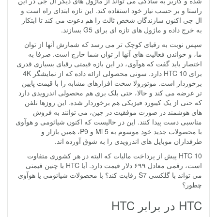
شده و کاربر به سادگی می تواند از ماژول های دیگر ال جی در این
راستا و بر حسب نیاز خود استفاده کند. این تازه ابتدای راه است و
ال جی اکنون سازندگان شخص ثالث را هم دعوت می کند تا ابتکار
به خرج داده و ماژول های تازه ای برای G5 بسازند.
سپس نوبت به رقبای کوچک تر می رسد که شمارش آنها از توان
ما، و خواندن فعالیت های آنها از توان شما خارج است. صرفا به
اختصار باید گفت که هوآوی، در این بازه قیمتی رقبای بسیاری قدری
برای HTC 10 دارد. سونی محصولی ارائه داده که از نمایشگر 4K
برخوردار است. موتورولا سخت افزارهای مشابه را با قیمت پایین
تر عرضه می کند و حالا، حتی بلک بری هم محصولی اندرویدی دارد
که حتی از یک کیبورد فیزیکی هم برخوردار شده. این روزها تلفن
های هوشمند در صورت موفقیت در چین، می توانند به فروش
مناسبی دست پیدا کنند. این در حالیست که اکنون شیائومی و هوآوی
با محصولات جدید خود موسوم به Mi 5 و P9، همین بازار و
طرفداران موبایل های اندرویدی را به شوق آورده اند.
HTC 10 پیش از پرداخت مالیات که البته در هر کشوری متفاوت
است، رقمی معادل ۶۹۹ دلار قیمت دارد. آیا HTC با چنین قیمتی
می تواند با گلکسی S7 رقابت کند؟ با محصولات شیائومی یا هوآوی
چطور؟
HTC در برابر HTC