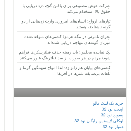
شرکت هوش مصنوعی برای یافتن گنج، دزد دریایی با
حقوق بالا استخدام می‌کند
تبارهای ارواح؛ انسان‌های امروزی وارث ژن‌هایی از دو
گونه ناشناخته هستند
بحران نامرئی در تنگه هرمز؛ کشتی‌های متوقف‌شده
میزبان گونه‌های مهاجم دریایی شده‌اند
یک نماینده مجلس: باید زمینه حذف فیلترشکن‌ها فراهم
شود/ مردم در هر صورت از سد فیلترینگ عبور می‌کنند
کشتی‌های بیابان هم زانو زده‌اند؛ امواج سهمگین گرما و
تلفات بی‌سابقه شترها در آفریقا
.
خرید بک لینک فالو
آپدیت نود 32
پسورد نود 32
اوکلی لایسنس رایگان نود 32
همیار نود 32