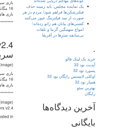
گونه‌های مهاجم دریایی شده‌اند
یک نماینده مجلس: باید زمینه حذف
فیلترشکن‌ها فراهم شود/ مردم در هر
بازی ها
صورت از سد فیلترینگ عبور می‌کنند
**********
کشتی‌های بیابان هم زانو زده‌اند؛
امواج سهمگین گرما و تلفات
بی‌سابقه شترها در آفریقا
.
سربا
خرید بک لینک فالو
آپدیت نود 32
(image)
پسورد نود 32
اوکلی لایسنس رایگان نود 32
همیار نود 32
بازی ها
بهترین سئو
رایگان
**********
(image)
آخرین دیدگاه‌ها
Metal Soldiers v2.4
osted in
بایگانی