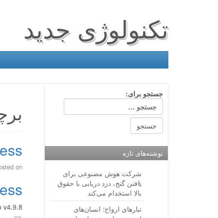
تکنولوژی جدید
جستجو برای:
برچسب
iExpress
نوشته‌های تازه
osted on
شرکت هوش مصنوعی برای
یافتن گنج، دزد دریایی با حقوق
iExpress
بالا استخدام می‌کند
Shopping App v4.9.8
تبارهای ارواح؛ انسان‌های