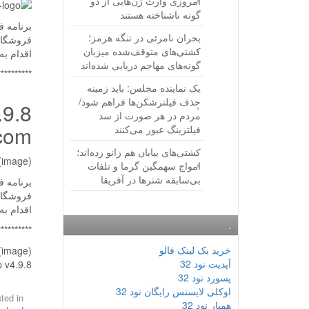
امروزی وارث ژن‌هایی از دو
گونه ناشناخته هستند
بحران نامرئی در تنگه هرمز؛
فروشگاه 
کشتی‌های متوقف‌شده میزبان
اقدام به
گونه‌های مهاجم دریایی شده‌اند
**********
یک نماینده مجلس: باید زمینه
حذف فیلترشکن‌ها فراهم شود/
مردم در هر صورت از سد
aba.com
فیلترینگ عبور می‌کنند
کشتی‌های بیابان هم زانو زده‌اند؛
(image)
امواج سهمگین گرما و تلفات
بی‌سابقه شترها در آفریقا
فروشگاه 
اقدام به
.
**********
خرید بک لینک فالو
(image)
آپدیت نود 32
Shopping App v4.9.8
پسورد نود 32
اوکلی لایسنس رایگان نود 32
ted in
همیار نود 32