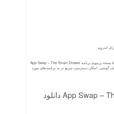
کشو هوشمند App Swap – The Smart Drawer Premium دسترسی سریع به برنامه ها نسخه پرمیوم برنامه App Swap – The Smart Drawer
صلی گوشی، امکان دسترسی سریع تر به برنامه های مورد
App Swap – The Smart Drawer Premium v1.0.0.498 دانلود