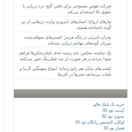
شرکت هوش مصنوعی برای یافتن گنج، دزد دریایی با
حقوق بالا استخدام می‌کند
تبارهای ارواح؛ انسان‌های امروزی وارث ژن‌هایی از دو
گونه ناشناخته هستند
بحران نامرئی در تنگه هرمز؛ کشتی‌های متوقف‌شده
میزبان گونه‌های مهاجم دریایی شده‌اند
یک نماینده مجلس: باید زمینه حذف فیلترشکن‌ها فراهم
شود/ مردم در هر صورت از سد فیلترینگ عبور می‌کنند
کشتی‌های بیابان هم زانو زده‌اند؛ امواج سهمگین گرما و
تلفات بی‌سابقه شترها در آفریقا
.
خرید بک لینک فالو
آپدیت نود 32
پسورد نود 32
اوکلی لایسنس رایگان نود 32
همیار نود 32