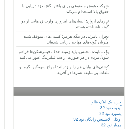
شرکت هوش مصنوعی برای یافتن گنج، دزد دریایی با
حقوق بالا استخدام می‌کند
تبارهای ارواح؛ انسان‌های امروزی وارث ژن‌هایی از دو
گونه ناشناخته هستند
بحران نامرئی در تنگه هرمز؛ کشتی‌های متوقف‌شده
میزبان گونه‌های مهاجم دریایی شده‌اند
یک نماینده مجلس: باید زمینه حذف فیلترشکن‌ها فراهم
شود/ مردم در هر صورت از سد فیلترینگ عبور می‌کنند
کشتی‌های بیابان هم زانو زده‌اند؛ امواج سهمگین گرما و
تلفات بی‌سابقه شترها در آفریقا
.
خرید بک لینک فالو
آپدیت نود 32
پسورد نود 32
اوکلی لایسنس رایگان نود 32
همیار نود 32