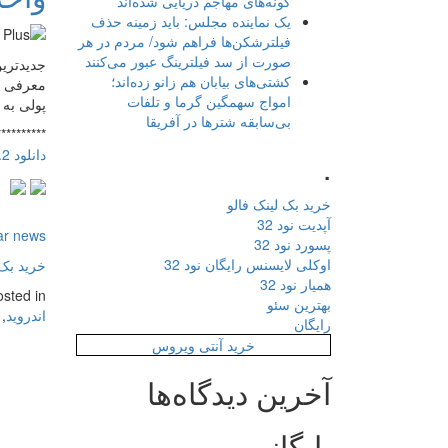
گونه‌های مهاجم دریایی شده‌اند
یک نماینده مجلس: باید زمینه حذف
فیلترشکن‌ها فراهم شود/ مردم در هر
صورت از سد فیلترینگ عبور می‌کنند
کشتی‌های بیابان هم زانو زده‌اند؛
امواج سهمگین گرما و تلفات
پولی به 
بی‌سابقه شترها در آفریقا
**********
دانلود Unit Converter Plus 1.4.5.18.2 نرم افزار فوق العاده تبدیل واحدها برای اندروید
.
خرید بک لینک فالو
آپدیت نود 32
ar news
پسورد نود 32
اوکلی لایسنس رایگان نود 32
خرید بک 
همیار نود 32
osted in
بهترین سئو
اندروید
,
رایگان
خرید آنتی ویروس
آخرین دیدگاه‌ها
بایگانی