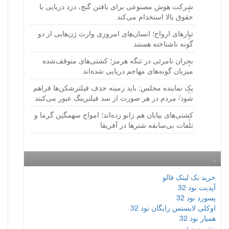
شرکت هوش مصنوعی برای یافتن گنج، دزد دریایی با
حقوق بالا استخدام می‌کند
تبارهای ارواح؛ انسان‌های امروزی وارث ژن‌هایی از دو
گونه ناشناخته هستند
بحران نامرئی در تنگه هرمز؛ کشتی‌های متوقف‌شده
میزبان گونه‌های مهاجم دریایی شده‌اند
یک نماینده مجلس: باید زمینه حذف فیلترشکن‌ها فراهم
شود/ مردم در هر صورت از سد فیلترینگ عبور می‌کنند
کشتی‌های بیابان هم زانو زده‌اند؛ امواج سهمگین گرما و
تلفات بی‌سابقه شترها در آفریقا
.
خرید بک لینک فالو
آپدیت نود 32
پسورد نود 32
اوکلی لایسنس رایگان نود 32
همیار نود 32
بهترین سئو