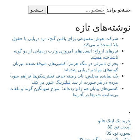
جستجو برای:
نوشته‌های تازه
شرکت هوش مصنوعی برای یافتن گنج، دزد دریایی با حقوق
بالا استخدام می‌کند
تبارهای ارواح؛ انسان‌های امروزی وارث ژن‌هایی از دو گونه
ناشناخته هستند
بحران نامرئی در تنگه هرمز؛ کشتی‌های متوقف‌شده میزبان
گونه‌های مهاجم دریایی شده‌اند
یک نماینده مجلس: باید زمینه حذف فیلترشکن‌ها فراهم شود/
مردم در هر صورت از سد فیلترینگ عبور می‌کنند
کشتی‌های بیابان هم زانو زده‌اند؛ امواج سهمگین گرما و تلفات
بی‌سابقه شترها در آفریقا
.
خرید بک لینک فالو
آپدیت نود 32
پسورد نود 32
اوکلی لایسنس رایگان نود 32