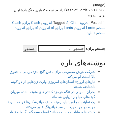
(image)
Clash of Lords 2 v1.0.208 دانلود نسخه 2 بازی جنگ پادشاهان
برای اندروید
Posted in
اندروید
Clash اندروید
,
2
Tagged
,
Clash برای
,
Clash
نسخه
,
Lords اندروید
,
Lords برای
,
of اندروید
,
of برای
,
اندروید
نسخه
,
دانلود
جستجو برای:
نوشته‌های تازه
شرکت هوش مصنوعی برای یافتن گنج، دزد دریایی با حقوق
بالا استخدام می‌کند
تبارهای ارواح؛ انسان‌های امروزی وارث ژن‌هایی از دو گونه
ناشناخته هستند
بحران نامرئی در تنگه هرمز؛ کشتی‌های متوقف‌شده میزبان
گونه‌های مهاجم دریایی شده‌اند
یک نماینده مجلس: باید زمینه حذف فیلترشکن‌ها فراهم شود/
مردم در هر صورت از سد فیلترینگ عبور می‌کنند
کشتی‌های بیابان هم زانو زده‌اند؛ امواج سهمگین گرما و تلفات