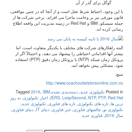
گوگل برای گذر از آن
با این وجود، احتیاط شرط عقل است و از آنجا که در چنین مواقعی،
قانون مورفی نیز بر وخامت ماجرا می افزاید، برخی شرکت ها از
جمله سیسکو، IBM و Red Hat در زمینه مدیریت این واقعه اطلاع
رسانی کرده اند.
البته راهکارهای شرکت های مختلف با یکدیگر متفاوت است، اما
بیشتر آنها اقداماتی احتیاطی را پیشنهاد می دهند، و احتمالاً اگر از
پروتکل زمان شبکه (NTP) یا پروتکل زمان دقیق (PTP) استفاده
شود، مشکلی پیش نخواهد آمد.
منبع:
http://www.coachoutletstoreonline.com.co
Posted in
تکنولوژی جدید
,
دسته‌بندی نشده
,
IBM
,
2016
Tagged
Red Hat
,
PTP
,
NTP
,
LeapSecond
,
IERS
,
اخبار تکنولوژی
,
به روز
ترین ها
,
تازه های تکنولوژی
,
تازه های فناوری
,
تکنولوژی جدید
,
تکنولوژی نو
,
چالشهای فناوری
,
خبر فناوری
,
دنیای IT
,
دنیای فناوری
,
سال 2016
,
فناوری جدید