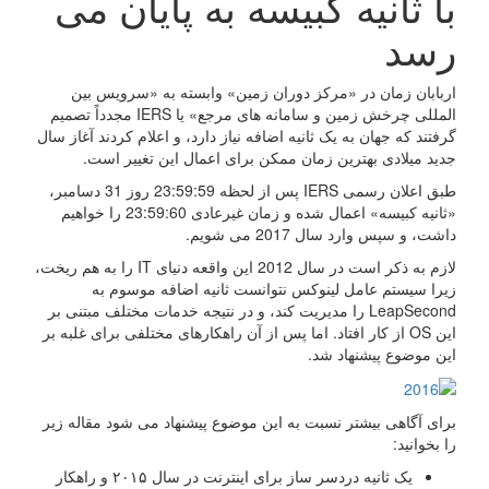
با ثانیه کبیسه به پایان می
رسد
اربابان زمان در «مرکز دوران زمین» وابسته به «سرویس بین
المللی چرخش زمین و سامانه های مرجع» یا IERS مجدداً تصمیم
گرفتند که جهان به یک ثانیه اضافه نیاز دارد، و اعلام کردند آغاز سال
جدید میلادی بهترین زمان ممکن برای اعمال این تغییر است.
طبق اعلان رسمی IERS پس از لحظه 23:59:59 روز 31 دسامبر،
«ثانیه کبیسه» اعمال شده و زمان غیرعادی 23:59:60 را خواهیم
داشت، و سپس وارد سال 2017 می شویم.
لازم به ذکر است در سال 2012 این واقعه دنیای IT را به هم ریخت،
زیرا سیستم عامل لینوکس نتوانست ثانیه اضافه موسوم به
LeapSecond را مدیریت کند، و در نتیجه خدمات مختلف مبتنی بر
این OS از کار افتاد. اما پس از آن راهکارهای مختلفی برای غلبه بر
این موضوع پیشنهاد شد.
برای آگاهی بیشتر نسبت به این موضوع پیشنهاد می شود مقاله زیر
را بخوانید:
یک ثانیه دردسر ساز برای اینترنت در سال ۲۰۱۵ و راهکار