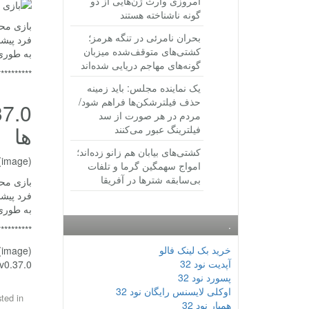
امروزی وارث ژن‌هایی از دو
گونه ناشناخته هستند
بحران نامرئی در تنگه هرمز؛
کشتی‌های متوقف‌شده میزبان
به طوری
گونه‌های مهاجم دریایی شده‌اند
**********
یک نماینده مجلس: باید زمینه
حذف فیلترشکن‌ها فراهم شود/
مردم در هر صورت از سد
ها
فیلترینگ عبور می‌کنند
کشتی‌های بیابان هم زانو زده‌اند؛
(image)
امواج سهمگین گرما و تلفات
بی‌سابقه شترها در آفریقا
به طوری
.
**********
خرید بک لینک فالو
(image)
آپدیت نود 32
Pokemon GO v0.37.0 دان
پسورد نود 32
اوکلی لایسنس رایگان نود 32
ted in
همیار نود 32