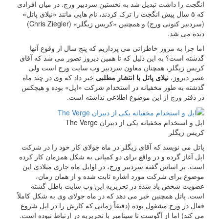
انگجت را داشت تبدیل شد به نخستین سردبیر ورج. در میان افرادی
که ۵ سال پیش انگجت را ترک کردند، نام هایی مانند «نیلای پاتل»
(سردبیر کنونی ورج) و همچنین «کریس زیگلر» (Chris Ziegler)
دیده می شد.
اما چرا به مرور خاطراتی می پردازیم که پنج سال از وقوع آنها
گذشته است؟ به این دلیل که تا همین دیروز تصور می شد که آقای
کریس زیگلر، همچنان معاون سردبیر وب سایت ورج است ولی
عصر دیروز،
نیلای پاتل با انتشار مطلبی
خبر داد که وی در چند ماه
گذشته به طور مخفیانه در استخدام شرکت «اپل» بوده و هیچکس
در دفتر ورج از این موضوع اطلاعی نداشته است.
اپل و استخدام مخفیانه یکی از دبیران The Verge
کریس زیگلر
پاتل می نویسد که آقای زیگلر در ماه جولای کار خود را در شرکت
اپل آغاز گرده و در واقع برای دو کمپانی به شکل همزمان کار کرده
است. بر اساس گفته سردبیر ورج، در اوایل ماه جاری میلادی این
موضوع برای شرکت مورد اشاره ثابت شده و از همان زمان،
عضویت شخص یاد شده در تحریریه این وب سایت باطل گشته
است. پاتل همچنین خبر می دهد که در ماه جولای وی به شکل کاملاً
فعال در ورج مشغول بوده (دقیقاً زمانی که کارش را در اپل شروع
می کند) اما از آگوست تا سپتامبر با تحریریه در ارتباط نبوده است.