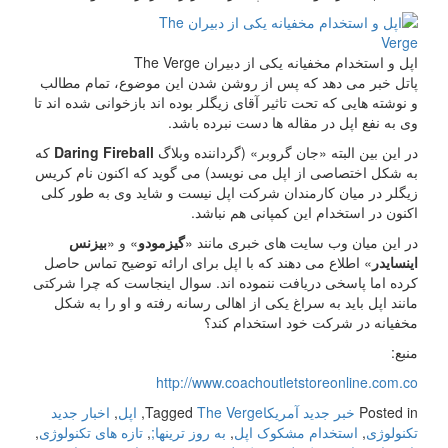
اپل و استخدام مخفیانه یکی از دبیران The Verge
پاتل خبر می دهد که پس از روشن شدن این موضوع، تمام مطالب
و نوشته هایی که تحت تاثیر آقای زیگلر بوده اند بازخوانی شده اند تا
وی به نفع اپل در مقاله ها دست نبرده باشد.
در این بین البته «جان گروبر» (گرداننده وبلاگ
Daring Fireball
که
به شکل اختصاصی از اپل می نویسد) می گوید که اکنون نام کریس
زیگلر در میان کارمندان شرکت اپل نیست و شاید وی به طور کلی
اکنون در استخدام این کمپانی هم نباشد.
در این میان وب سایت های خبری مانند «
گیزمودو
» و «
بیزنس
اینسایدر
» اطلاع می دهند که با اپل برای ارائه توضیح تماس حاصل
کرده اما پاسخی دریافت ننموده اند. سوال اینجاست که چرا شرکتی
مانند اپل باید به سراغ یکی از اهالی رسانه رفته و او را به شکل
مخفیانه در شرکت خود استخدام کند؟
منبع:
http://www.coachoutletstoreonline.com.co
Posted in
خبر جدید آمریکا
The Verge
Tagged
,
اپل
,
اخبار جدید
تکنولوژی
,
استخدام مشکوک اپل
,
به روز ترینها;
,
تازه های تکنولوژی
,