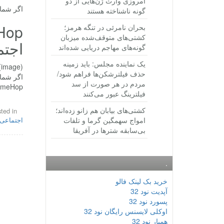
امروزی وارث ژن‌هایی از دو
اگر شما می توانید به خا
گونه ناشناخته هستند
بحران نامرئی در تنگه هرمز؛
کشتی‌های متوقف‌شده میزبان
اجتم
گونه‌های مهاجم دریایی شده‌اند
یک نماینده مجلس: باید زمینه
(image)
حذف فیلترشکن‌ها فراهم شود/
اگر شما می توانید به خا
مردم در هر صورت از سد
TimeHop، برنامه ای برای یاداوری خاطرات شما در شبک
فیلترینگ عبور می‌کنند
کشتی‌های بیابان هم زانو زده‌اند؛
ted in
امواج سهمگین گرما و تلفات
اجتماعی
بی‌سابقه شترها در آفریقا
.
خرید بک لینک فالو
آپدیت نود 32
پسورد نود 32
اوکلی لایسنس رایگان نود 32
همیار نود 32