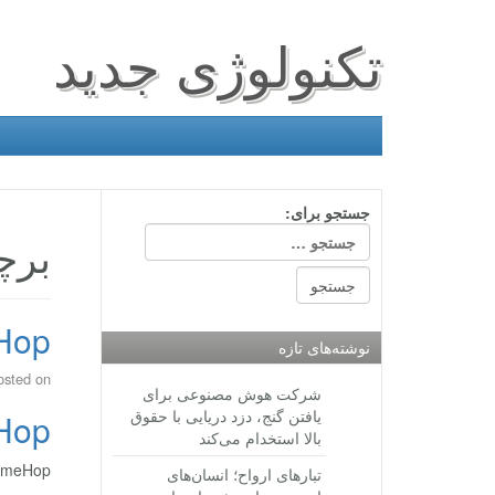
تکنولوژی جدید
جستجو برای:
برچسب: p
TimeHop، 
نوشته‌های تازه
osted on
شرکت هوش مصنوعی برای
یافتن گنج، دزد دریایی با حقوق
TimeHop، 
بالا استخدام می‌کند
TimeHop، برنامه ای برای یاداوری خاطرات شما در شبک
تبارهای ارواح؛ انسان‌های