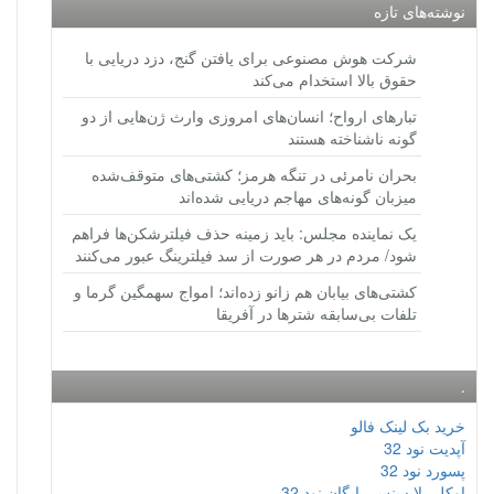
نوشته‌های تازه
شرکت هوش مصنوعی برای یافتن گنج، دزد دریایی با
حقوق بالا استخدام می‌کند
تبارهای ارواح؛ انسان‌های امروزی وارث ژن‌هایی از دو
گونه ناشناخته هستند
بحران نامرئی در تنگه هرمز؛ کشتی‌های متوقف‌شده
میزبان گونه‌های مهاجم دریایی شده‌اند
یک نماینده مجلس: باید زمینه حذف فیلترشکن‌ها فراهم
شود/ مردم در هر صورت از سد فیلترینگ عبور می‌کنند
کشتی‌های بیابان هم زانو زده‌اند؛ امواج سهمگین گرما و
تلفات بی‌سابقه شترها در آفریقا
.
خرید بک لینک فالو
آپدیت نود 32
پسورد نود 32
اوکلی لایسنس رایگان نود 32