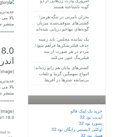
امروزی وارث ژن‌هایی از دو
گونه ناشناخته هستند
بحران نامرئی در تنگه هرمز؛
کشتی‌های متوقف‌شده میزبان
منتشر ش
گونه‌های مهاجم دریایی شده‌اند
**********
یک نماینده مجلس: باید زمینه
حذف فیلترشکن‌ها فراهم شود/
مردم در هر صورت از سد
اندر
فیلترینگ عبور می‌کنند
کشتی‌های بیابان هم زانو زده‌اند؛
(image)
امواج سهمگین گرما و تلفات
بی‌سابقه شترها در آفریقا
منتشر ش
.
**********
خرید بک لینک فالو
(image)
آپدیت نود 32
Vainglory v1.18.0 دانلود باز
پسورد نود 32
اوکلی لایسنس رایگان نود 32
ted in
همیار نود 32