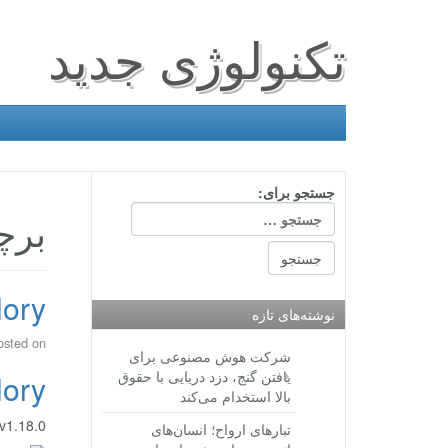
تکنولوژی جدید
جستجو برای:
برچسب: 
Vainglory
نوشته‌های تازه
osted on
شرکت هوش مصنوعی برای
یافتن گنج، دزد دریایی با حقوق
Vainglory
بالا استخدام می‌کند
Vainglory v1.18.0 دانلود باز
تبارهای ارواح؛ انسان‌های