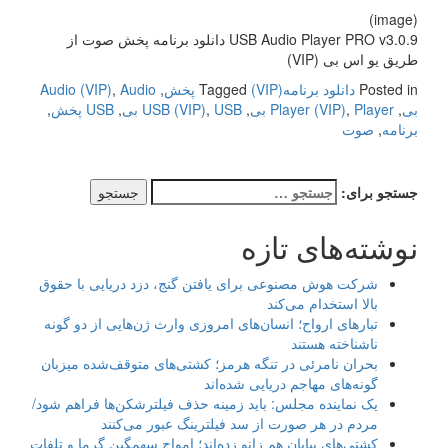
(image)
USB Audio Player PRO v3.0.9 دانلود برنامه پخش صوت از
طریق یو اس بی (VIP)
Posted in
دانلود برنامه
(VIP) پخش
Tagged
,
Audio
,
Audio (VIP)
بی
,
Player بی
,
Player (VIP)
,
USB بی
,
USB (VIP)
,
USB پخش
,
برنامه
,
صوت
جستجو برای:
نوشته‌های تازه
شرکت هوش مصنوعی برای یافتن گنج، دزد دریایی با حقوق
بالا استخدام می‌کند
تبارهای ارواح؛ انسان‌های امروزی وارث ژن‌هایی از دو گونه
ناشناخته هستند
بحران نامرئی در تنگه هرمز؛ کشتی‌های متوقف‌شده میزبان
گونه‌های مهاجم دریایی شده‌اند
یک نماینده مجلس: باید زمینه حذف فیلترشکن‌ها فراهم شود/
مردم در هر صورت از سد فیلترینگ عبور می‌کنند
کشتی‌های بیابان هم زانو زده‌اند؛ امواج سهمگین گرما و تلفات