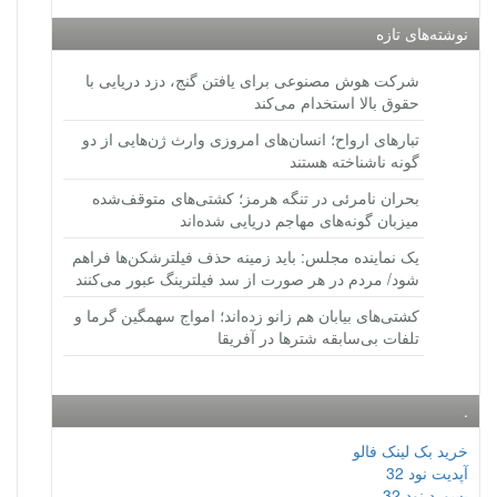
نوشته‌های تازه
شرکت هوش مصنوعی برای یافتن گنج، دزد دریایی با
حقوق بالا استخدام می‌کند
تبارهای ارواح؛ انسان‌های امروزی وارث ژن‌هایی از دو
گونه ناشناخته هستند
بحران نامرئی در تنگه هرمز؛ کشتی‌های متوقف‌شده
میزبان گونه‌های مهاجم دریایی شده‌اند
یک نماینده مجلس: باید زمینه حذف فیلترشکن‌ها فراهم
شود/ مردم در هر صورت از سد فیلترینگ عبور می‌کنند
کشتی‌های بیابان هم زانو زده‌اند؛ امواج سهمگین گرما و
تلفات بی‌سابقه شترها در آفریقا
.
خرید بک لینک فالو
آپدیت نود 32
پسورد نود 32