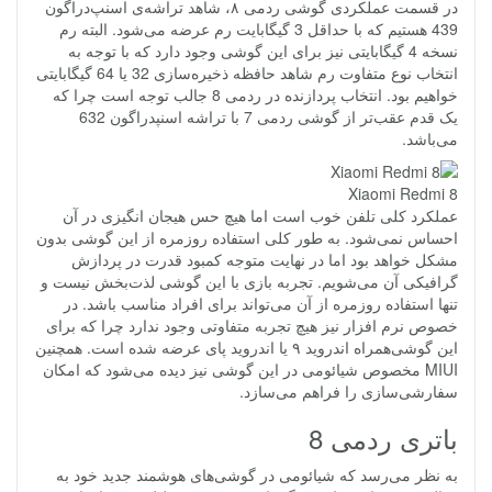
در قسمت عملکردی گوشی ردمی ۸، شاهد تراشه‌ی اسنپ‌دراگون
439 هستیم که با حداقل 3 گیگابایت رم عرضه می‌شود. البته رم
نسخه 4 گیگابایتی نیز برای این گوشی وجود دارد که با توجه به
انتخاب نوع متفاوت رم شاهد حافظه ذخیره‌سازی 32 یا 64 گیگابایتی
خواهیم بود. انتخاب پردازنده در ردمی 8 جالب توجه است چرا که
یک قدم عقب‌تر از گوشی ردمی 7 با تراشه اسنپدراگون 632
می‌باشد.
Xiaomi Redmi 8
عملکرد کلی تلفن خوب است اما هیچ حس هیجان انگیزی در آن
احساس نمی‌شود. به طور کلی استفاده روزمره از این گوشی بدون
مشکل خواهد بود اما در نهایت متوجه کمبود قدرت در پردازش
گرافیکی آن می‌شویم. تجربه بازی با این گوشی لذت‌بخش نیست و
تنها استفاده روزمره از آن می‌تواند برای افراد مناسب باشد. در
خصوص نرم افزار نیز هیچ تجربه متفاوتی وجود ندارد چرا که برای
این گوشی‌همراه اندروید ۹ یا اندروید پای عرضه شده است. همچنین
MIUI مخصوص شیائومی در این گوشی نیز دیده می‌شود که امکان
سفارشی‌سازی را فراهم می‌سازد.
باتری ردمی 8
به نظر می‌رسد که شیائومی در گوشی‌های هوشمند جدید خود به