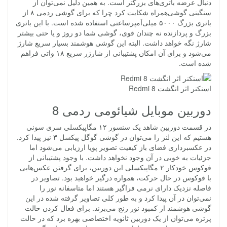
دنبال عرضه باتری‌های بزرگتر است. به همین دلیل نمی‌توان از
سنگینی گوشی‌همراه شکایت کرد چرا که برای گوشی ردمی ۸ از
باتری بزرگ ۵۰۰۰ میلی‌آمپر‌ساعتی استفاده شده است. با این باتری
بزرگ و پردازنده نه چندان قوی، گوشی شما دو روز و یا حتی بیشتر
شارژ نگه خواهد داشت. البته این گوشی هوشمند بسیار سریع شارژ
می‌شود و برای آن امکان پشتیبانی از شارژر سریع ۱۸ واتی فراهم
شده است.
اسنکنر اثر انگشت Redmi 8
دوربین موبایل شیائومی ردمی 8
در قسمت دوربین شاهد یک سنسور ۱۲ مگاپیکسلی سری سونی
هستیم که این لنز را می‌توان در گوشی گوگل پیکسل ۳ نیز پیدا کرد.
در عکسبرداری فضای باز کیفیت تصویر پویا ارزیابی می‌شود اما
جزئیات به خوبی در آن وجود نخواهد داشت. با وجود پشتیبانی از
فوکوس خودکار ۲ مگاپیکسلی این دوربین، برای گرفتن عکس‌هایی
با فوکوس در حال حرکت، همواره درگیر خواهید بود. تصاویر در
فاصله نزدیک دارای نرمی فراگیر هستند اما متاسفانه نور را
نمی‌توان در آن پیدا کرد و به طور کلی تصاویر گرفته شده در این
گوشی هوشمند از کمبود نور رنج می‌برند. برای فعال کردن حالت
پرتره می‌توان از یک دوربین ثانویه اختصاصی بهره برد که در حالت