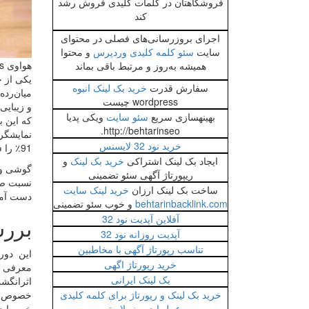
فروشگاهتان در کلمات کلیدی فروش رشد
کند
اجرای بروزرسانی‌های فصلی در محتوای
سایت
سئو کلمه کلیدی وردپرس
و محتوا
هواوی Huawei Y9s
همیشه به‌روز و مرتبط باقی بماند
سفارش قدرت
خرید بک لینک انبوه
wordpress چیست
و زیبایی
بهینهسازی سریع
سئو سایت
ویکی پدیا
http://behtarinseo.
خرید نود 32 لایسنس
91٪ را فراهم می‌کند.) صفحه‌نمایش FullView بدون هیچ حاشیه‌ای با تبدیل دوربین سلفی به یک دوربین پاپ‌آپ به دست آمده است.
ایجاد بک لینک اشتراکی
خرید بک لینک
و
ریپورتاژ آگهی سئو تضمینی
ساخت بک لینک ارزان
خرید لینک سایت
دست آم
behtarinbacklink.com
و خوب سئو تضمینی
آفلاین آپدیت نود 32
بررسی
آپدیت روزانه نود 32
تناسب رپورتاژ آگهی با مخاطبین
خرید رپورتاژ اگهی
معرفی ش
بک لینک ایرانی
خرید بک لینک و رپورتاژ برای کلمه کلیدی
خصوص این
عمل ابدومینوپلاستی
خیر. باید بگوییم که گوشی هواوی 