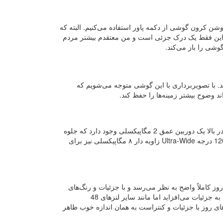
وشن کرون گوشی از دکمه پاور استفاده می‌کنیم. البته که
که این فقط یک درک جزئی است و من معتقدم بیشتر مردم
گوشی را باز می‌کند.
د. با تصویربرداری با این گوشی متوجه می‌شویم که
وضوح بیشتر زمینه‌ها را حفظ کند.
در مورد لنزهای عقب آن باید بگوییم که هواوی Y9 با یک دوربین سه گانه دیده می‌شود. در بالا یک دوربین عمق 2 مگاپیکسلی وجود دارد که جلوه
ای از بوکه را در هنگام عکس‌برداری با لنز اصلی 48 مگاپیکسلی ارائه می‌دهد. یک لنز 120 درجه Ultra-Wide زاویه دار ۸ مگاپیکسلی نیز برای
وز کاملاً واضح به نظر می‌رسد و با جزئیات و رنگ‌های
خوب ثبت می‌شود. البته می‌توانید در حالت ۴۸ مگاپیکسلی نیز عکس بگیرید. این کیفیت به جزئیات می‌افزاید اما مانند سایر لنزهای 48
ای روز با جزئیات و کنتراست به همان اندازه خوب ظاهر