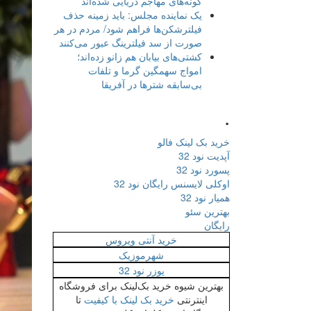
گونه‌های مهاجم دریایی شده‌اند
یک نماینده مجلس: باید زمینه حذف
فیلترشکن‌ها فراهم شود/ مردم در هر
صورت از سد فیلترینگ عبور می‌کنند
کشتی‌های بیابان هم زانو زده‌اند؛
امواج سهمگین گرما و تلفات
بی‌سابقه شترها در آفریقا
.
خرید بک لینک فالو
آپدیت نود 32
پسورد نود 32
اوکلی لایسنس رایگان نود 32
همیار نود 32
بهترین سئو
رایگان
خرید آنتی ویروس
شهرموزیک
یوزر نود 32
بهترین شیوه خرید بک‌لینک برای فروشگاه
اینترنتی
خرید بک لینک با کیفیت
تا