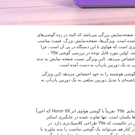
 هواوی، هواوی Y9s است. این گوشی دارای صفحه‌نمایش بزرگی می‌باشد که البته در رده گوشی‌های
 چرا که تنها ۲۳۹ دلار آمریکا قیمت‌گذاری شده است. ویژگی‌ها، صفحه‌نمایش بزرگ، قیمت مناسب
یزی است که هواوی با این دستگاه در پی آن است، چرا
که این برند سعی دارد، یک گوشی ارزان با ویژگی‌های حرفه‌ای برای مخاطب داشته باشد. اولین مورد قابل توجه در بررسی گوشی Y9s ،
 خود اختصاص می‌دهد. (این ویژگی نسبت صفحه نمایش به بدنه
تمام قسمت جلوی این گوشی هوشمند را به خود اختصاص می‌دهد (این ویژگی
 91٪ را فراهم می‌کند.) صفحه‌نمایش FullView بدون هیچ حاشیه‌ای با تبدیل دوربین سلفی به یک دوربین پاپ‌آپ به
این دوربین همان مفهومی است که ما در اوایل سال جاری با Xiaomi Mi 9T تجربه کرده‌ایم. Y9s تقریباً با گوشی هواوی انر Honor 9X که اخیراً
 یکسان است. تنها تفاوت عمده در جایگیری اسکنر
اثرانگشت آن و زیبایی این گوشی‌هاست. Honor 9X از نظر ظاهری جوان تر است و این در حالیست که Y9s طراحی کلاسیک‌تری دارد. در
نار هم می‌توانند یک گوشی مناسب را پدید بیاورند یا