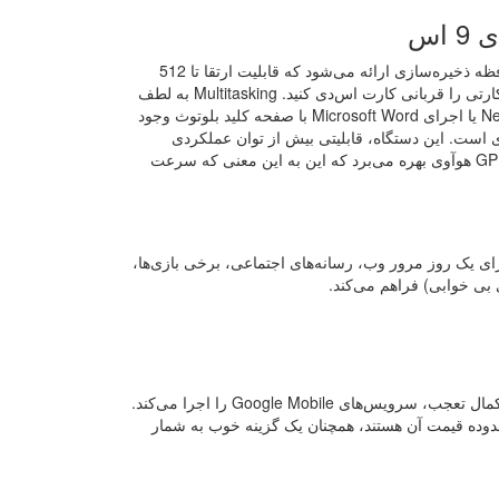
اس
Huawei Y9 با پردازنده هشت هسته ای Kirin 710F، 6 گیگابایت رم و 128 گیگابایت حافظه ذخیره‌سازی ارائه می‌شود که قابلیت ارتقا تا 512
گیگابایت از طریق microSD برای آن فراهم شده است. اگرچه باید یکی از فضای سیم‌کارتی را قربانی کارت اس‌دی کنید. Multitasking به لطف
حافظه رم خوب کار می‌کند و به طور کلی مشکلی در انجام کارهایی نظیر تماشای Netflix یا اجرای Microsoft Word با صفحه کلید بلوتوث وجود
دستگاه خوب برای بازی است. این دستگاه، قابلیتی بیش از توان عملکردی
PUBG Mobile و Call of Duty Mobile را دارد. Huawei Y9 از ویژگی‌های GPU Turbo 3.0 هوآوی بهره می‌برد که این به این معنی که سرعت
 نیروی کافی را برای یک روز مرور وب، رسانه‌های اجتماعی، برخی بازی‌ها،
هواوی Y9s به عنوان یک دستگاه میان رده زیر ۳۰۰ دلار یک دستگاه مناسب است و در کمال تعجب، سرویس‌های Google Mobile را اجرا می‌کند.
خوب، Y9s در بین گوشی‌هایی که در محدوده قیمت آن هستند، همچنان یک گزینه خوب به‌ شمار