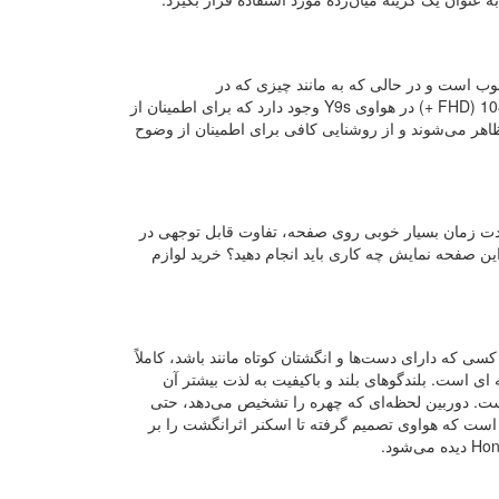
یک نمایشگر خوب است و در حالی که به مانند چیزی که در
صفحه‌نمایش گلکسی نوت 10 پلاس می‌بینیم، واضح نیست انما وضوح تصویر 2،340*1080 (FHD +) در هواوی Y9s وجود دارد که برای اطمینان از
اهر می‌شوند و از روشنایی کافی برای اطمینان از وضوح
ا با گذراندن مدت زمان بسیار خوبی روی صفحه، تفاوت قابل توجهی در
این صفحه نمایش چه کاری باید انجام دهید؟ خرید لوازم
 دارای دست‌ها و انگشتان کوتاه مانند باشد، کاملاً
ای است. بلندگوهای بلند و باکیفیت به لذت بیشتر آن
اید. نسخه Huawei Y9s با داشتن وربین پاپ‌آپ یادآور گوشی شیائومی Mi 9T است. دوربین لحظه‌ای که چهره را تشخیص می‌دهد، حتی
 کوتاه در تست‌های من، عقب می‌کشد. نکته جالب توجه در مورد Y9s این است که هواوی تصمیم گرفته تا اسکنر اثرانگشت را بر