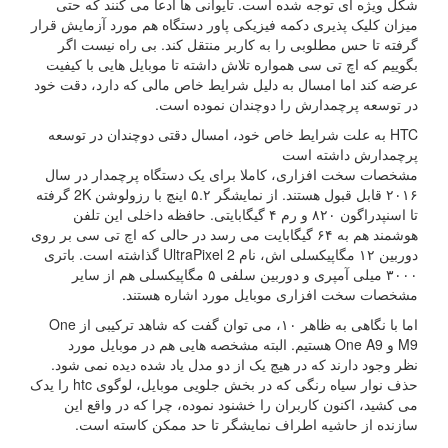
شکل ویژه ای توجه شده است. تایوانی ها ادعا می کنند که حتی
میزان کلیک پذیری دکمه فیزیکی پاور دستگاه هم مورد آزمایش قرار
گرفته تا حس مطلوبی را به کاربر منتقل کند. بی راه نیست اگر
بگوییم که اچ تی سی همواره تلاش داشته تا موبایل هایی با کیفیت
عرضه کند اما امسال به دلیل شرایط خاص مالی که دارد، دقت خود
در توسعه پرچمدارش را دوچندان نموده است.
HTC به علت شرایط خاص خود، امسال دقتی دوچندان در توسعه
پرچمدارش داشته است
مشخصات سخت افزاری، کاملا برای یک دستگاه پرچمدار در سال
۲۰۱۶ قابل قبول هستند. از نمایشگر ۵.۲ اینچ با رزولوشن 2K گرفته
تا اسنپدراگون ۸۲۰ و رم ۴ گیگابایتی. حافظه داخلی این تلفن
هوشمند هم به ۶۴ گیگابایت می رسد در حالی که اچ تی سی بر روی
دوربین ۱۲ مگاپیکسلی اش، نام UltraPixel 2 گذاشته است. باتری
۳۰۰۰ میلی آمپری و دوربین سلفی ۵ مگاپیکسلی هم از سایر
مشخصات سخت افزاری موبایل مورد اشاره هستند.
اما با نگاهی به ظاهر ۱۰، می توان گفت که شاهد ترکیبی از One
M9 و One A9 هستیم. البته مشخصه هایی هم در موبایل مورد
نظر وجود دارند که در هیچ یک از دو مدل یاد شده دیده نمی شود.
حذف نوار سیاه رنگی که در بخش جلویی موبایل، لوگوی htc را یدک
می کشید، اکنون کاربران را خشنود نموده، چرا که در واقع این
سازنده از حاشیه اطراف نمایشگر تا حد ممکن کاسته است.