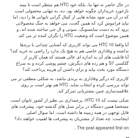
در حال حاضر نه تنها ما، بلکه خود HTC هم منتظر است تا ببیند
بازخورد خریداران چگونه خواهد بود. ده، به تنهایی محصولی است
که در آن می شود نشانه هایی از کمال گرایی تایوانی ها را دید، اما
نباید فراموش کرد که همین گجت، می خواهد به جنگ محصولاتی
برود که به دست سامسونگ، سونی و ال جی ساخته شده اند، و
همین موضوع است که وضعیت HTC را نگران کننده تر می کند.
آیا واقعا HTC 10 می تواند کاربری که آشنایی چندانی با برندها
نداشته و وفاداری خاصی هم به هیچ یک ندارد را راضی به خرید کند؟
آیا قابلیت های آن به اندازه ای عالی هستند که همان کاربر از
گلکسی S7 و هم رده های دیگرش، چشم پوشی کرده و به سراغ
دستگاه مورد بحث بیاید و برای داشتن آن هزینه پرداخت کند؟
کاربری که درگیر وفاداری به برندی نباشد، به شکلی منطقی تر می
تواند بررسی کرده و انتخاب نماید. HTC هم بهتر است بر روی
علاقمندسازی چنین مشتریانی تمرکز کند.
شکی نیست که HTC 10، پرچمداری بی نظیر از کشور تایوان است.
مشخصا همین دستگاه در برابر نسل های گذشته خود، پیشرفت های
قابل توجهی در همه زمینه ها داشته است. اما سوال اصلی
اینجاست: چه تعداد از مشتریان به پیشرفت ها اهمیت خواهند داد؟
The post appeared first on .