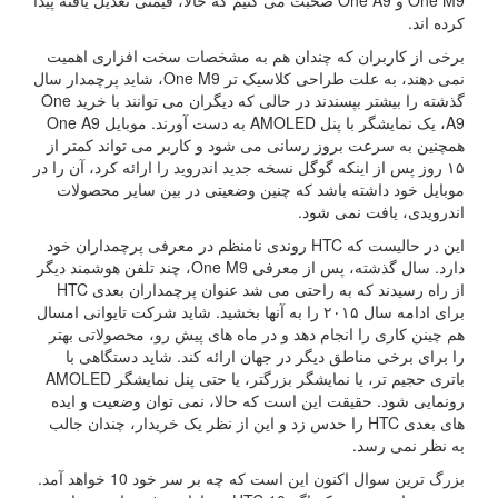
One M9 و One A9 صحبت می کنیم که حالا، قیمتی تعدیل یافته پیدا
کرده اند.
برخی از کاربران که چندان هم به مشخصات سخت افزاری اهمیت
نمی دهند، به علت طراحی کلاسیک تر One M9، شاید پرچمدار سال
گذشته را بیشتر بپسندند در حالی که دیگران می توانند با خرید One
A9، یک نمایشگر با پنل AMOLED به دست آورند. موبایل One A9
همچنین به سرعت بروز رسانی می شود و کاربر می تواند کمتر از
۱۵ روز پس از اینکه گوگل نسخه جدید اندروید را ارائه کرد، آن را در
موبایل خود داشته باشد که چنین وضعیتی در بین سایر محصولات
اندرویدی، یافت نمی شود.
این در حالیست که HTC روندی نامنظم در معرفی پرچمداران خود
دارد. سال گذشته، پس از معرفی One M9، چند تلفن هوشمند دیگر
از راه رسیدند که به راحتی می شد عنوان پرچمداران بعدی HTC
برای ادامه سال ۲۰۱۵ را به آنها بخشید. شاید شرکت تایوانی امسال
هم چینن کاری را انجام دهد و در ماه های پیش رو، محصولاتی بهتر
را برای برخی مناطق دیگر در جهان ارائه کند. شاید دستگاهی با
باتری حجیم تر، یا نمایشگر بزرگتر، یا حتی پنل نمایشگر AMOLED
رونمایی شود. حقیقت این است که حالا، نمی توان وضعیت و ایده
های بعدی HTC را حدس زد و این از نظر یک خریدار، چندان جالب
به نظر نمی رسد.
بزرگ ترین سوال اکنون این است که چه بر سر خود 10 خواهد آمد.