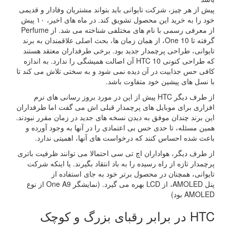
پیش از هر چیز، شرکت تایوانی باید بتواند مشتریان وفادار و قدیمی
خود را به خرید این محصول تشویق کند. در ماه های اخیر، ۱۰ پیش
از معرفی رسمی با نام های مختلفی شناخته می شد. از Perfume
گرفته تا One 10، از همان زمان ها، بحث اصلی علاقمندان به برند
تایوانی، طراحی پرچمدار جدید بود. برخی طرفداران معتقد هستند
که طراحی کنونی HTC 10 آن اصالت همیشگی را ندارد. به اندازه
کافی حس جذابیت در آن دیده نمی شود و به سختی تلاش می کند تا
با نسل های پیشین خود متفاوت باشد.
از طرف دیگر HTC پیش از این در مورد بروز رسانی های نرم
افزاری برای موبایل های پرچمدار قبلی اش می گفت اما طرفداران
این برند چندان موفق به دیدن نسخه های جدید در زمان مقرر نبودند.
همین مسئله، تا حدی حس بی اعتمادی را در آنها به وجود آورده و
باعث شده احساس کنند که درخواست های آنها، اهمیتی ندارد.
از طرف دیگر، هواداران اچ تی سی احتمالا می توانند ظرفیت باتری
پرچمدار تازه از راه رسیده را به باد انتقاد بگیرند. یا اینکه شرکت
تایوانی، همچنان در محصول برتر خود به جای استفاده از
پنل AMOLED، از LCD بهره می گیرد. (نمایشگر One A9 از نوع
AMOLED بود)
HTC در برابر رقبای بزرگ و کوچک