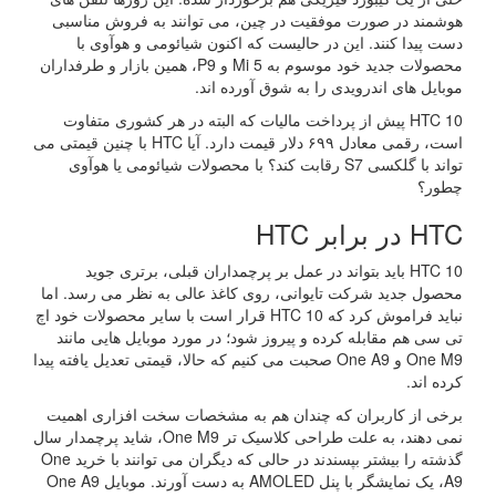
هوشمند در صورت موفقیت در چین، می توانند به فروش مناسبی
دست پیدا کنند. این در حالیست که اکنون شیائومی و هوآوی با
محصولات جدید خود موسوم به Mi 5 و P9، همین بازار و طرفداران
موبایل های اندرویدی را به شوق آورده اند.
HTC 10 پیش از پرداخت مالیات که البته در هر کشوری متفاوت
است، رقمی معادل ۶۹۹ دلار قیمت دارد. آیا HTC با چنین قیمتی می
تواند با گلکسی S7 رقابت کند؟ با محصولات شیائومی یا هوآوی
چطور؟
HTC در برابر HTC
HTC 10 باید بتواند در عمل بر پرچمداران قبلی، برتری جوید
محصول جدید شرکت تایوانی، روی کاغذ عالی به نظر می رسد. اما
نباید فراموش کرد که HTC 10 قرار است با سایر محصولات خود اچ
تی سی هم مقابله کرده و پیروز شود؛ در مورد موبایل هایی مانند
One M9 و One A9 صحبت می کنیم که حالا، قیمتی تعدیل یافته پیدا
کرده اند.
برخی از کاربران که چندان هم به مشخصات سخت افزاری اهمیت
نمی دهند، به علت طراحی کلاسیک تر One M9، شاید پرچمدار سال
گذشته را بیشتر بپسندند در حالی که دیگران می توانند با خرید One
A9، یک نمایشگر با پنل AMOLED به دست آورند. موبایل One A9