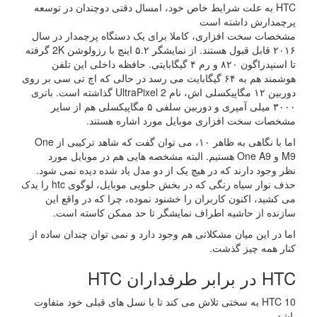
HTC به علت شرایط خاص خود، امسال دقتی دوچندان در توسعه
پرچمدارش داشته است
مشخصات سخت افزاری، کاملا برای یک دستگاه پرچمدار در سال
۲۰۱۶ قابل قبول هستند. از نمایشگر ۵.۲ اینچ با رزولوشن 2K گرفته
تا اسنپدراگون ۸۲۰ و رم ۴ گیگابایتی. حافظه داخلی این تلفن
هوشمند هم به ۶۴ گیگابایت می رسد در حالی که اچ تی سی بر روی
دوربین ۱۲ مگاپیکسلی اش، نام UltraPixel 2 گذاشته است. باتری
۳۰۰۰ میلی آمپری و دوربین سلفی ۵ مگاپیکسلی هم از سایر
مشخصات سخت افزاری موبایل مورد اشاره هستند.
اما با نگاهی به ظاهر ۱۰، می توان گفت که شاهد ترکیبی از One
M9 و One A9 هستیم. البته مشخصه هایی هم در موبایل مورد
نظر وجود دارند که در هیچ یک از دو مدل یاد شده دیده نمی شود.
حذف نوار سیاه رنگی که در بخش جلویی موبایل، لوگوی htc را یدک
می کشید، اکنون کاربران را خشنود نموده، چرا که در واقع این
سازنده از حاشیه اطراف نمایشگر تا حد ممکن کاسته است.
اما در این میان مشکلاتی هم وجود دارد و نمی توان چندان ساده از
کنار همه چیز گذشت.
HTC در برابر طرفداران HTC
HTC 10 به سختی تلاش می کند تا با نسل های قبلی خود متفاوت
باشد