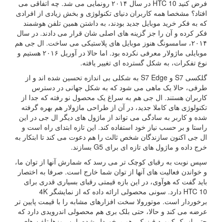
فرض کنید HTC 10 در سال ۲۰۱۴ رونمایی می شد. چه اتفاقی می
افتاد؟ مشخصا همه کاربران دنیای تکنولوژی و بخش زیادی از افرادی
که به فکر خرید موبایل جدید بودند، به داشتن همین تلفن هوشمند
فکر کرده و آن را جز گزینه های اصلی شان قرار می دادند. در سال
۲۰۱۴، سامسونگ هنوز موبایل های پلاستیکی می ساخت. ال جی هم
موبایلی ماژولار معرفی نکرده بود. اما حالا در آوریل ۲۰۱۶ هستیم و
نوع تفکرات، به شکل گسترده ای تغییر یافته.
گلکسی S7 و S7 Edge به شکلی بی اندازه تحسین شده اند و از
طرفی، حالا یک ماهی می شود که به شکل جهانی در دسترس
کاربران هستند. ال جی هم به سراغ یک محصول نو رفته که جدا از
تکنولوژی های کاملا جدید، در آن از طراحی ماژولار هم بهره گرفته
شده و کاربر به سادگی می تواند از ماژول های دیگر ال جی در این
راستا و بر حسب نیاز خود استفاده کند. این تازه ابتدای راه است و
ال جی اکنون سازندگان شخص ثالث را هم دعوت می کند تا ابتکار به
خرج داده و ماژول های تازه ای برای G5 بسازند.
سپس نوبت به رقبای کوچک تر می رسد که شمارش آنها از توان ما،
و خواندن فعالیت های آنها از توان شما خارج است. صرفا به اختصار
باید گفت که هوآوی، در این بازه قیمتی رقبای بسیاری قدری برای
HTC 10 دارد. سونی محصولی ارائه داده که از نمایشگر 4K
برخوردار است. موتورولا سخت افزارهای مشابه را با قیمت پایین تر
عرضه می کند و حالا، حتی بلک بری هم محصولی اندرویدی دارد که
حتی از یک کیبورد فیزیکی هم برخوردار شده. این روزها تلفن های