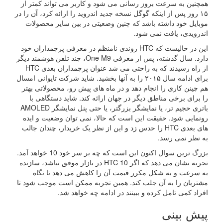
همچنین به سرعت بروز رسانی می شود و کاربر می تواند کمتر از
۱۵ روز پس از اینکه گوگل نسخه جدید اندروید را ارائه کرد، آن را در
موبایل خود داشته باشد که چنین وضعیتی در بین سایر محصولات
اندرویدی، یافت نمی شود.
این در حالیست که HTC روندی نامنظم در معرفی پرچمداران خود
دارد. سال گذشته، پس از معرفی One M9، چند تلفن هوشمند دیگر
از راه رسیدند که به راحتی می شد عنوان پرچمداران بعدی HTC
برای ادامه سال ۲۰۱۵ را به آنها بخشید. شاید شرکت تایوانی امسال
هم چینن کاری را انجام دهد و در ماه های پیش رو، محصولاتی بهتر
را برای برخی مناطق دیگر در جهان ارائه کند. شاید دستگاهی با
باتری حجیم تر، یا نمایشگر بزرگتر، یا حتی پنل نمایشگر AMOLED
رونمایی شود. حقیقت این است که حالا، نمی توان وضعیت و ایده
های بعدی HTC را حدس زد و این از نظر یک خریدار، چندان جالب
به نظر نمی رسد.
بزرگ ترین سوال اکنون این است که چه بر سر خود 10 خواهد آمد.
تجربه نشان می دهد که اگر HTC 10 در بازار موفق نباشد، سازنده
به سرعت و به شکل مکرر قیمت آن را کاهش می دهد تا نگاه
مشتریان را به آن جلب کند. همین تجربه ممکن است موجب شود تا
افراد کمی تامل کرده و ببینند در ادامه چه خواهد شد.
پیش بینی