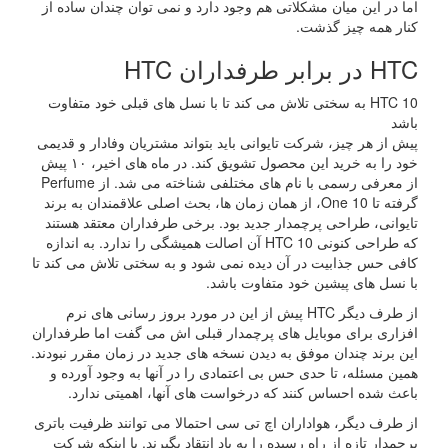
اما در این میان مشکلاتی هم وجود دارد و نمی توان چندان ساده از
کنار همه چیز گذشت.
HTC در برابر طرفداران HTC
HTC 10 به سختی تلاش می کند تا با نسل های قبلی خود متفاوت
باشد
پیش از هر چیز، شرکت تایوانی باید بتواند مشتریان وفادار و قدیمی
خود را به خرید این محصول تشویق کند. در ماه های اخیر، ۱۰ پیش
از معرفی رسمی با نام های مختلفی شناخته می شد. از Perfume
گرفته تا One 10، از همان زمان ها، بحث اصلی علاقمندان به برند
تایوانی، طراحی پرچمدار جدید بود. برخی طرفداران معتقد هستند
که طراحی کنونی HTC 10 آن اصالت همیشگی را ندارد. به اندازه
کافی حس جذابیت در آن دیده نمی شود و به سختی تلاش می کند تا
با نسل های پیشین خود متفاوت باشد.
از طرف دیگر HTC پیش از این در مورد بروز رسانی های نرم
افزاری برای موبایل های پرچمدار قبلی اش می گفت اما طرفداران
این برند چندان موفق به دیدن نسخه های جدید در زمان مقرر نبودند.
همین مسئله، تا حدی حس بی اعتمادی را در آنها به وجود آورده و
باعث شده احساس کنند که درخواست های آنها، اهمیتی ندارد.
از طرف دیگر، هواداران اچ تی سی احتمالا می توانند ظرفیت باتری
پرچمدار تازه از راه رسیده را به باد انتقاد بگیرند. یا اینکه شرکت