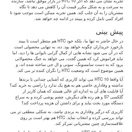
تجربه نشان می دهد که اگر HTC 10 در بازار موفق نباشد، سازنده
به سرعت و به شکل مکرر قیمت آن را کاهش می دهد تا نگاه
مشتریان را به آن جلب کند. همین تجربه ممکن است موجب شود تا
افراد کمی تامل کرده و ببینند در ادامه چه خواهد شد.
پیش بینی
در حال حاضر نه تنها ما، بلکه خود HTC هم منتظر است تا ببیند
بازخورد خریداران چگونه خواهد بود. ده، به تنهایی محصولی است
که در آن می شود نشانه هایی از کمال گرایی تایوانی ها را دید، اما
نباید فراموش کرد که همین گجت، می خواهد به جنگ محصولاتی
برود که به دست سامسونگ، سونی و ال جی ساخته شده اند، و
همین موضوع است که وضعیت HTC را نگران کننده تر می کند.
آیا واقعا HTC 10 می تواند کاربری که آشنایی چندانی با برندها
نداشته و وفاداری خاصی هم به هیچ یک ندارد را راضی به خرید کند؟
آیا قابلیت های آن به اندازه ای عالی هستند که همان کاربر از
گلکسی S7 و هم رده های دیگرش، چشم پوشی کرده و به سراغ
دستگاه مورد بحث بیاید و برای داشتن آن هزینه پرداخت کند؟
کاربری که درگیر وفاداری به برندی نباشد، به شکلی منطقی تر می
تواند بررسی کرده و انتخاب نماید. HTC هم بهتر است بر روی
علاقمندسازی چنین مشتریانی تمرکز کند.