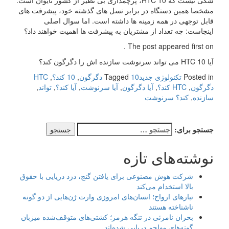
شکی نیست که HTC 10، پرچمداری بی نظیر از کشور تایوان است.
مشخصا همین دستگاه در برابر نسل های گذشته خود، پیشرفت های
قابل توجهی در همه زمینه ها داشته است. اما سوال اصلی
اینجاست: چه تعداد از مشتریان به پیشرفت ها اهمیت خواهند داد؟
The post appeared first on .
آیا HTC 10 می تواند سرنوشت سازنده اش را دگرگون کند؟
Posted in
تکنولوژی جدید
10 دگرگون
Tagged
,
10 کند؟
,
HTC
دگرگون
,
HTC کند؟
,
آیا دگرگون
,
آیا سرنوشت
,
آیا کند؟
,
تواند
,
سازنده
,
کند؟ سرنوشت
جستجو برای:
نوشته‌های تازه
شرکت هوش مصنوعی برای یافتن گنج، دزد دریایی با حقوق
بالا استخدام می‌کند
تبارهای ارواح؛ انسان‌های امروزی وارث ژن‌هایی از دو گونه
ناشناخته هستند
بحران نامرئی در تنگه هرمز؛ کشتی‌های متوقف‌شده میزبان
گونه‌های مهاجم دریایی شده‌اند