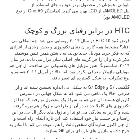
تایوانی، همچنان در محصول برتر خود به جای استفاده از
پنل AMOLED، از LCD بهره می گیرد. (نمایشگر One A9 از نوع
AMOLED بود)
HTC در برابر رقبای بزرگ و کوچک
فرض کنید HTC 10 در سال ۲۰۱۴ رونمایی می شد. چه اتفاقی می
افتاد؟ مشخصا همه کاربران دنیای تکنولوژی و بخش زیادی از افرادی
که به فکر خرید موبایل جدید بودند، به داشتن همین تلفن هوشمند
فکر کرده و آن را جز گزینه های اصلی شان قرار می دادند. در سال
۲۰۱۴، سامسونگ هنوز موبایل های پلاستیکی می ساخت. ال جی هم
موبایلی ماژولار معرفی نکرده بود. اما حالا در آوریل ۲۰۱۶ هستیم و
نوع تفکرات، به شکل گسترده ای تغییر یافته.
گلکسی S7 و S7 Edge به شکلی بی اندازه تحسین شده اند و از
طرفی، حالا یک ماهی می شود که به شکل جهانی در دسترس
کاربران هستند. ال جی هم به سراغ یک محصول نو رفته که جدا از
تکنولوژی های کاملا جدید، در آن از طراحی ماژولار هم بهره گرفته
شده و کاربر به سادگی می تواند از ماژول های دیگر ال جی در این
راستا و بر حسب نیاز خود استفاده کند. این تازه ابتدای راه است و
ال جی اکنون سازندگان شخص ثالث را هم دعوت می کند تا ابتکار به
خرج داده و ماژول های تازه ای برای G5 بسازند.