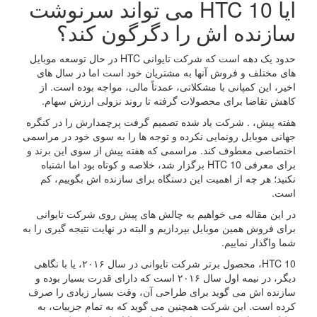
آیا HTC 10 می تواند سرنوشت
سازنده اش را دگرگون کند؟
حدود یک دهه است که شرکت تایوانی HTC در حال توسعه موبایل
های مختلف و فروش آنها به مشتریان خود است اما در سال های
اخیر، این کمپانی با مشکلاتی، عمدتاً مالی، مواجه بوده است. از
کاهش تقاضا برای محصولات گرفته تا روند نزولی ارزش سهام.
هفته پیش، . شرکت یاد شده تصمیم گرفت پرچمدارش را در کنگره
جهانی موبایل رونمایی نکرده و توجه ها را به سوی خود در مراسمی
اختصاصی معطوف کند. مراسمی که هفته پیش از سوی این برند و
برای معرفی HTC 10 برگزار شد، خلاصه و کوتاه بود اما اشتباه
نکنید؛ هر چه از اهمیت این دستگاه برای سازنده اش بگوییم، کم
است.
در این مقاله می خواهیم به چالش های پیش روی شرکت تایوانی
برای فروش همین موبایل بپردازیم و البته در نهایت نتیجه گیری را به
شما واگذار نماییم.
HTC 10، محصول برتر شرکت تایوانی در سال ۲۰۱۶، یا با نگاهی
دیگر، در نیمه اول سال ۲۰۱۶ است که دارای قدرت بسیار بوده و
سازنده اش می گوید برای طراحی آن، وقت بسیار زیادی را صرف
کرده است. این شرکت همچنین می گوید که به تمام جزییات، به