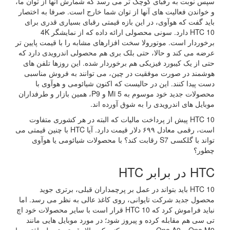
سپس نوبت به رقبای کوچک تر می رسد که شمارش آنها از توان ما،
و خواندن فعالیت های آنها از توان شما خارج است. صرفا به اختصار
باید گفت که هوآوی، در این بازه قیمتی رقبای بسیاری قدری برای
HTC 10 دارد. سونی محصولی ارائه داده که از نمایشگر 4K
برخوردار است. موتورولا سخت افزارهای مشابه را با قیمت پایین تر
عرضه می کند و حالا، حتی بلک بری هم محصولی اندرویدی دارد که
حتی از یک کیبورد فیزیکی هم برخوردار شده. این روزها تلفن های
هوشمند در صورت موفقیت در چین، می توانند به فروش مناسبی
دست پیدا کنند. این در حالیست که اکنون شیائومی و هوآوی با
محصولات جدید خود موسوم به Mi 5 و P9، همین بازار و طرفداران
موبایل های اندرویدی را به شوق آورده اند.
HTC 10 پیش از پرداخت مالیات که البته در هر کشوری متفاوت
است، رقمی معادل ۶۹۹ دلار قیمت دارد. آیا HTC با چنین قیمتی می
تواند با گلکسی S7 رقابت کند؟ با محصولات شیائومی یا هوآوی
چطور؟
HTC در برابر HTC
HTC 10 باید بتواند در عمل بر پرچمداران قبلی، برتری جوید
محصول جدید شرکت تایوانی، روی کاغذ عالی به نظر می رسد. اما
نباید فراموش کرد که HTC 10 قرار است با سایر محصولات خود اچ
تی سی هم مقابله کرده و پیروز شود؛ در مورد موبایل هایی مانند