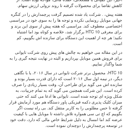
کاهش تقاضا برای محصولات گرفته تا روند نزولی ارزش سهام.
هفته پیش، . شرکت یاد شده تصمیم گرفت پرچمدارش را در کنگره
جهانی موبایل رونمایی نکرده و توجه ها را به سوی خود در مراسمی
اختصاصی معطوف کند. مراسمی که هفته پیش از سوی این برند و
برای معرفی HTC 10 برگزار شد، خلاصه و کوتاه بود اما اشتباه
نکنید؛ هر چه از اهمیت این دستگاه برای سازنده اش بگوییم، کم
است.
در این مقاله می خواهیم به چالش های پیش روی شرکت تایوانی
برای فروش همین موبایل بپردازیم و البته در نهایت نتیجه گیری را به
شما واگذار نماییم.
HTC 10، محصول برتر شرکت تایوانی در سال ۲۰۱۶، یا با نگاهی
دیگر، در نیمه اول سال ۲۰۱۶ است که دارای قدرت بسیار بوده و
سازنده اش می گوید برای طراحی آن، وقت بسیار زیادی را صرف
کرده است. این شرکت همچنین می گوید که به تمام جزییات، به
شکل ویژه ای توجه شده است. تایوانی ها ادعا می کنند که حتی
میزان کلیک پذیری دکمه فیزیکی پاور دستگاه هم مورد آزمایش قرار
گرفته تا حس مطلوبی را به کاربر منتقل کند. بی راه نیست اگر
بگوییم که اچ تی سی همواره تلاش داشته تا موبایل هایی با کیفیت
عرضه کند اما امسال به دلیل شرایط خاص مالی که دارد، دقت خود
در توسعه پرچمدارش را دوچندان نموده است.