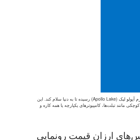
سال گذشته بود که پلتفورم Cherry Trail توسط اینتل معرفی شد و حال نوبت به پلتفورم آپولو لیک (Apollo Lake) رسیده تا به دنیا سلام کند. این
کی مانند تبلت‌ها، کامپیوترهای یکپارچه یا همه کاره و
ایس‌های ارزان قیمت رونمایی