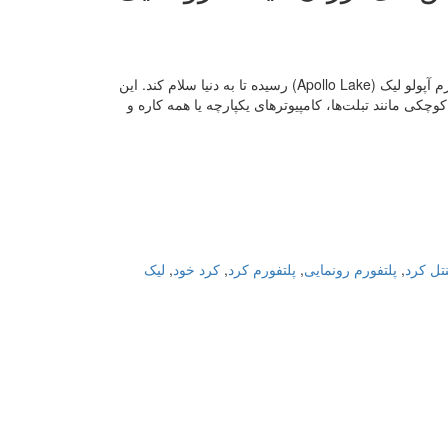
سال گذشته بود که پلتفورم Cherry Trail توسط اینتل معرفی شد و حال نوبت به پلتفورم آپولو لیک (Apollo Lake) رسیده تا به دنیا سلام کند. این
کی مانند تبلت‌ها، کامپیوترهای یکپارچه یا همه کاره و
نتل کرد
,
پلتفورم رونمایی
,
پلتفورم کرد
,
کرد خود
,
لیک