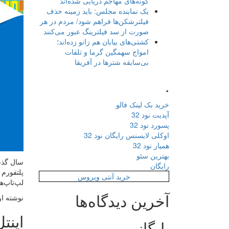
گونه‌های مهاجم دریایی شده‌اند
یک نماینده مجلس: باید زمینه حذف
فیلترشکن‌ها فراهم شود/ مردم در هر
صورت از سد فیلترینگ عبور می‌کنند
کشتی‌های بیابان هم زانو زده‌اند؛
امواج سهمگین گرما و تلفات
بی‌سابقه شترها در آفریقا
.
خرید بک لینک فالو
آپدیت نود 32
پسورد نود 32
اوکلی لایسنس رایگان نود 32
همیار نود 32
بهترین سئو
رایگان
پلتفورم 
خرید آنتی ویروس
لپ‌تاپ‌ه
آخرین دیدگاه‌ها
نوشته او
اینت
بایگانی