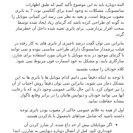
البته دوباره باید به این موضوع تأکید کنیم که طبق اظهارات
سامسونگ، مشکلات به وجود آمده برای گلکسی نوت 7 به باتری
معیوب مربوط است، و بعید به نظر می رسد این کمپانی موبایل را
به گونه ای طراحی کرده باشد که گرمای زیاد ایجاد شده توسط
سخت افزار پردازشی، برای باتری تعبیه شده داخل آن خطرساز
گردد.
بنابراین می توان گفت درصد ناچیزی از باتری های به کار رفته در
فبلت پرچمدار سامسونگ دارای طراحی مناسبی نبوده و نمی توانند
با گرمای موجود در بدنه موبایل یا جریان مورد استفاده برای شارژ،
سازگاری یابند، و مشکل به خود اسمارت فون مربوط نمی شود.
کلاه خودتان را سفت بچسبید
با توجه به اینکه دقیقاً نمی دانیم کدام موبایل ها یا باتری ها به این
مشکل دچار می شوند، بنابراین نمی توان دقیقاً روش اجتناب از آن
را نیز عنوان کرد. با این حال نکاتی عمومی وجود دارند که با رعایت
آنها می توانید خودتان و دیوایس هایتان را در برابر وقایع ناگوار
مشابه حفاظت نمایید.
اول از همه به علائم عمومی حاکی از معیوب بودن باتری توجه
داشته باشید که شامل صداهای نامعمول یا بادکردن هستند.
اگر موبایلتان بیش از حد داغ شده، از شارژ کردن آن
خودداری کنید. قبل از اتصال دوباره دیوایس به شارژر، ابتدا