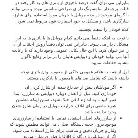
بنابراین می توان گفت درصد ناچیزی از باتری های به کار رفته در
فبلت پرچمدار سامسونگ دارای طراحی مناسبی نبوده و نمی توانند
با گرمای موجود در بدنه موبایل یا جریان مورد استفاده برای شارژ،
سازگاری یابند، و مشکل به خود اسمارت فون مربوط نمی شود.
کلاه خودتان را سفت بچسبید
با توجه به اینکه دقیقاً نمی دانیم کدام موبایل ها یا باتری ها به این
مشکل دچار می شوند، بنابراین نمی توان دقیقاً روش اجتناب از آن
را نیز عنوان کرد. با این حال نکاتی عمومی وجود دارند که با رعایت
آنها می توانید خودتان و دیوایس هایتان را در برابر وقایع ناگوار
مشابه حفاظت نمایید.
اول از همه به علائم عمومی حاکی از معیوب بودن باتری توجه
داشته باشید که شامل صداهای نامعمول یا بادکردن هستند.
اگر موبایلتان بیش از حد داغ شده، از شارژ کردن آن
خودداری کنید. قبل از اتصال دوباره دیوایس به شارژر، ابتدا
صبر کنید تا به اندازه کافی خنک شود، ضمن اینکه مطمئن
شوید مانعی برای اتلاف حرارت موبایل در زمان شارژ شدن
وجود نداشته باشد.
از شارژرهای اصلی استفاده نمایید. با استفاده از شارژرهای
موجود درون جعبه دستگاه اصلی، می توانید مطمئن شوید که
ولتاژ و جریان دقیق و مناسب برای شارژ استفاده می شود.
اگر از موبایلی با درگاه USB-C یا فناوری شارژ سریع