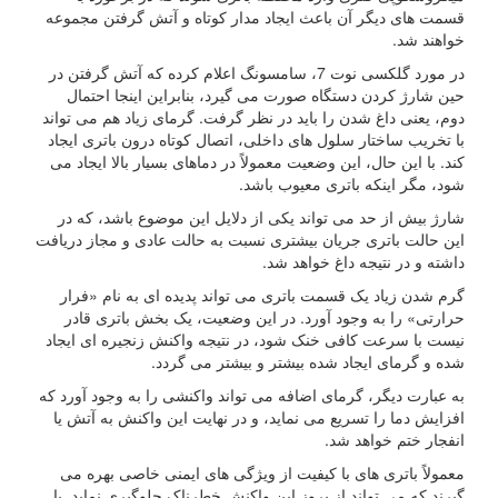
قسمت های دیگر آن باعث ایجاد مدار کوتاه و آتش گرفتن مجموعه
خواهند شد.
در مورد گلکسی نوت 7، سامسونگ اعلام کرده که آتش گرفتن در
حین شارژ کردن دستگاه صورت می گیرد، بنابراین اینجا احتمال
دوم، یعنی داغ شدن را باید در نظر گرفت. گرمای زیاد هم می تواند
با تخریب ساختار سلول های داخلی، اتصال کوتاه درون باتری ایجاد
کند. با این حال، این وضعیت معمولاً در دماهای بسیار بالا ایجاد می
شود، مگر اینکه باتری معیوب باشد.
شارژ بیش از حد می تواند یکی از دلایل این موضوع باشد، که در
این حالت باتری جریان بیشتری نسبت به حالت عادی و مجاز دریافت
داشته و در نتیجه داغ خواهد شد.
گرم شدن زیاد یک قسمت باتری می تواند پدیده ای به نام «فرار
حرارتی» را به وجود آورد. در این وضعیت، یک بخش باتری قادر
نیست با سرعت کافی خنک شود، در نتیجه واکنش زنجیره ای ایجاد
شده و گرمای ایجاد شده بیشتر و بیشتر می گردد.
به عبارت دیگر، گرمای اضافه می تواند واکنشی را به وجود آورد که
افزایش دما را تسریع می نماید، و در نهایت این واکنش به آتش یا
انفجار ختم خواهد شد.
معمولاً باتری های با کیفیت از ویژگی های ایمنی خاصی بهره می
گیرند که می تواند از بروز این واکنش خطرناک جلوگیری نماید. با