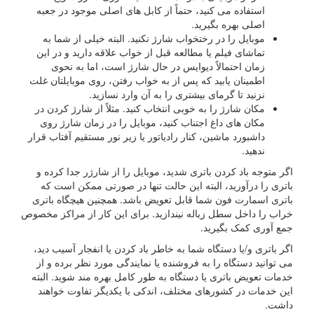
استفاده می کنید، حتماً از کابل های اصلی موجود در جعبه
اصلی بهره بگیرید.
موبایل را در رختخواب شارژ نکنید. البته خیلی از شما به
تماشای فیلم یا مطالعه قبل از خواب علاقه دارید و در این
زمان احتمالاً دیوایس در حال شارژ است، اما به نحوی
اطمینان یابید که پس از به خواب رفتن، روی موبایلتان غلت
نزنید تا گرمای بیشتری را به آن وارد نسازید.
مکان شارژ را به خوبی انتخاب کنید. مثلاً از شارژ کردن در
مکان های داغ اجتناب کنید، موبایل را در زمان شارژ روی
داشبورد ماشین، کنار رادیاتور یا زیر نور مستقیم آفتاب قرار
ندهید.
اگر متوجه باد کردن باتری شدید، موبایل را از شارژر جدا کرده و
باتری را درآورید، البته این حالت تنها در صورتی ممکن است که
باتری اسمارت فون شما قابل تعویض باشد. همچنین هیچگاه باتری
خراب را داخل سطل زباله نیندازید. برای این کار از مراکز مخصوص
جمع آوری کمک بگیرید.
اگر باتری و/یا دستگاه شما به خاطر باد کردن یا انفجار آسیب دید،
می توانید دستگاه را به فروشنده یا نمایندگی مورد نظر برده و از
خدمات تعویض باتری یا دستگاه به طور کامل بهره مند شوید. البته
این خدمات در کشورهای مختلف، اندکی با یکدیگر تفاوت خواهند
داشت.