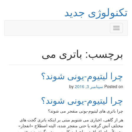
تکنولوژی جدید
Toggle
navigation
برچسب: باتری می
چرا لیتیوم-یونی شوند؟
Posted on
سپتامبر 3, 2016
by
چرا لیتیوم-یونی شوند؟
چرا باتری های لیتیوم-یونی منفجر می شوند؟
هر از گاهی، اخباری می شنویم مبنی بر اینکه باتری گجت های
مختلف آتش گرفته یا حتی منفجر شده، البته اصطلاح «انفجار»
معمولاً برای اغراق در ماجرا به کار می رود، وگرنه به سختی می