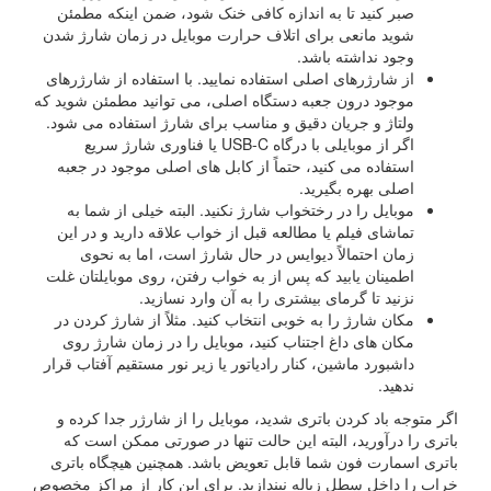
صبر کنید تا به اندازه کافی خنک شود، ضمن اینکه مطمئن
شوید مانعی برای اتلاف حرارت موبایل در زمان شارژ شدن
وجود نداشته باشد.
از شارژرهای اصلی استفاده نمایید. با استفاده از شارژرهای
موجود درون جعبه دستگاه اصلی، می توانید مطمئن شوید که
ولتاژ و جریان دقیق و مناسب برای شارژ استفاده می شود.
اگر از موبایلی با درگاه USB-C یا فناوری شارژ سریع
استفاده می کنید، حتماً از کابل های اصلی موجود در جعبه
اصلی بهره بگیرید.
موبایل را در رختخواب شارژ نکنید. البته خیلی از شما به
تماشای فیلم یا مطالعه قبل از خواب علاقه دارید و در این
زمان احتمالاً دیوایس در حال شارژ است، اما به نحوی
اطمینان یابید که پس از به خواب رفتن، روی موبایلتان غلت
نزنید تا گرمای بیشتری را به آن وارد نسازید.
مکان شارژ را به خوبی انتخاب کنید. مثلاً از شارژ کردن در
مکان های داغ اجتناب کنید، موبایل را در زمان شارژ روی
داشبورد ماشین، کنار رادیاتور یا زیر نور مستقیم آفتاب قرار
ندهید.
اگر متوجه باد کردن باتری شدید، موبایل را از شارژر جدا کرده و
باتری را درآورید، البته این حالت تنها در صورتی ممکن است که
باتری اسمارت فون شما قابل تعویض باشد. همچنین هیچگاه باتری
خراب را داخل سطل زباله نیندازید. برای این کار از مراکز مخصوص