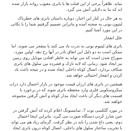
نماید. ظاهراً برخی از این فبلت ها با باتری معیوب روانه بازار شده
اند که بنا به دلایلی آتش می گیرد.
به هر حال در کنار این اخبار، دوباره داستان باتری های خطرناک
لیتیون-یونی به صحنه آمده و بنابراین تصمیم گرفتیم شما را با نکاتی
در این مورد آشنا کنیم.
علل انفجار
باتری های لیتیوم-یونی به ندرت باد می کنند یا منفجر می شوند، اما
ممکن است به دو دلیل این اتفاق نادر در آنها رخ دهد. اولین مورد،
سوراخ شدن است که می تواند به خاطر افتادن موبایل روی زمین
نیز ایجاد شود. زمانی که لایه نازک و فشرده بین سلول های باتری
شکاف بردارد، اتصال کوتاه داخلی ایجاد شده و در نتیجه باعث باد
کردن و انفجار احتمالی خواهد شد.
همچنین در باتری های ارزان قیمت موجود در بازار احتمال دارد ذرات
میکروسکوپی فلزی وارد محفظه باتری شوند که در برخورد با
قسمت های دیگر آن باعث ایجاد مدار کوتاه و آتش گرفتن مجموعه
خواهند شد.
در مورد گلکسی نوت 7، سامسونگ اعلام کرده که آتش گرفتن در
حین شارژ کردن دستگاه صورت می گیرد، بنابراین اینجا احتمال
دوم، یعنی داغ شدن را باید در نظر گرفت. گرمای زیاد هم می تواند
با تخریب ساختار سلول های داخلی، اتصال کوتاه درون باتری ایجاد