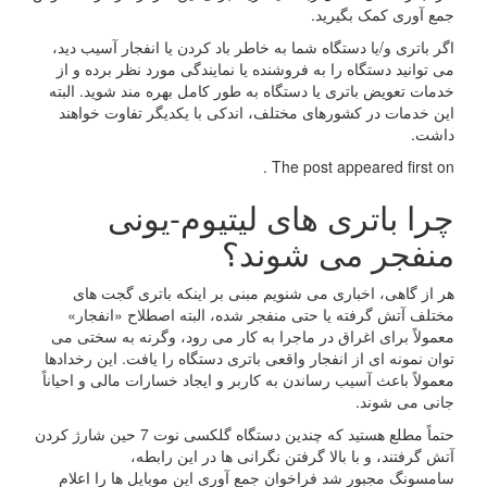
جمع آوری کمک بگیرید.
اگر باتری و/یا دستگاه شما به خاطر باد کردن یا انفجار آسیب دید،
می توانید دستگاه را به فروشنده یا نمایندگی مورد نظر برده و از
خدمات تعویض باتری یا دستگاه به طور کامل بهره مند شوید. البته
این خدمات در کشورهای مختلف، اندکی با یکدیگر تفاوت خواهند
داشت.
The post appeared first on .
چرا باتری های لیتیوم-یونی
منفجر می شوند؟
هر از گاهی، اخباری می شنویم مبنی بر اینکه باتری گجت های
مختلف آتش گرفته یا حتی منفجر شده، البته اصطلاح «انفجار»
معمولاً برای اغراق در ماجرا به کار می رود، وگرنه به سختی می
توان نمونه ای از انفجار واقعی باتری دستگاه را یافت. این رخدادها
معمولاً باعث آسیب رساندن به کاربر و ایجاد خسارات مالی و احیاناً
جانی می شوند.
حتماً مطلع هستید که چندین دستگاه گلکسی نوت 7 حین شارژ کردن
آتش گرفتند، و با بالا گرفتن نگرانی ها در این رابطه،
سامسونگ مجبور شد فراخوان جمع آوری این موبایل ها را اعلام