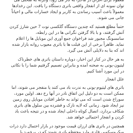
توان نمونه ای از انفجار واقعی باتری دستگاه را یافت. این رخدادها
معمولاً باعث آسیب رساندن به کاربر و ایجاد خسارات مالی و احیاناً
جانی می شوند.
حتماً مطلع هستید که چندین دستگاه گلکسی نوت 7 حین شارژ کردن
آتش گرفتند، و با بالا گرفتن نگرانی ها در این رابطه،
سامسونگ مجبور شد فراخوان جمع آوری این موبایل ها را اعلام
نماید. ظاهراً برخی از این فبلت ها با باتری معیوب روانه بازار شده
اند که بنا به دلایلی آتش می گیرد.
به هر حال در کنار این اخبار، دوباره داستان باتری های خطرناک
لیتیون-یونی به صحنه آمده و بنابراین تصمیم گرفتیم شما را با نکاتی
در این مورد آشنا کنیم.
علل انفجار
باتری های لیتیوم-یونی به ندرت باد می کنند یا منفجر می شوند، اما
ممکن است به دو دلیل این اتفاق نادر در آنها رخ دهد. اولین مورد،
سوراخ شدن است که می تواند به خاطر افتادن موبایل روی زمین
نیز ایجاد شود. زمانی که لایه نازک و فشرده بین سلول های باتری
شکاف بردارد، اتصال کوتاه داخلی ایجاد شده و در نتیجه باعث باد
کردن و انفجار احتمالی خواهد شد.
همچنین در باتری های ارزان قیمت موجود در بازار احتمال دارد ذرات
میکروسکوپی فلزی وارد محفظه باتری شوند که در برخورد با