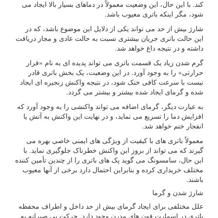
کند. با این حال، این وضعیت معمولاً در دماهای بسیار بالا ایجاد می
شود، مگر اینکه باتری معیوب باشد.
شارژ بیش از حد می تواند یکی از دلایل این موضوع باشد، که در
این حالت باتری جریان بیشتری نسبت به حالت عادی و مجاز دریافت
داشته و در نتیجه داغ خواهد شد.
گرم شدن زیاد یک قسمت باتری می تواند پدیده ای به نام «فرار
حرارتی» را به وجود آورد. در این وضعیت، یک بخش باتری قادر
نیست با سرعت کافی خنک شود، در نتیجه واکنش زنجیره ای ایجاد
شده و گرمای ایجاد شده بیشتر و بیشتر می گردد.
به عبارت دیگر، گرمای اضافه می تواند واکنشی را به وجود آورد که
افزایش دما را تسریع می نماید، و در نهایت این واکنش به آتش یا
انفجار ختم خواهد شد.
معمولاً باتری های با کیفیت از ویژگی های ایمنی خاصی بهره می
گیرند که می تواند از بروز این واکنش خطرناک جلوگیری نماید. با
این حال، سامسونگ می گوید پک های باتری را از چندین تأمین کننده
مختلف خریداری کرده و بنابراین احتمال دارد برخی از آنها معیوب
باشند.
شارژ شدن و گرما
علل مختلفی برای ایجاد گرمای بیش از حد داخل و اطراف محفظه
باتری در اسمارت فون های مدرن وجود دارد. حرکت بی صبرانه به