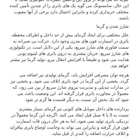
این حال، سامسونگ می گوید پک های باتری را از چندین تأمین کننده
مختلف خریداری کرده و بنابراین احتمال دارد برخی از آنها معیوب
باشند.
شارژ شدن و گرما
علل مختلفی برای ایجاد گرمای بیش از حد داخل و اطراف محفظه
باتری در اسمارت فون های مدرن وجود دارد. حرکت بی صبرانه به
سمت فناوری های شارژ سریع، یکی از این دلایل است. در تکنولوژی
های شارژ سریع، جریان بیشتری به درون باتری های لیتیوم-یونی
هدایت می شود و طبیعتاً با افزایش انتقال نیرو، تولید گرما نیز بیشتر
خواهد شد.
هرچه توان مصرفی افزایش یابد، گرمای تولیدی نیز اضافه می
گردد. بخشی از این گرما در خود باتری اتلاف می شود، و بخشی نیز
در مدارات تبدیلی و مدیریت نیروی شارژ سریع از بین می رود، که
معمولاً در مجاورت باتری قرار گرفته اند. این وضعیت باعث می
شود که یک بخش آن نسبت به دیگر قسمت ها گرم تر شود.
پردازنده های داخل موبایل های کنونی نیز گرمای بسیار بیشتری
نسبت به 3 یا 4 نسل قبل ایجاد می کنند. اگرچه این گرما معمولاً در
نزدیکی باتری تولید نمی شود، اما به هر حال درون قاب اسمارت
فون قرار گرفته و بنابراین می تواند به وخامت اوضاع باتری بیافزاید
و اتلاف حرارت اضافه را کندتر از قبل نماید.