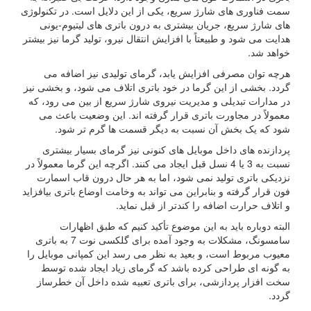
سمت فناوری های شارژ سریع، یکی از این دلایل است. در تکنولوژی
های شارژ سریع، جریان بیشتری به درون باتری های لیتیوم-یونی
هدایت می شود و طبیعتاً با افزایش انتقال نیرو، تولید گرما نیز بیشتر
خواهد شد.
هرچه توان مصرفی افزایش یابد، گرمای تولیدی نیز اضافه می
گردد. بخشی از این گرما در خود باتری اتلاف می شود، و بخشی نیز
در مدارات تبدیلی و مدیریت نیروی شارژ سریع از بین می رود، که
معمولاً در مجاورت باتری قرار گرفته اند. این وضعیت باعث می
شود که یک بخش آن نسبت به دیگر قسمت ها گرم تر شود.
پردازنده های داخل موبایل های کنونی نیز گرمای بسیار بیشتری
نسبت به 3 یا 4 نسل قبل ایجاد می کنند. اگرچه این گرما معمولاً در
نزدیکی باتری تولید نمی شود، اما به هر حال درون قاب اسمارت
فون قرار گرفته و بنابراین می تواند به وخامت اوضاع باتری بیافزاید
و اتلاف حرارت اضافه را کندتر از قبل نماید.
البته دوباره باید به این موضوع تأکید کنیم که طبق اظهارات
سامسونگ، مشکلات به وجود آمده برای گلکسی نوت 7 به باتری
معیوب مربوط است، و بعید به نظر می رسد این کمپانی موبایل را
به گونه ای طراحی کرده باشد که گرمای زیاد ایجاد شده توسط
سخت افزار پردازشی، برای باتری تعبیه شده داخل آن خطرساز
گردد.