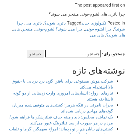
The post appeared first on .
چرا باتری های لیتیوم-یونی منفجر می شوند؟
Posted in
تکنولوژی جدید
Tagged
باتری شوند؟
,
باتری می
,
چرا
شوند؟
,
چرا لیتیوم-یونی
,
چرا می
,
شوند؟ لیتیوم-یونی
,
منفجر
,
های
,
های شوند؟
,
های می
جستجو برای:
نوشته‌های تازه
شرکت هوش مصنوعی برای یافتن گنج، دزد دریایی با حقوق
بالا استخدام می‌کند
تبارهای ارواح؛ انسان‌های امروزی وارث ژن‌هایی از دو گونه
ناشناخته هستند
بحران نامرئی در تنگه هرمز؛ کشتی‌های متوقف‌شده میزبان
گونه‌های مهاجم دریایی شده‌اند
یک نماینده مجلس: باید زمینه حذف فیلترشکن‌ها فراهم شود/
مردم در هر صورت از سد فیلترینگ عبور می‌کنند
کشتی‌های بیابان هم زانو زده‌اند؛ امواج سهمگین گرما و تلفات