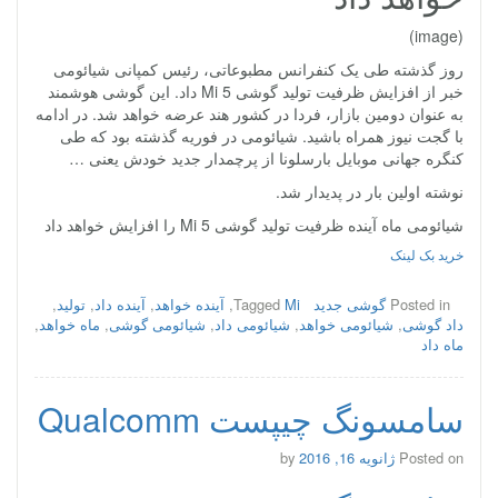
(image)
روز گذشته طی یک کنفرانس مطبوعاتی، رئیس کمپانی شیائومی
خبر از افزایش ظرفیت تولید گوشی Mi 5 داد. این گوشی هوشمند
به عنوان دومین بازار، فردا در کشور هند عرضه خواهد شد. در ادامه
با گجت نیوز همراه باشید. شیائومی در فوریه گذشته بود که طی
کنگره جهانی موبایل بارسلونا از پرچمدار جدید خودش یعنی …
نوشته اولین بار در پدیدار شد.
شیائومی ماه آینده ظرفیت تولید گوشی Mi 5 را افزایش خواهد داد
خرید بک لینک
Posted in
گوشی جدید
Mi
Tagged
,
آینده خواهد
,
آینده داد
,
تولید
,
داد گوشی
,
شیائومی خواهد
,
شیائومی داد
,
شیائومی گوشی
,
ماه خواهد
,
ماه داد
سامسونگ چیپست Qualcomm
Posted on
ژانویه 16, 2016
by