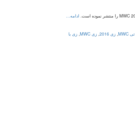
ادامه…
تی MWC
,
زی 2016
,
زی MWC
,
زی با