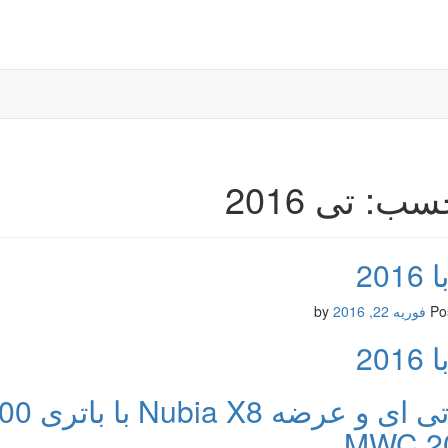
ب: تی 2016
201
Po
فوریه 22, 2016
by
201
MWC 2