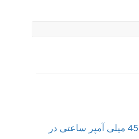
زی تی ای و عرضه Nubia X8 با باتری 4500 میلی آمپر ساعتی در