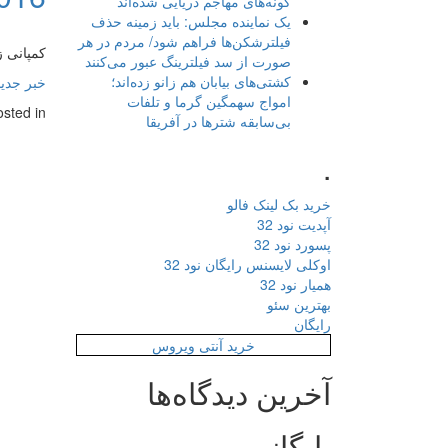
گونه‌های مهاجم دریایی شده‌اند
یک نماینده مجلس: باید زمینه حذف
فیلترشکن‌ها فراهم شود/ مردم در هر
کمپانی زی 
صورت از سد فیلترینگ عبور می‌کنند
کشتی‌های بیابان هم زانو زده‌اند؛
خبر جدید
امواج سهمگین گرما و تلفات
osted in
بی‌سابقه شترها در آفریقا
.
خرید بک لینک فالو
آپدیت نود 32
پسورد نود 32
اوکلی لایسنس رایگان نود 32
همیار نود 32
بهترین سئو
رایگان
خرید آنتی ویروس
آخرین دیدگاه‌ها
بایگانی