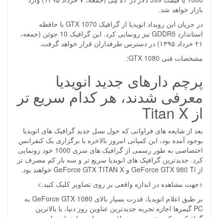
بازار خواهد شد.
در جریان این رویداد انویدیا از گرافیک GTX 1070 با حافظه
استاندارد GDDR5 نیز رونمایی کرد. این گرافیک 10 جوئن (جمعه،
۲۱ خرداد ۱۳۹۵) در دسترس طرفداران قرار خواهد گرفت.
مشخصات فنی GTX 1080:
پرچم دارهای جدید انویدیا
معرفی شدند، هر کدام سریع تر
از Titan X
بعد از شایعه های فراوانی که حول نسل جدید گرافیک های انویدیا
بوجود آمده بود، این کمپانی امروز بالاخره با برگزاری یک کنفرانس
اختصاصی به طور رسمی از گرافیک های سری 1000 خود رونمایی
کرد. جدیدترین گرافیک های انویدیا سریع تر و سه بار کم مصرف تر
از GeForce GTX 980 Ti و GeForce GTX TITAN X خواهند بود.
<جهت مشاهده در اندازه واقعی بر روی تصاویر کلیک کنید.>
بر طبق اعلام انویدیا، قدرت بسیار بالای GeForce GTX 1080 به
PC گیمرها اجازه تجربه جدیدترین عناوین روز دنیا، با بالاترین