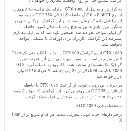
گرافیک ممکن حتی بر روی واقعیت مجازی را خواهد داد.
به گزارش و به نقل از GTX 1080 ، دارای یک تراشه 16 نانومتری
از نوع FinFET با 8 گیگ حافظه گرافیکی GDDR5X خواهد بود.
انویدیا قول داده که زمان استفاده از این گرافیک بازیکنان حتی در
سنگین ترین بازی ها نیز به هیچ وجه با مشکل کمبود حافظه
گرافیکی مواجه نخواهند شد. همچنین تایید شد که به دلیل معماری
پیشرفته این گرافیک، کاربران برای اورکلاک با مشکلی مواجه
نخواهند شد.
GTX 1080 از دو گرافیک GTX 980 در حالت SLI و حتی یک Titan
X نیز سریع تر است، به همین جهت می توان آنرا قدرتمندترین
گرافیک تک هسته ای ساخته شده تا امروز به حساب آورد. GTX
1080 با قیمت 599 دلار در 27 مِی (جمعه، ۷ خرداد ۱۳۹۵) وارد
بازار خواهد شد.
در جریان این رویداد انویدیا از گرافیک GTX 1070 با حافظه
استاندارد GDDR5 نیز رونمایی کرد. این گرافیک 10 جوئن (جمعه،
۲۱ خرداد ۱۳۹۵) در دسترس طرفداران قرار خواهد گرفت.
مشخصات فنی GTX 1080:
پرچم دارهای جدید انویدیا معرفی شدند، هر کدام سریع تر از Titan
X