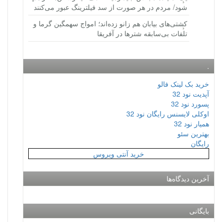
شود/ مردم در هر صورت از سد فیلترینگ عبور می‌کنند
کشتی‌های بیابان هم زانو زده‌اند؛ امواج سهمگین گرما و
تلفات بی‌سابقه شترها در آفریقا
.
خرید بک لینک فالو
آپدیت نود 32
پسورد نود 32
اوکلی لایسنس رایگان نود 32
همیار نود 32
بهترین سئو
رایگان
خرید آنتی ویروس
آخرین دیدگاه‌ها
بایگانی