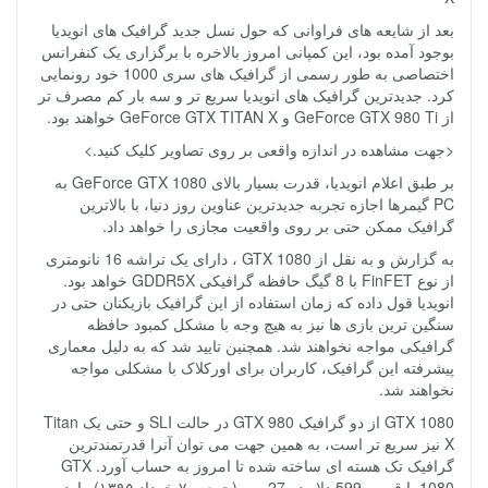
بعد از شایعه های فراوانی که حول نسل جدید گرافیک های انویدیا
بوجود آمده بود، این کمپانی امروز بالاخره با برگزاری یک کنفرانس
اختصاصی به طور رسمی از گرافیک های سری 1000 خود رونمایی
کرد. جدیدترین گرافیک های انویدیا سریع تر و سه بار کم مصرف تر
از GeForce GTX 980 Ti و GeForce GTX TITAN X خواهند بود.
<جهت مشاهده در اندازه واقعی بر روی تصاویر کلیک کنید.>
بر طبق اعلام انویدیا، قدرت بسیار بالای GeForce GTX 1080 به
PC گیمرها اجازه تجربه جدیدترین عناوین روز دنیا، با بالاترین
گرافیک ممکن حتی بر روی واقعیت مجازی را خواهد داد.
به گزارش و به نقل از GTX 1080 ، دارای یک تراشه 16 نانومتری
از نوع FinFET با 8 گیگ حافظه گرافیکی GDDR5X خواهد بود.
انویدیا قول داده که زمان استفاده از این گرافیک بازیکنان حتی در
سنگین ترین بازی ها نیز به هیچ وجه با مشکل کمبود حافظه
گرافیکی مواجه نخواهند شد. همچنین تایید شد که به دلیل معماری
پیشرفته این گرافیک، کاربران برای اورکلاک با مشکلی مواجه
نخواهند شد.
GTX 1080 از دو گرافیک GTX 980 در حالت SLI و حتی یک Titan
X نیز سریع تر است، به همین جهت می توان آنرا قدرتمندترین
گرافیک تک هسته ای ساخته شده تا امروز به حساب آورد. GTX
1080 با قیمت 599 دلار در 27 مِی (جمعه، ۷ خرداد ۱۳۹۵) وارد