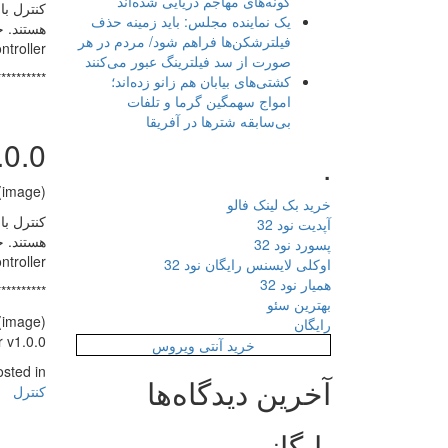
گونه‌های مهاجم دریایی شده‌اند
یک نماینده مجلس: باید زمینه حذف
فیلترشکن‌ها فراهم شود/ مردم در هر
Controller استفاد
صورت از سد فیلترینگ عبور می‌کنند
**********
کشتی‌های بیابان هم زانو زده‌اند؛
امواج سهمگین گرما و تلفات
بی‌سابقه شترها در آفریقا
er v1.0.0
.
(image)
خرید بک لینک فالو
آپدیت نود 32
پسورد نود 32
Controller استفاد
اوکلی لایسنس رایگان نود 32
همیار نود 32
**********
بهترین سئو
(image)
رایگان
s Controller v1.0.0
خرید آنتی ویروس
osted in
آخرین دیدگاه‌ها
کنترل
بایگانی